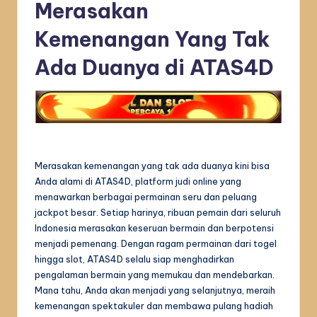
Merasakan
Kemenangan Yang Tak
Ada Duanya di ATAS4D
Merasakan kemenangan yang tak ada duanya kini bisa
Anda alami di ATAS4D, platform judi online yang
menawarkan berbagai permainan seru dan peluang
jackpot besar. Setiap harinya, ribuan pemain dari seluruh
Indonesia merasakan keseruan bermain dan berpotensi
menjadi pemenang. Dengan ragam permainan dari togel
hingga slot, ATAS4D selalu siap menghadirkan
pengalaman bermain yang memukau dan mendebarkan.
Mana tahu, Anda akan menjadi yang selanjutnya, meraih
kemenangan spektakuler dan membawa pulang hadiah