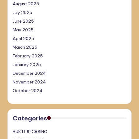
August 2025
July 2025
June 2025
May 2025
April 2025
March 2025
February 2025
January 2025
December 2024
November 2024
October 2024
Categories
BUKTI JP CASINO