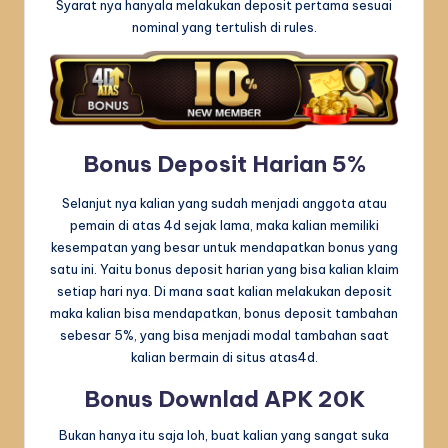
Syarat nya hanyala melakukan deposit pertama sesuai
nominal yang tertulish di rules.
Bonus Deposit Harian 5%
Selanjut nya kalian yang sudah menjadi anggota atau
pemain di atas 4d sejak lama, maka kalian memiliki
kesempatan yang besar untuk mendapatkan bonus yang
satu ini. Yaitu bonus deposit harian yang bisa kalian klaim
setiap hari nya. Di mana saat kalian melakukan deposit
maka kalian bisa mendapatkan, bonus deposit tambahan
sebesar 5%, yang bisa menjadi modal tambahan saat
kalian bermain di situs atas4d.
Bonus Downlad APK 20K
Bukan hanya itu saja loh, buat kalian yang sangat suka