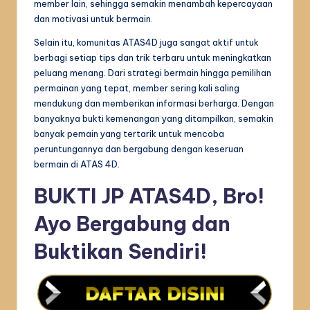
member lain, sehingga semakin menambah kepercayaan
dan motivasi untuk bermain.
Selain itu, komunitas ATAS4D juga sangat aktif untuk
berbagi setiap tips dan trik terbaru untuk meningkatkan
peluang menang. Dari strategi bermain hingga pemilihan
permainan yang tepat, member sering kali saling
mendukung dan memberikan informasi berharga. Dengan
banyaknya bukti kemenangan yang ditampilkan, semakin
banyak pemain yang tertarik untuk mencoba
peruntungannya dan bergabung dengan keseruan
bermain di ATAS 4D.
BUKTI JP ATAS4D, Bro!
Ayo Bergabung dan
Buktikan Sendiri!