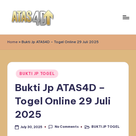
Skip
to
content
B
Situs
Pasti
U
Home
»
Bukti Jp ATAS4D – Togel Online 29 Juli 2025
Bayar
K
Kemenangan
Member
T
I
Posted
BUKTI JP TOGEL
in
J
Bukti Jp ATAS4D –
P
Togel Online 29 Juli
A
T
2025
A
No Comments
BUKTI JP TOGEL
July 30, 2025
Posted
S
in