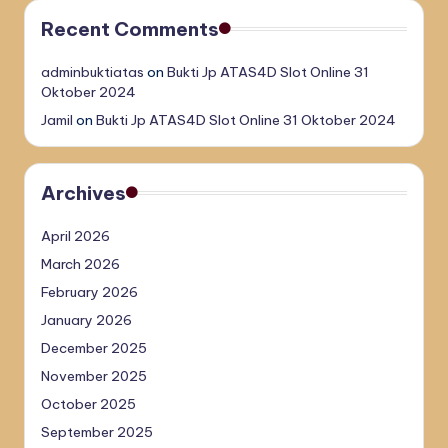
Recent Comments
adminbuktiatas
on
Bukti Jp ATAS4D Slot Online 31
Oktober 2024
Jamil
on
Bukti Jp ATAS4D Slot Online 31 Oktober 2024
Archives
April 2026
March 2026
February 2026
January 2026
December 2025
November 2025
October 2025
September 2025