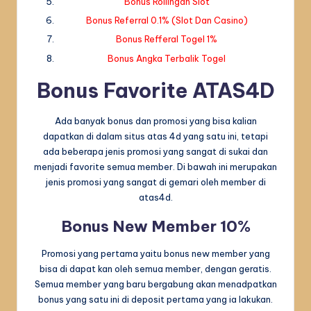
Bonus Rollingan Slot
Bonus Referral 0.1% (Slot Dan Casino)
Bonus Refferal Togel 1%
Bonus Angka Terbalik Togel
Bonus Favorite ATAS4D
Ada banyak bonus dan promosi yang bisa kalian
dapatkan di dalam situs atas 4d yang satu ini, tetapi
ada beberapa jenis promosi yang sangat di sukai dan
menjadi favorite semua member. Di bawah ini merupakan
jenis promosi yang sangat di gemari oleh member di
atas4d.
Bonus New Member 10%
Promosi yang pertama yaitu bonus new member yang
bisa di dapat kan oleh semua member, dengan geratis.
Semua member yang baru bergabung akan menadpatkan
bonus yang satu ini di deposit pertama yang ia lakukan.