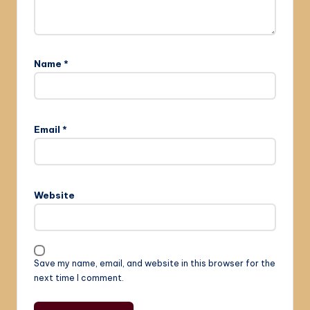
Name
*
Email
*
Website
Save my name, email, and website in this browser for the
next time I comment.