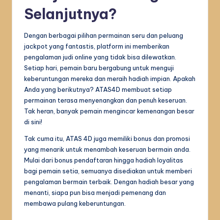
Selanjutnya?
Dengan berbagai pilihan permainan seru dan peluang
jackpot yang fantastis, platform ini memberikan
pengalaman judi online yang tidak bisa dilewatkan.
Setiap hari, pemain baru bergabung untuk menguji
keberuntungan mereka dan meraih hadiah impian. Apakah
Anda yang berikutnya? ATAS4D membuat setiap
permainan terasa menyenangkan dan penuh keseruan.
Tak heran, banyak pemain mengincar kemenangan besar
di sini!
Tak cuma itu, ATAS 4D juga memiliki bonus dan promosi
yang menarik untuk menambah keseruan bermain anda.
Mulai dari bonus pendaftaran hingga hadiah loyalitas
bagi pemain setia, semuanya disediakan untuk memberi
pengalaman bermain terbaik. Dengan hadiah besar yang
menanti, siapa pun bisa menjadi pemenang dan
membawa pulang keberuntungan.