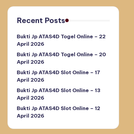
Recent Posts
Bukti Jp ATAS4D Togel Online – 22
April 2026
Bukti Jp ATAS4D Togel Online – 20
April 2026
Bukti Jp ATAS4D Slot Online – 17
April 2026
Bukti Jp ATAS4D Slot Online – 13
April 2026
Bukti Jp ATAS4D Slot Online – 12
April 2026