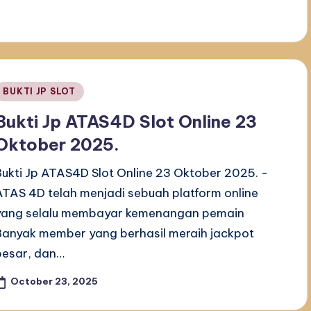
Posted
BUKTI JP SLOT
n
Bukti Jp ATAS4D Slot Online 23
Oktober 2025.
Bukti Jp ATAS4D Slot Online 23 Oktober 2025. -
ATAS 4D telah menjadi sebuah platform online
yang selalu membayar kemenangan pemain
Banyak member yang berhasil meraih jackpot
besar, dan…
October 23, 2025