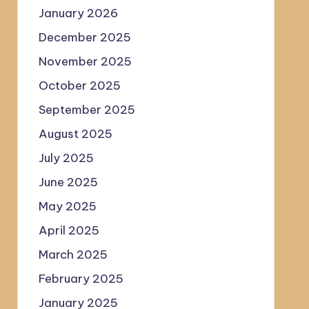
January 2026
December 2025
November 2025
October 2025
September 2025
August 2025
July 2025
June 2025
May 2025
April 2025
March 2025
February 2025
January 2025