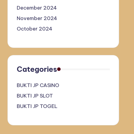
December 2024
November 2024
October 2024
Categories
BUKTI JP CASINO
BUKTI JP SLOT
BUKTI JP TOGEL