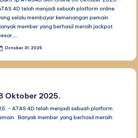
ATAS 4D telah menjadi sebuah platform online
yang selalu membayar kemenangan pemain
Banyak member yang berhasil meraih jackpot
besar,…
October 31, 2025
28 Oktober 2025.
5. - ATAS 4D telah menjadi sebuah platform
emain Banyak member yang berhasil meraih