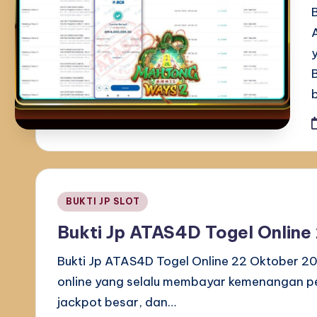
Posted
BUKTI JP SLOT
in
Bukti Jp ATAS4D Togel Online
Bukti Jp ATAS4D Togel Online 22 Oktober 20
online yang selalu membayar kemenangan p
jackpot besar, dan…