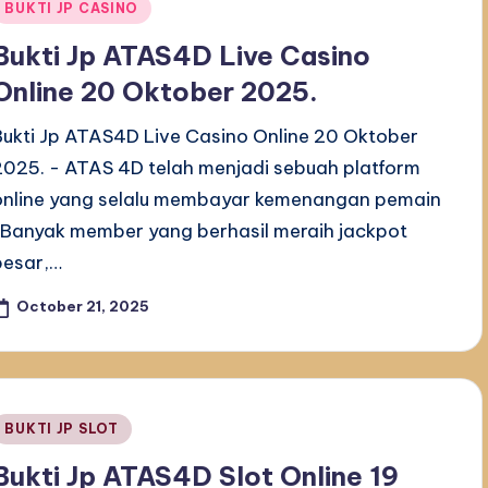
Posted
BUKTI JP CASINO
n
Bukti Jp ATAS4D Live Casino
Online 20 Oktober 2025.
Bukti Jp ATAS4D Live Casino Online 20 Oktober
2025. - ATAS 4D telah menjadi sebuah platform
online yang selalu membayar kemenangan pemain
Banyak member yang berhasil meraih jackpot
besar,…
October 21, 2025
Posted
BUKTI JP SLOT
n
Bukti Jp ATAS4D Slot Online 19