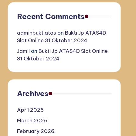
Recent Comments
adminbuktiatas
on
Bukti Jp ATAS4D
Slot Online 31 Oktober 2024
Jamil
on
Bukti Jp ATAS4D Slot Online
31 Oktober 2024
Archives
April 2026
March 2026
February 2026