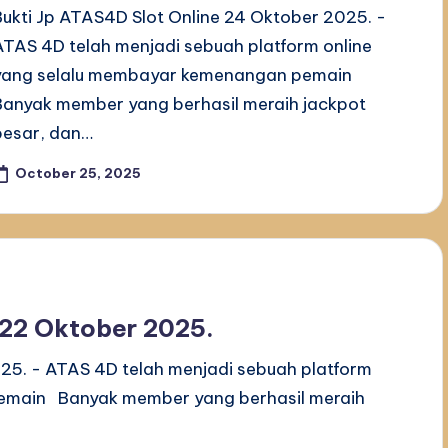
Bukti Jp ATAS4D Slot Online 24 Oktober 2025. -
ATAS 4D telah menjadi sebuah platform online
yang selalu membayar kemenangan pemain
Banyak member yang berhasil meraih jackpot
besar, dan…
October 25, 2025
 22 Oktober 2025.
25. - ATAS 4D telah menjadi sebuah platform
emain Banyak member yang berhasil meraih