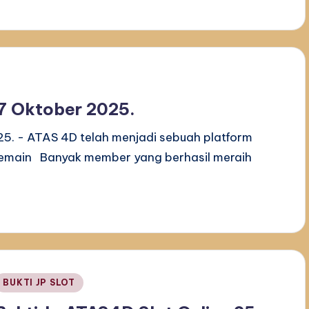
27 Oktober 2025.
5. - ATAS 4D telah menjadi sebuah platform
emain Banyak member yang berhasil meraih
Posted
BUKTI JP SLOT
n