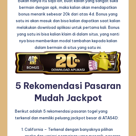
Bukan hanya itu saja loh, buat kalian yang sangat suka
bermain dengan apk, maka kalian akan mendapatkan
bonus menarik sebesar 20k dari atas 4d. Bonus yang
satu ini akan masuk dan bisa kalian dapatkan saat kalian
melakukan download aplikasi untuk pertama kali. Bonus
yang satu ini bisa kalian klaim di dalam situs, yang nanti
nya bisa memberikan modal tambahan kepada kalian
dalam bermain di situs yang satu ini.
5 Rekomendasi Pasaran
Mudah Jackpot
Berikut adalah 5 rekomendasi pasaran togel yang
terkenal dan memiliki peluang jackpot besar di ATAS4D:
California – Terkenal dengan banyaknya pilihan