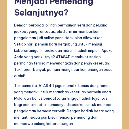
Menjadi Pemenang
Selanjutnya?
Dengan berbagai pilihan permainan seru dan peluang
jackpot yang fantastis, platform ini memberikan
pengalaman judi online yang tidak bisa dilewatkan.
Setiap hari, pemain baru bergabung untuk menguji
keberuntungan mereka dan meraih hadiah impian. Apakah
Anda yang berikutnya? ATAS4D membuat setiap
permainan terasa menyenangkan dan penuh keseruan.
Tak heran, banyak pemain mengincar kemenangan besar
di sini!
Tak cuma itu, ATAS 4D juga memiliki bonus dan promosi
yang menarik untuk menambah keseruan bermain anda.
Mulai dari bonus pendaftaran hingga hadiah loyalitas
bagi pemain setia, semuanya disediakan untuk memberi
pengalaman bermain terbaik. Dengan hadiah besar yang
menanti, siapa pun bisa menjadi pemenang dan
membawa pulang keberuntungan.