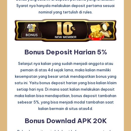
Syarat nya hanyala melakukan deposit pertama sesuai
nominal yang tertulish di rules.
Bonus Deposit Harian 5%
Selanjut nya kalian yang sudah menjadi anggota atau
pemain di atas 4d sejak lama, maka kalian memiliki
kesempatan yang besar untuk mendapatkan bonus yang
satu ini. Yaitu bonus deposit harian yang bisa kalian klaim
setiap hari nya. Di mana saat kalian melakukan deposit
maka kalian bisa mendapatkan, bonus deposit tambahan
sebesar 5%, yang bisa menjadi modal tambahan saat
kalian bermain di situs atas4d.
Bonus Downlad APK 20K