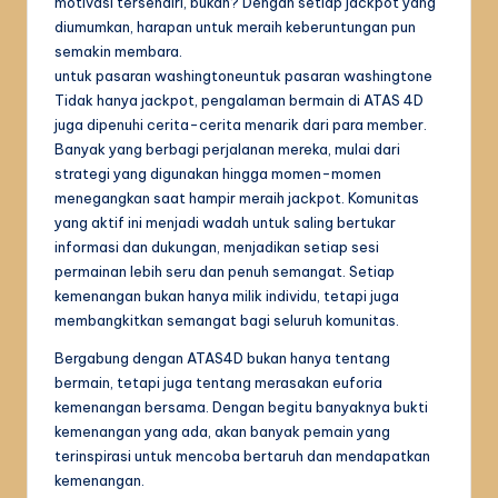
motivasi tersendiri, bukan? Dengan setiap jackpot yang
diumumkan, harapan untuk meraih keberuntungan pun
semakin membara.
untuk pasaran washingtoneuntuk pasaran washingtone
Tidak hanya jackpot, pengalaman bermain di ATAS 4D
juga dipenuhi cerita-cerita menarik dari para member.
Banyak yang berbagi perjalanan mereka, mulai dari
strategi yang digunakan hingga momen-momen
menegangkan saat hampir meraih jackpot. Komunitas
yang aktif ini menjadi wadah untuk saling bertukar
informasi dan dukungan, menjadikan setiap sesi
permainan lebih seru dan penuh semangat. Setiap
kemenangan bukan hanya milik individu, tetapi juga
membangkitkan semangat bagi seluruh komunitas.
Bergabung dengan ATAS4D bukan hanya tentang
bermain, tetapi juga tentang merasakan euforia
kemenangan bersama. Dengan begitu banyaknya bukti
kemenangan yang ada, akan banyak pemain yang
terinspirasi untuk mencoba bertaruh dan mendapatkan
kemenangan.