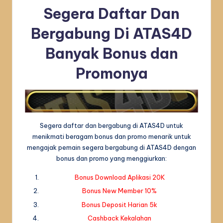
Segera Daftar Dan
Bergabung Di ATAS4D
Banyak Bonus dan
Promonya
Segera daftar dan bergabung di ATAS4D untuk
menikmati beragam bonus dan promo menarik untuk
mengajak pemain segera bergabung di ATAS4D dengan
bonus dan promo yang menggiurkan:
Bonus Download Aplikasi 20K
Bonus New Member 10%
Bonus Deposit Harian 5k
Cashback Kekalahan