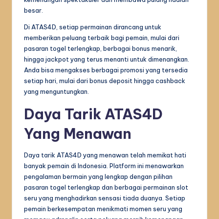
besar.
Di ATAS4D, setiap permainan dirancang untuk
memberikan peluang terbaik bagi pemain, mulai dari
pasaran togel terlengkap, berbagai bonus menarik,
hingga jackpot yang terus menanti untuk dimenangkan.
Anda bisa mengakses berbagai promosi yang tersedia
setiap hari, mulai dari bonus deposit hingga cashback
yang menguntungkan.
Daya Tarik ATAS4D
Yang Menawan
Daya tarik ATAS4D yang menawan telah memikat hati
banyak pemain di Indonesia. Platform ini menawarkan
pengalaman bermain yang lengkap dengan pilihan
pasaran togel terlengkap dan berbagai permainan slot
seru yang menghadirkan sensasi tiada duanya. Setiap
pemain berkesempatan menikmati momen seru yang