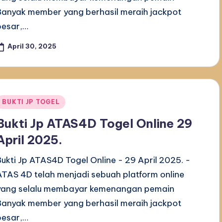
Banyak member yang berhasil meraih jackpot
besar,…
April 30, 2025
Posted
BUKTI JP TOGEL
n
Bukti Jp ATAS4D Togel Online 29
April 2025.
Bukti Jp ATAS4D Togel Online - 29 April 2025. -
ATAS 4D telah menjadi sebuah platform online
yang selalu membayar kemenangan pemain
Banyak member yang berhasil meraih jackpot
besar,…