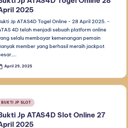
Bukti Jp ATAS4D Togel Online 28
April 2025
Bukti Jp ATAS4D Togel Online - 28 April 2025. -
ATAS 4D telah menjadi sebuah platform online
yang selalu membayar kemenangan pemain
Banyak member yang berhasil meraih jackpot
besar,…
April 29, 2025
Posted
BUKTI JP SLOT
n
Bukti Jp ATAS4D Slot Online 27
April 2025