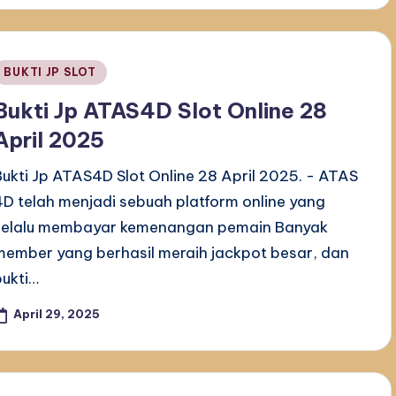
Posted
BUKTI JP SLOT
n
Bukti Jp ATAS4D Slot Online 28
April 2025
Bukti Jp ATAS4D Slot Online 28 April 2025. - ATAS
4D telah menjadi sebuah platform online yang
selalu membayar kemenangan pemain Banyak
member yang berhasil meraih jackpot besar, dan
bukti…
April 29, 2025