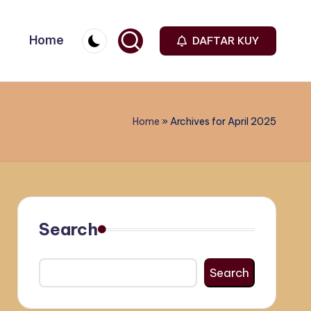
Home
DAFTAR KUY
Home
»
Archives for April 2025
Search
Search