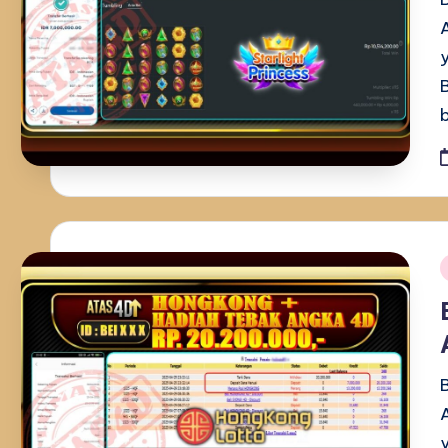
A
S
4
D
i