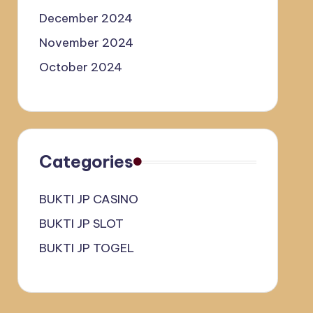
December 2024
November 2024
October 2024
Categories
BUKTI JP CASINO
BUKTI JP SLOT
BUKTI JP TOGEL