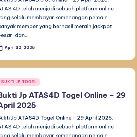
ATAS 4D telah menjadi sebuah platform online
yang selalu membayar kemenangan pemain
Banyak member yang berhasil meraih jackpot
besar, dan…
April 30, 2025
Posted
BUKTI JP TOGEL
n
Bukti Jp ATAS4D Togel Online – 29
April 2025
Bukti Jp ATAS4D Togel Online - 29 April 2025. -
ATAS 4D telah menjadi sebuah platform online
yang selalu membayar kemenangan pemain