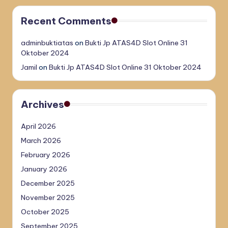
Recent Comments
adminbuktiatas
on
Bukti Jp ATAS4D Slot Online 31
Oktober 2024
Jamil
on
Bukti Jp ATAS4D Slot Online 31 Oktober 2024
Archives
April 2026
March 2026
February 2026
January 2026
December 2025
November 2025
October 2025
September 2025