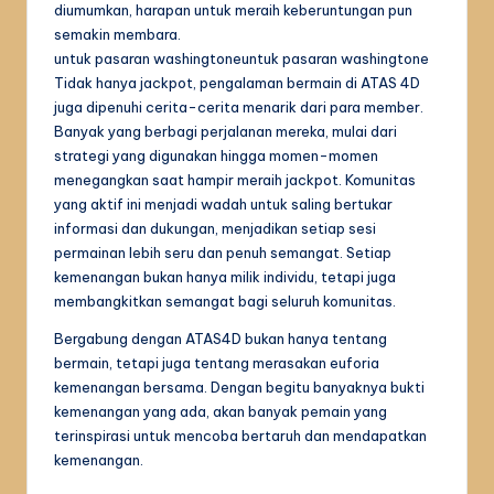
diumumkan, harapan untuk meraih keberuntungan pun
semakin membara.
untuk pasaran washingtoneuntuk pasaran washingtone
Tidak hanya jackpot, pengalaman bermain di ATAS 4D
juga dipenuhi cerita-cerita menarik dari para member.
Banyak yang berbagi perjalanan mereka, mulai dari
strategi yang digunakan hingga momen-momen
menegangkan saat hampir meraih jackpot. Komunitas
yang aktif ini menjadi wadah untuk saling bertukar
informasi dan dukungan, menjadikan setiap sesi
permainan lebih seru dan penuh semangat. Setiap
kemenangan bukan hanya milik individu, tetapi juga
membangkitkan semangat bagi seluruh komunitas.
Bergabung dengan ATAS4D bukan hanya tentang
bermain, tetapi juga tentang merasakan euforia
kemenangan bersama. Dengan begitu banyaknya bukti
kemenangan yang ada, akan banyak pemain yang
terinspirasi untuk mencoba bertaruh dan mendapatkan
kemenangan.