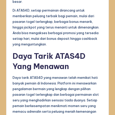
besar.
Di ATAS4D, setiap permainan dirancang untuk
memberikan peluang terbaik bagi pemain, mulai dari
pasaran togel terlengkap, berbagai bonus menarik,
hingga jackpot yang terus menanti untuk dimenangkan.
Anda bisa mengakses berbagai promosi yang tersedia
setiap hari, mulai dari bonus deposit hingga cashback
yang menguntungkan.
Daya Tarik ATAS4D
Yang Menawan
Daya tarik ATAS4D yang menawan telah memikat hati
banyak pemain di Indonesia. Platform ini menawarkan
pengalaman bermain yang lengkap dengan pilihan
pasaran togel terlengkap dan berbagai permainan slot
seru yang menghadirkan sensasi tiada duanya. Setiap
pemain berkesempatan menikmati momen seru yang
memacu adrenalin serta peluang meraih kemenangan