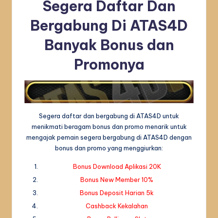
Segera Daftar Dan
Bergabung Di ATAS4D
Banyak Bonus dan
Promonya
Segera daftar dan bergabung di ATAS4D untuk
menikmati beragam bonus dan promo menarik untuk
mengajak pemain segera bergabung di ATAS4D dengan
bonus dan promo yang menggiurkan:
Bonus Download Aplikasi 20K
Bonus New Member 10%
Bonus Deposit Harian 5k
Cashback Kekalahan