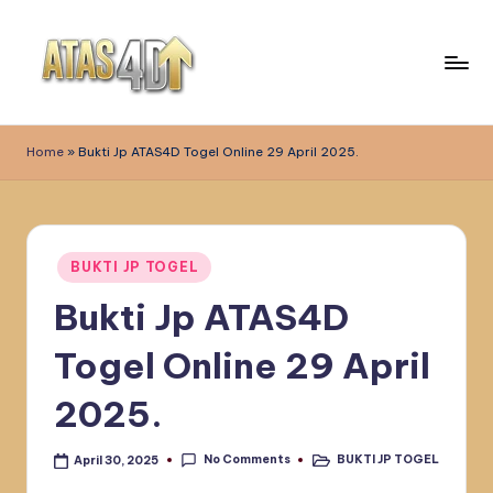
Skip
to
content
B
Situs
Pasti
U
Home
»
Bukti Jp ATAS4D Togel Online 29 April 2025.
Bayar
K
Kemenangan
Member
T
I
Posted
BUKTI JP TOGEL
in
J
Bukti Jp ATAS4D
P
Togel Online 29 April
A
T
2025.
A
No Comments
BUKTI JP TOGEL
April 30, 2025
Posted
S
in