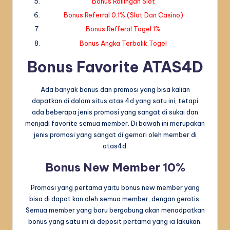
Bonus Rollingan Slot
Bonus Referral 0.1% (Slot Dan Casino)
Bonus Refferal Togel 1%
Bonus Angka Terbalik Togel
Bonus Favorite ATAS4D
Ada banyak bonus dan promosi yang bisa kalian
dapatkan di dalam situs atas 4d yang satu ini, tetapi
ada beberapa jenis promosi yang sangat di sukai dan
menjadi favorite semua member. Di bawah ini merupakan
jenis promosi yang sangat di gemari oleh member di
atas4d.
Bonus New Member 10%
Promosi yang pertama yaitu bonus new member yang
bisa di dapat kan oleh semua member, dengan geratis.
Semua member yang baru bergabung akan menadpatkan
bonus yang satu ini di deposit pertama yang ia lakukan.