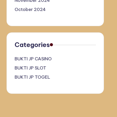
November 2024
October 2024
Categories
BUKTI JP CASINO
BUKTI JP SLOT
BUKTI JP TOGEL