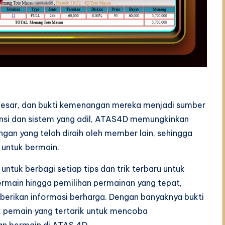
besar, dan bukti kemenangan mereka menjadi sumber
ransi dan sistem yang adil, ATAS4D memungkinkan
an yang telah diraih oleh member lain, sehingga
untuk bermain.
untuk berbagi setiap tips dan trik terbaru untuk
ermain hingga pemilihan permainan yang tepat,
erikan informasi berharga. Dengan banyaknya bukti
 pemain yang tertarik untuk mencoba