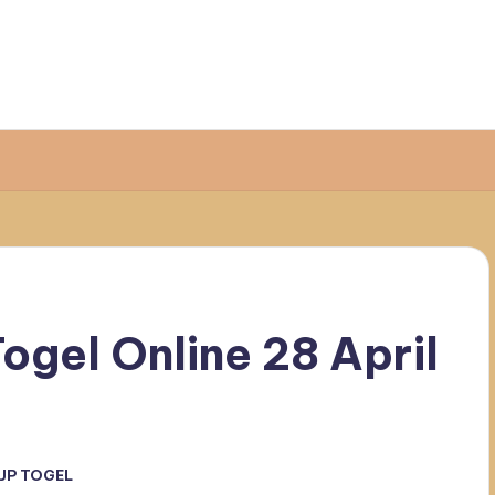
ogel Online 28 April
 JP TOGEL