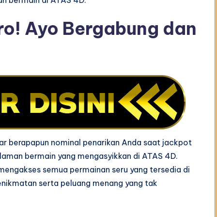
n bermain di ATAS 4D.
ro! Ayo Bergabung dan
ar berapapun nominal penarikan Anda saat jackpot
laman bermain yang mengasyikkan di ATAS 4D.
 mengakses semua permainan seru yang tersedia di
i kenikmatan serta peluang menang yang tak