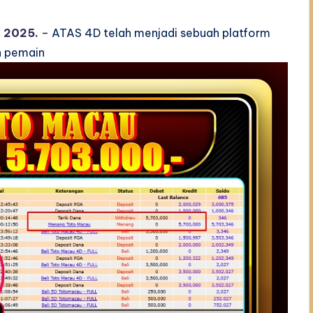
l 2025.
– ATAS 4D telah menjadi sebuah platform
n pemain