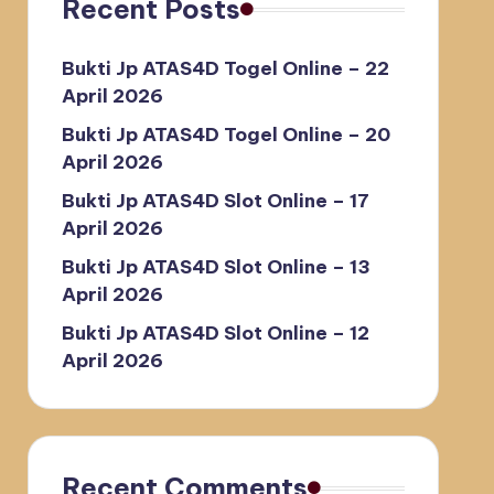
Recent Posts
Bukti Jp ATAS4D Togel Online – 22
April 2026
Bukti Jp ATAS4D Togel Online – 20
April 2026
Bukti Jp ATAS4D Slot Online – 17
April 2026
Bukti Jp ATAS4D Slot Online – 13
April 2026
Bukti Jp ATAS4D Slot Online – 12
April 2026
Recent Comments