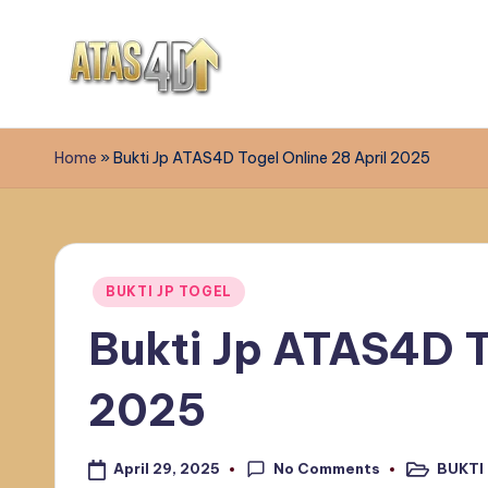
Skip
to
B
Situs
content
Pasti
U
Home
»
Bukti Jp ATAS4D Togel Online 28 April 2025
Bayar
K
Kemenangan
Member
T
Posted
I
BUKTI JP TOGEL
in
Bukti Jp ATAS4D T
J
P
2025
A
No Comments
April 29, 2025
BUKTI
T
Posted