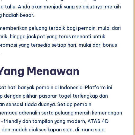
tahu, Anda akan menjadi yang selanjutnya, meraih
 hadiah besar.
memberikan peluang terbaik bagi pemain, mulai dari
rik, hingga jackpot yang terus menanti untuk
mosi yang tersedia setiap hari, mulai dari bonus
.
 Yang Menawan
 hati banyak pemain di Indonesia. Platform ini
dengan pilihan pasaran togel terlengkap dan
an sensasi tiada duanya. Setiap pemain
emacu adrenalin serta peluang meraih kemenangan
-friendly dan tampilan yang modern, ATAS 4D
an mudah diakses kapan saja, di mana saja.