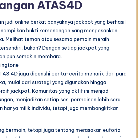
enangan ATAS4D
 judi online berkat banyaknya jackpot yang berhasil
i menampilkan bukti kemenangan yang mengesankan,
a. Melihat teman atau sesama pemain meraih
ersendiri, bukan? Dengan setiap jackpot yang
gan pun semakin membara.
hingtone
AS 4D juga dipenuhi cerita-cerita menarik dari para
, mulai dari strategi yang digunakan hingga
 jackpot. Komunitas yang aktif ini menjadi
ungan, menjadikan setiap sesi permainan lebih seru
hanya milik individu, tetapi juga membangkitkan
 bermain, tetapi juga tentang merasakan euforia