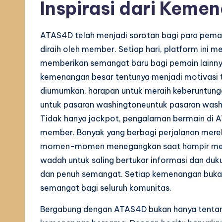
Inspirasi dari Kem
ATAS4D telah menjadi sorotan bagi para pemain
diraih oleh member. Setiap hari, platform in
memberikan semangat baru bagi pemain lainny
kemenangan besar tentunya menjadi motivasi t
diumumkan, harapan untuk meraih keberuntun
untuk pasaran washingtoneuntuk pasaran was
Tidak hanya jackpot, pengalaman bermain di AT
member. Banyak yang berbagi perjalanan mereka
momen-momen menegangkan saat hampir meraih
wadah untuk saling bertukar informasi dan duk
dan penuh semangat. Setiap kemenangan bukan 
semangat bagi seluruh komunitas.
Bergabung dengan ATAS4D bukan hanya tentang