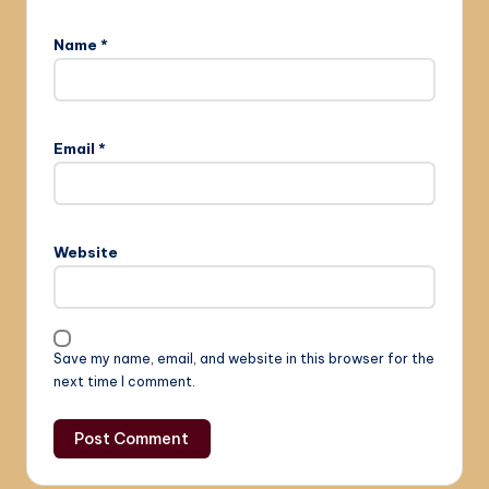
Name
*
Email
*
Website
Save my name, email, and website in this browser for the
next time I comment.