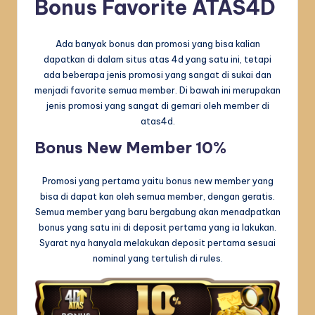
Bonus Favorite ATAS4D
Ada banyak bonus dan promosi yang bisa kalian
dapatkan di dalam situs atas 4d yang satu ini, tetapi
ada beberapa jenis promosi yang sangat di sukai dan
menjadi favorite semua member. Di bawah ini merupakan
jenis promosi yang sangat di gemari oleh member di
atas4d.
Bonus New Member 10%
Promosi yang pertama yaitu bonus new member yang
bisa di dapat kan oleh semua member, dengan geratis.
Semua member yang baru bergabung akan menadpatkan
bonus yang satu ini di deposit pertama yang ia lakukan.
Syarat nya hanyala melakukan deposit pertama sesuai
nominal yang tertulish di rules.