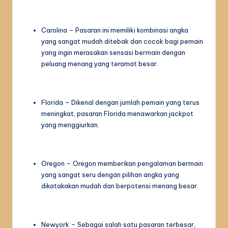
Carolina – Pasaran ini memiliki kombinasi angka
yang sangat mudah ditebak dan cocok bagi pemain
yang ingin merasakan sensasi bermain dengan
peluang menang yang teramat besar.
Florida – Dikenal dengan jumlah pemain yang terus
meningkat, pasaran Florida menawarkan jackpot
yang menggiurkan.
Oregon – Oregon memberikan pengalaman bermain
yang sangat seru dengan pilihan angka yang
dikatakakan mudah dan berpotensi menang besar.
Newyork – Sebagai salah satu pasaran terbesar,