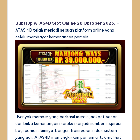
in
4
D
Bukti Jp ATAS4D Slot Online 28 Oktober 2025.
–
ATAS 4D telah menjadi sebuah platform online yang
selalu membayar kemenangan pemain
Banyak member yang berhasil meraih jackpot besar,
dan bukti kemenangan mereka menjadi sumber inspirasi
bagi pemain lainnya. Dengan transparansi dan sistem
yang adil, ATAS4D memungkinkan pemain untuk melihat