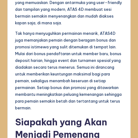
yang memuaskan. Dengan antarmuka yang user-friendly
dan tampilan yang modern, ATAS 4D membuat sesi
bermain semakin menyenangkan dan mudah diakses
kapan saja, di mana saja.
Tak hanya menyuguhkan permainan menarik, ATAS4D
juga memanjakan pemain dengan beragam bonus dan
promosi istimewa yang sulit ditemukan di tempat lain.
Mulai dari bonus pendaftaran untuk member baru, bonus
deposit harian, hingga event dan turnamen spesial yang
diadakan secara terus menerus. Semua ini dirancang
untuk memberikan keuntungan maksimal bagi para
pemain, sekaligus menambah keseruan di setiap
permainan. Setiap bonus dan promosi yang ditawarkan
membantu meningkatkan peluang kemenangan sehingga
para pemain semakin betah dan tertantang untuk terus
bermain.
Siapakah yang Akan
Menjadi Pemenang