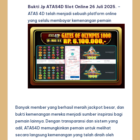
4
Bukti Jp ATAS4D Slot Online 26 Juli 2025.
–
ATAS 4D telah menjadi sebuah platform online
D
yang selalu membayar kemenangan pemain
Banyak member yang berhasil meraih jackpot besar, dan
bukti kemenangan mereka menjadi sumber inspirasi bagi
pemain lainnya. Dengan transparansi dan sistem yang
adil, ATAS4D memungkinkan pemain untuk melihat
secara langsung kemenangan yang telah diraih oleh