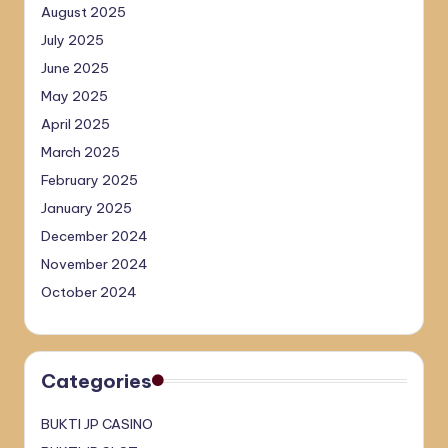
August 2025
July 2025
June 2025
May 2025
April 2025
March 2025
February 2025
January 2025
December 2024
November 2024
October 2024
Categories
BUKTI JP CASINO