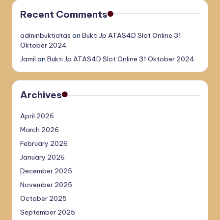
Recent Comments
adminbuktiatas
on
Bukti Jp ATAS4D Slot Online 31
Oktober 2024
Jamil
on
Bukti Jp ATAS4D Slot Online 31 Oktober 2024
Archives
April 2026
March 2026
February 2026
January 2026
December 2025
November 2025
October 2025
September 2025