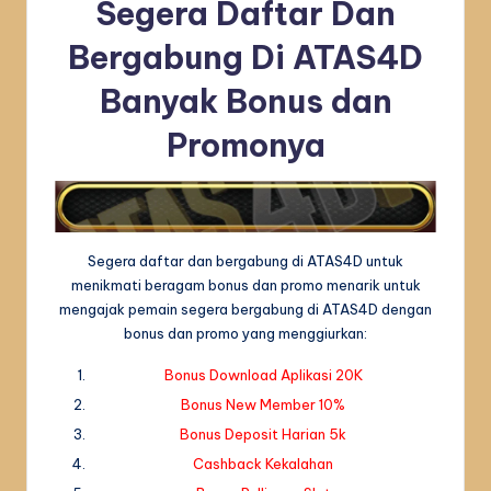
Segera Daftar Dan
Bergabung Di ATAS4D
Banyak Bonus dan
Promonya
Segera daftar dan bergabung di ATAS4D untuk
menikmati beragam bonus dan promo menarik untuk
mengajak pemain segera bergabung di ATAS4D dengan
bonus dan promo yang menggiurkan:
Bonus Download Aplikasi 20K
Bonus New Member 10%
Bonus Deposit Harian 5k
Cashback Kekalahan