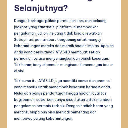
Selanjutnya?
Dengan berbagai pilihan permainan seru dan peluang
jackpot yang fantastis, platform ini memberikan
pengalaman judi online yang tidak bisa dilewatkan.
Setiap hari, pemain baru bergabung untuk menguji
keberuntungan mereka dan meraih hadiah impian. Apakah
Anda yang berikutnya? ATAS4D membuat setiap
permainan terasa menyenangkan dan penuh keseruan.
Tak heran, banyak pemain mengincar kemenangan besar
di sini!
Tak cuma itu, ATAS 4D juga memiliki bonus dan promosi
yang menarik untuk menambah keseruan bermain anda.
Mulai dari bonus pendaftaran hingga hadiah loyalitas
bagi pemain setia, semuanya disediakan untuk memberi
pengalaman bermain terbaik. Dengan hadiah besar yang
menanti, siapa pun bisa menjadi pemenang dan
membawa pulang keberuntungan.