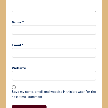
Name
*
Email
*
Website
Save my name, email, and website in this browser for the
next time I comment.