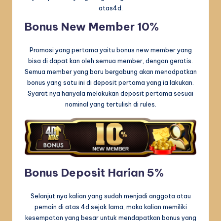
atas4d.
Bonus New Member 10%
Promosi yang pertama yaitu bonus new member yang
bisa di dapat kan oleh semua member, dengan geratis.
Semua member yang baru bergabung akan menadpatkan
bonus yang satu ini di deposit pertama yang ia lakukan.
Syarat nya hanyala melakukan deposit pertama sesuai
nominal yang tertulish di rules.
Bonus Deposit Harian 5%
Selanjut nya kalian yang sudah menjadi anggota atau
pemain di atas 4d sejak lama, maka kalian memiliki
kesempatan yang besar untuk mendapatkan bonus yang