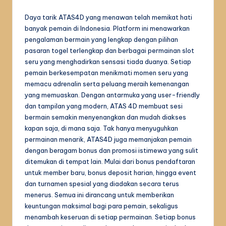
Daya tarik ATAS4D yang menawan telah memikat hati
banyak pemain di Indonesia. Platform ini menawarkan
pengalaman bermain yang lengkap dengan pilihan
pasaran togel terlengkap dan berbagai permainan slot
seru yang menghadirkan sensasi tiada duanya. Setiap
pemain berkesempatan menikmati momen seru yang
memacu adrenalin serta peluang meraih kemenangan
yang memuaskan. Dengan antarmuka yang user-friendly
dan tampilan yang modern, ATAS 4D membuat sesi
bermain semakin menyenangkan dan mudah diakses
kapan saja, di mana saja.
Tak hanya menyuguhkan
permainan menarik, ATAS4D juga memanjakan pemain
dengan beragam bonus dan promosi istimewa yang sulit
ditemukan di tempat lain. Mulai dari bonus pendaftaran
untuk member baru, bonus deposit harian, hingga event
dan turnamen spesial yang diadakan secara terus
menerus. Semua ini dirancang untuk memberikan
keuntungan maksimal bagi para pemain, sekaligus
menambah keseruan di setiap permainan. Setiap bonus