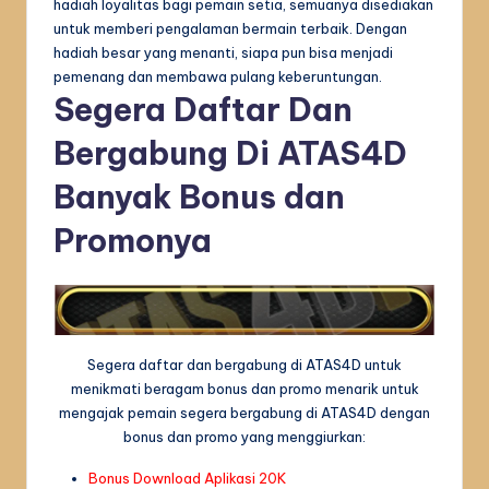
hadiah loyalitas bagi pemain setia, semuanya disediakan
untuk memberi pengalaman bermain terbaik. Dengan
hadiah besar yang menanti, siapa pun bisa menjadi
pemenang dan membawa pulang keberuntungan.
Segera Daftar Dan
Bergabung Di ATAS4D
Banyak Bonus dan
Promonya
Segera daftar dan bergabung di ATAS4D untuk
menikmati beragam bonus dan promo menarik untuk
mengajak pemain segera bergabung di ATAS4D dengan
bonus dan promo yang menggiurkan:
Bonus Download Aplikasi 20K