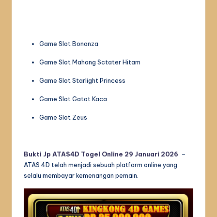
in
4
D
Game Slot Bonanza
Game Slot Mahong Sctater Hitam
Game Slot Starlight Princess
Game Slot Gatot Kaca
Game Slot Zeus
Bukti Jp ATAS4D Togel Online 29 Januari 2026
–
ATAS 4D telah menjadi sebuah platform online yang
selalu membayar kemenangan pemain.