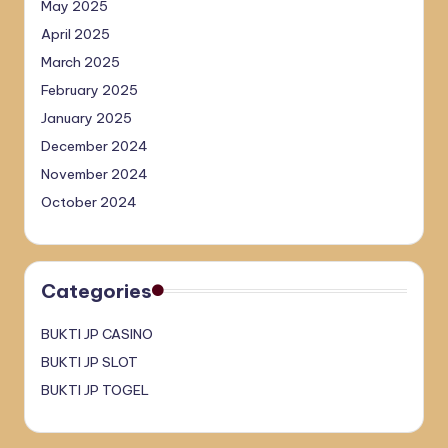
May 2025
April 2025
March 2025
February 2025
January 2025
December 2024
November 2024
October 2024
Categories
BUKTI JP CASINO
BUKTI JP SLOT
BUKTI JP TOGEL