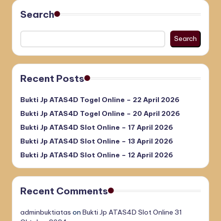
Search
Search
Recent Posts
Bukti Jp ATAS4D Togel Online – 22 April 2026
Bukti Jp ATAS4D Togel Online – 20 April 2026
Bukti Jp ATAS4D Slot Online – 17 April 2026
Bukti Jp ATAS4D Slot Online – 13 April 2026
Bukti Jp ATAS4D Slot Online – 12 April 2026
Recent Comments
adminbuktiatas
on
Bukti Jp ATAS4D Slot Online 31