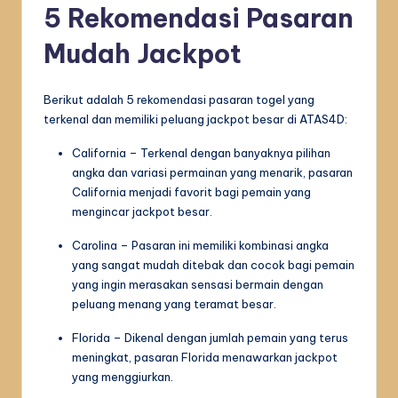
5 Rekomendasi Pasaran
Mudah Jackpot
Berikut adalah 5 rekomendasi pasaran togel yang
terkenal dan memiliki peluang jackpot besar di ATAS4D:
California – Terkenal dengan banyaknya pilihan
angka dan variasi permainan yang menarik, pasaran
California menjadi favorit bagi pemain yang
mengincar jackpot besar.
Carolina – Pasaran ini memiliki kombinasi angka
yang sangat mudah ditebak dan cocok bagi pemain
yang ingin merasakan sensasi bermain dengan
peluang menang yang teramat besar.
Florida – Dikenal dengan jumlah pemain yang terus
meningkat, pasaran Florida menawarkan jackpot
yang menggiurkan.