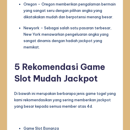
Oregon – Oregon memberikan pengalaman bermain
yang sangat seru dengan pilihan angka yang
dikatakakan mudah dan berpotensi menang besar.
Newyork – Sebagai salah satu pasaran terbesar,
New York menawarkan pengeluaran angka yang
sangat dinamis dengan hadiah jackpot yang
memikat.
5 Rekomendasi Game
Slot Mudah Jackpot
Di bawah ini merupakan berbarapa jenis game togel yang
kami rekomendasikan yang sering memberikan jackpot
yang besar kepada semua member atas 4d.
Game Slot Bonanza