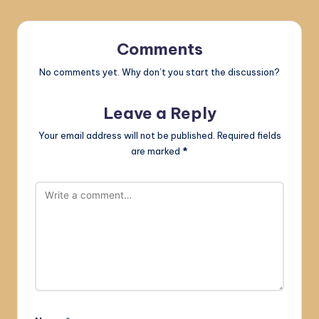
Comments
No comments yet. Why don’t you start the discussion?
Leave a Reply
Your email address will not be published.
Required fields
are marked
*