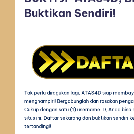
Buktikan Sendiri!
Tak perlu diragukan lagi, ATAS4D siap membay
menghampiri! Bergabunglah dan rasakan penga
Cukup dengan satu (1) username ID, Anda bisa
situs ini. Daftar sekarang dan buktikan sendir
tertandingi!