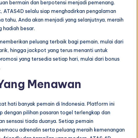
ruan bermain dan berpotensi menjadi pemenang.
ot, ATAS4D selalu siap menghadirkan pengalaman
tahu, Anda akan menjadi yang selanjutnya, meraih
 hadiah besar.
memberikan peluang terbaik bagi pemain, mulai dari
rik, hingga jackpot yang terus menanti untuk
mosi yang tersedia setiap hari, mulai dari bonus
.
 Yang Menawan
 hati banyak pemain di Indonesia. Platform ini
dengan pilihan pasaran togel terlengkap dan
an sensasi tiada duanya. Setiap pemain
emacu adrenalin serta peluang meraih kemenangan