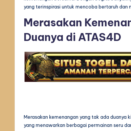
yang terinspirasi untuk mencoba bertaruh da
Merasakan Kemenan
Duanya di ATAS4D
Merasakan kemenangan yang tak ada duanya kini
yang menawarkan berbagai permainan seru dan 