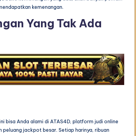
n mendapatkan kemenangan.
gan Yang Tak Ada
 bisa Anda alami di ATAS4D, platform judi online
peluang jackpot besar. Setiap harinya, ribuan