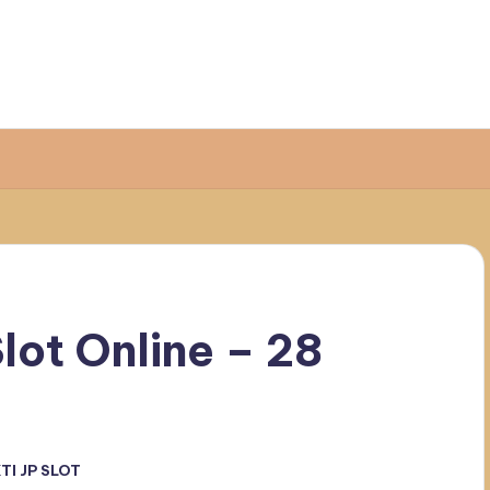
lot Online – 28
TI JP SLOT