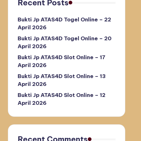
Recent Posts
Bukti Jp ATAS4D Togel Online – 22
April 2026
Bukti Jp ATAS4D Togel Online – 20
April 2026
Bukti Jp ATAS4D Slot Online – 17
April 2026
Bukti Jp ATAS4D Slot Online – 13
April 2026
Bukti Jp ATAS4D Slot Online – 12
April 2026
Recent Comments