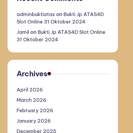
adminbuktiatas
on
Bukti Jp ATAS4D
Slot Online 31 Oktober 2024
Jamil
on
Bukti Jp ATAS4D Slot Online
31 Oktober 2024
Archives
April 2026
March 2026
February 2026
January 2026
December 2025