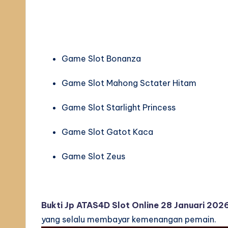
in
A
S
Game Slot Bonanza
4
D
Game Slot Mahong Sctater Hitam
Game Slot Starlight Princess
Game Slot Gatot Kaca
Game Slot Zeus
Bukti Jp ATAS4D Slot Online 28 Januari 202
yang selalu membayar kemenangan pemain.