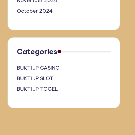
November 2024
October 2024
Categories
BUKTI JP CASINO
BUKTI JP SLOT
BUKTI JP TOGEL