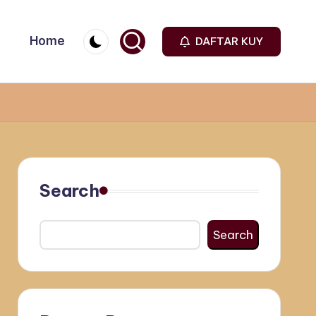
Home
DAFTAR KUY
Search
Search