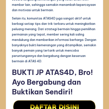
member lain, sehingga semakin menambah kepercayaan
dan motivasi untuk bermain.
Selain itu, komunitas ATAS4D juga sangat aktif untuk
berbagi setiap tips dan trik terbaru untuk meningkatkan
peluang menang. Dari strategi bermain hingga pemilihan
permainan yang tepat, member sering kali saling
mendukung dan memberikan informasi berharga. Dengan
banyaknya bukti kemenangan yang ditampilkan, semakin
banyak pemain yang tertarik untuk mencoba
peruntungannya dan bergabung dengan keseruan
bermain di ATAS 4D.
BUKTI JP ATAS4D, Bro!
Ayo Bergabung dan
Buktikan Sendiri!