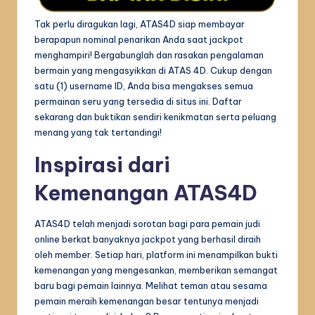
Tak perlu diragukan lagi, ATAS4D siap membayar
berapapun nominal penarikan Anda saat jackpot
menghampiri! Bergabunglah dan rasakan pengalaman
bermain yang mengasyikkan di ATAS 4D. Cukup dengan
satu (1) username ID, Anda bisa mengakses semua
permainan seru yang tersedia di situs ini. Daftar
sekarang dan buktikan sendiri kenikmatan serta peluang
menang yang tak tertandingi!
Inspirasi dari
Kemenangan ATAS4D
ATAS4D telah menjadi sorotan bagi para pemain judi
online berkat banyaknya jackpot yang berhasil diraih
oleh member. Setiap hari, platform ini menampilkan bukti
kemenangan yang mengesankan, memberikan semangat
baru bagi pemain lainnya. Melihat teman atau sesama
pemain meraih kemenangan besar tentunya menjadi