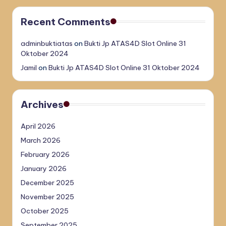
Recent Comments
adminbuktiatas
on
Bukti Jp ATAS4D Slot Online 31
Oktober 2024
Jamil
on
Bukti Jp ATAS4D Slot Online 31 Oktober 2024
Archives
April 2026
March 2026
February 2026
January 2026
December 2025
November 2025
October 2025
September 2025