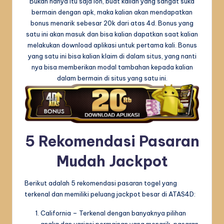
Bukan hanya itu saja loh, buat kalian yang sangat suka
bermain dengan apk, maka kalian akan mendapatkan
bonus menarik sebesar 20k dari atas 4d. Bonus yang
satu ini akan masuk dan bisa kalian dapatkan saat kalian
melakukan download aplikasi untuk pertama kali. Bonus
yang satu ini bisa kalian klaim di dalam situs, yang nanti
nya bisa memberikan modal tambahan kepada kalian
dalam bermain di situs yang satu ini.
5 Rekomendasi Pasaran
Mudah Jackpot
Berikut adalah 5 rekomendasi pasaran togel yang
terkenal dan memiliki peluang jackpot besar di ATAS4D:
California – Terkenal dengan banyaknya pilihan