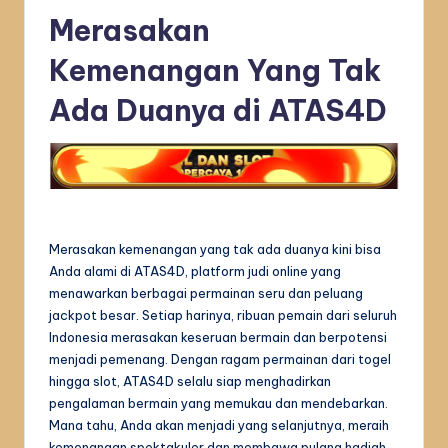
Merasakan
Kemenangan Yang Tak
Ada Duanya di ATAS4D
Merasakan kemenangan yang tak ada duanya kini bisa
Anda alami di ATAS4D, platform judi online yang
menawarkan berbagai permainan seru dan peluang
jackpot besar. Setiap harinya, ribuan pemain dari seluruh
Indonesia merasakan keseruan bermain dan berpotensi
menjadi pemenang. Dengan ragam permainan dari togel
hingga slot, ATAS4D selalu siap menghadirkan
pengalaman bermain yang memukau dan mendebarkan.
Mana tahu, Anda akan menjadi yang selanjutnya, meraih
kemenangan spektakuler dan membawa pulang hadiah