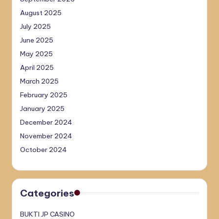
August 2025
July 2025
June 2025
May 2025
April 2025
March 2025
February 2025
January 2025
December 2024
November 2024
October 2024
Categories
BUKTI JP CASINO