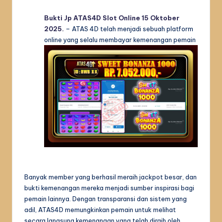
in
4
Bukti Jp ATAS4D Slot Online 15 Oktober
D
2025.
– ATAS 4D telah menjadi sebuah platform
online yang selalu membayar kemenangan pemain
Banyak member yang berhasil meraih jackpot besar, dan
bukti kemenangan mereka menjadi sumber inspirasi bagi
pemain lainnya. Dengan transparansi dan sistem yang
adil, ATAS4D memungkinkan pemain untuk melihat
secara langsung kemenangan yang telah diraih oleh