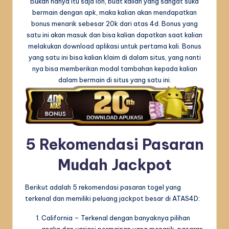
Bukan hanya itu saja loh, buat kalian yang sangat suka
bermain dengan apk, maka kalian akan mendapatkan
bonus menarik sebesar 20k dari atas 4d. Bonus yang
satu ini akan masuk dan bisa kalian dapatkan saat kalian
melakukan download aplikasi untuk pertama kali. Bonus
yang satu ini bisa kalian klaim di dalam situs, yang nanti
nya bisa memberikan modal tambahan kepada kalian
dalam bermain di situs yang satu ini.
5 Rekomendasi Pasaran
Mudah Jackpot
Berikut adalah 5 rekomendasi pasaran togel yang
terkenal dan memiliki peluang jackpot besar di ATAS4D:
California – Terkenal dengan banyaknya pilihan