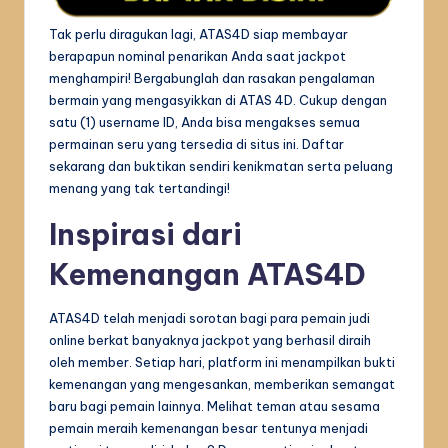
Tak perlu diragukan lagi, ATAS4D siap membayar
berapapun nominal penarikan Anda saat jackpot
menghampiri! Bergabunglah dan rasakan pengalaman
bermain yang mengasyikkan di ATAS 4D. Cukup dengan
satu (1) username ID, Anda bisa mengakses semua
permainan seru yang tersedia di situs ini. Daftar
sekarang dan buktikan sendiri kenikmatan serta peluang
menang yang tak tertandingi!
Inspirasi dari
Kemenangan ATAS4D
ATAS4D telah menjadi sorotan bagi para pemain judi
online berkat banyaknya jackpot yang berhasil diraih
oleh member. Setiap hari, platform ini menampilkan bukti
kemenangan yang mengesankan, memberikan semangat
baru bagi pemain lainnya. Melihat teman atau sesama
pemain meraih kemenangan besar tentunya menjadi