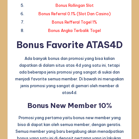
Bonus Rollingan Slot
Bonus Referral 0.1% (Slot Dan Casino)
Bonus Refferal Togel 1%
Bonus Angka Terbalik Togel
Bonus Favorite ATAS4D
Ada banyak bonus dan promosi yang bisa kalian
dapatkan di dalam situs atas 4d yang satu ini, tetapi
ada beberapa jenis promosi yang sangat di sukai dan
menjadi favorite semua member. Di bawah ini merupakan
jenis promosi yang sangat di gemari oleh member di
atas4d.
Bonus New Member 10%
Promosi yang pertama yaitu bonus new member yang
bisa di dapat kan oleh semua member, dengan geratis.
Semua member yang baru bergabung akan menadpatkan
bonus yang satu ini di deposit pertama yang ia lakukan.