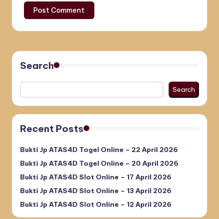
Search
Search
Recent Posts
Bukti Jp ATAS4D Togel Online – 22 April 2026
Bukti Jp ATAS4D Togel Online – 20 April 2026
Bukti Jp ATAS4D Slot Online – 17 April 2026
Bukti Jp ATAS4D Slot Online – 13 April 2026
Bukti Jp ATAS4D Slot Online – 12 April 2026