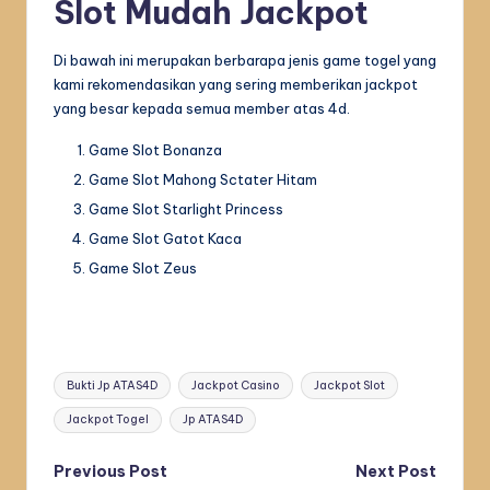
Slot Mudah Jackpot
Di bawah ini merupakan berbarapa jenis game togel yang
kami rekomendasikan yang sering memberikan jackpot
yang besar kepada semua member atas 4d.
Game Slot Bonanza
Game Slot Mahong Sctater Hitam
Game Slot Starlight Princess
Game Slot Gatot Kaca
Game Slot Zeus
Tags:
Bukti Jp ATAS4D
Jackpot Casino
Jackpot Slot
Jackpot Togel
Jp ATAS4D
Post
Previous Post
Next Post