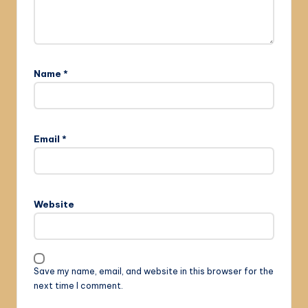
Name
*
Email
*
Website
Save my name, email, and website in this browser for the
next time I comment.