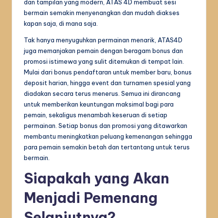
dan tampilan yang modern, ATAS 4D membuat sesi
bermain semakin menyenangkan dan mudah diakses
kapan saja, di mana saja.
Tak hanya menyuguhkan permainan menarik, ATAS4D
juga memanjakan pemain dengan beragam bonus dan
promosi istimewa yang sulit ditemukan di tempat lain.
Mulai dari bonus pendaftaran untuk member baru, bonus
deposit harian, hingga event dan turnamen spesial yang
diadakan secara terus menerus. Semua ini dirancang
untuk memberikan keuntungan maksimal bagi para
pemain, sekaligus menambah keseruan di setiap
permainan. Setiap bonus dan promosi yang ditawarkan
membantu meningkatkan peluang kemenangan sehingga
para pemain semakin betah dan tertantang untuk terus
bermain.
Siapakah yang Akan
Menjadi Pemenang
Selanjutnya?