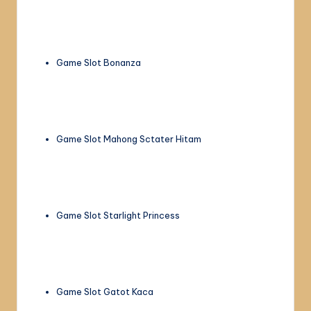
in
4
D
Game Slot Bonanza
Game Slot Mahong Sctater Hitam
Game Slot Starlight Princess
Game Slot Gatot Kaca