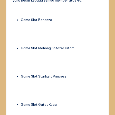
yang besar kepada semua member atas 4d.
Game Slot Bonanza
Game Slot Mahong Sctater Hitam
Game Slot Starlight Princess
Game Slot Gatot Kaca