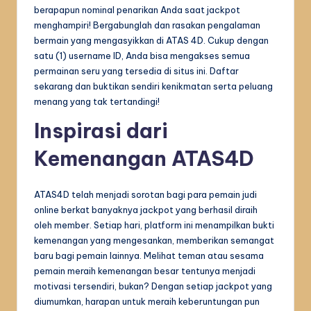
berapapun nominal penarikan Anda saat jackpot
menghampiri! Bergabunglah dan rasakan pengalaman
bermain yang mengasyikkan di ATAS 4D. Cukup dengan
satu (1) username ID, Anda bisa mengakses semua
permainan seru yang tersedia di situs ini. Daftar
sekarang dan buktikan sendiri kenikmatan serta peluang
menang yang tak tertandingi!
Inspirasi dari
Kemenangan ATAS4D
ATAS4D telah menjadi sorotan bagi para pemain judi
online berkat banyaknya jackpot yang berhasil diraih
oleh member. Setiap hari, platform ini menampilkan bukti
kemenangan yang mengesankan, memberikan semangat
baru bagi pemain lainnya. Melihat teman atau sesama
pemain meraih kemenangan besar tentunya menjadi
motivasi tersendiri, bukan? Dengan setiap jackpot yang
diumumkan, harapan untuk meraih keberuntungan pun