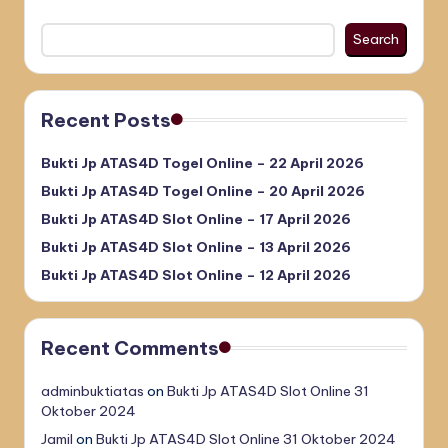
Search
Recent Posts
Bukti Jp ATAS4D Togel Online – 22 April 2026
Bukti Jp ATAS4D Togel Online – 20 April 2026
Bukti Jp ATAS4D Slot Online – 17 April 2026
Bukti Jp ATAS4D Slot Online – 13 April 2026
Bukti Jp ATAS4D Slot Online – 12 April 2026
Recent Comments
adminbuktiatas
on
Bukti Jp ATAS4D Slot Online 31
Oktober 2024
Jamil
on
Bukti Jp ATAS4D Slot Online 31 Oktober 2024