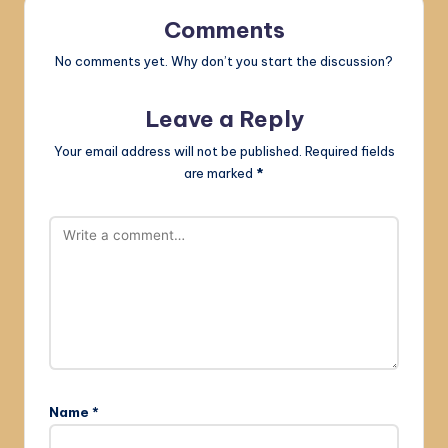
Comments
No comments yet. Why don’t you start the discussion?
Leave a Reply
Your email address will not be published.
Required fields
are marked
*
Name
*