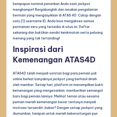
berapapun nominal penarikan Anda saat jackpot
menghampiri! Bergabunglah dan rasakan pengalaman
bermain yang mengasyikkan di ATAS 4D. Cukup dengan
satu (1) username ID, Anda bisa mengakses semua
permainan seru yang tersedia di situs ini. Daftar
sekarang dan buktikan sendiri kenikmatan serta peluang
menang yang tak tertandingi!
Inspirasi dari
Kemenangan ATAS4D
ATAS4D telah menjadi sorotan bagi para pemain judi
online berkat banyaknya jackpot yang berhasil diraih
oleh member. Setiap hari, platform ini menampilkan bukti
kemenangan yang mengesankan, memberikan semangat
baru bagi pemain lainnya. Melihat teman atau sesama
pemain meraih kemenangan besar tentunya menjadi
motivasi tersendiri, bukan? Dengan setiap jackpot yang
diumumkan, harapan untuk meraih keberuntungan pun