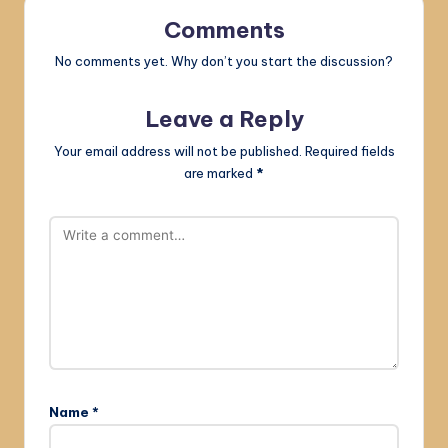
Comments
No comments yet. Why don’t you start the discussion?
Leave a Reply
Your email address will not be published.
Required fields
are marked
*
Name
*