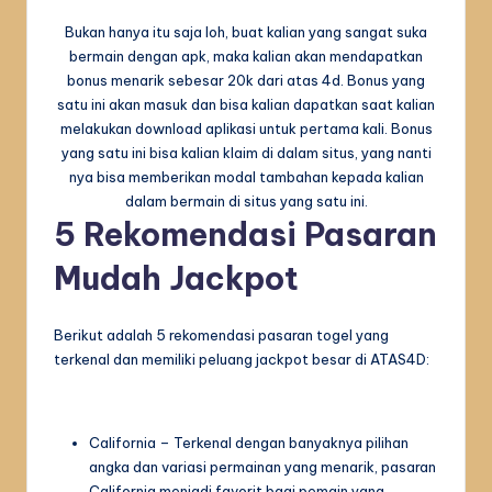
Bukan hanya itu saja loh, buat kalian yang sangat suka
bermain dengan apk, maka kalian akan mendapatkan
bonus menarik sebesar 20k dari atas 4d. Bonus yang
satu ini akan masuk dan bisa kalian dapatkan saat kalian
melakukan download aplikasi untuk pertama kali. Bonus
yang satu ini bisa kalian klaim di dalam situs, yang nanti
nya bisa memberikan modal tambahan kepada kalian
dalam bermain di situs yang satu ini.
5 Rekomendasi Pasaran
Mudah Jackpot
Berikut adalah 5 rekomendasi pasaran togel yang
terkenal dan memiliki peluang jackpot besar di ATAS4D:
California – Terkenal dengan banyaknya pilihan
angka dan variasi permainan yang menarik, pasaran
California menjadi favorit bagi pemain yang