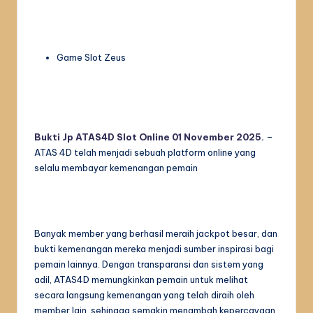
Game Slot Zeus
Bukti Jp ATAS4D Slot Online 01 November 2025.
–
ATAS 4D telah menjadi sebuah platform online yang
selalu membayar kemenangan pemain
Banyak member yang berhasil meraih jackpot besar, dan
bukti kemenangan mereka menjadi sumber inspirasi bagi
pemain lainnya. Dengan transparansi dan sistem yang
adil, ATAS4D memungkinkan pemain untuk melihat
secara langsung kemenangan yang telah diraih oleh
member lain, sehingga semakin menambah kepercayaan