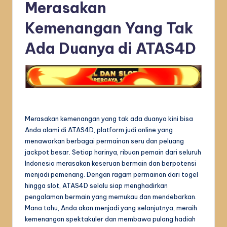
Merasakan
Kemenangan Yang Tak
Ada Duanya di ATAS4D
Merasakan kemenangan yang tak ada duanya kini bisa
Anda alami di ATAS4D, platform judi online yang
menawarkan berbagai permainan seru dan peluang
jackpot besar. Setiap harinya, ribuan pemain dari seluruh
Indonesia merasakan keseruan bermain dan berpotensi
menjadi pemenang. Dengan ragam permainan dari togel
hingga slot, ATAS4D selalu siap menghadirkan
pengalaman bermain yang memukau dan mendebarkan.
Mana tahu, Anda akan menjadi yang selanjutnya, meraih
kemenangan spektakuler dan membawa pulang hadiah