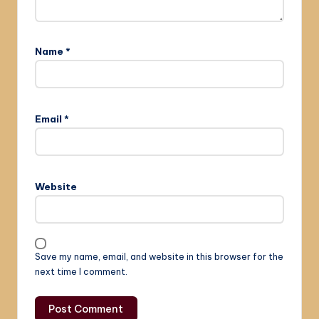
Name
*
Email
*
Website
Save my name, email, and website in this browser for the
next time I comment.