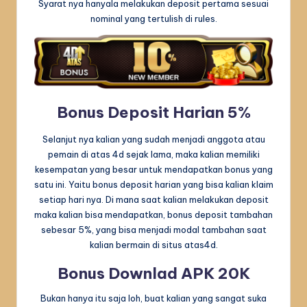
Syarat nya hanyala melakukan deposit pertama sesuai
nominal yang tertulish di rules.
Bonus Deposit Harian 5%
Selanjut nya kalian yang sudah menjadi anggota atau
pemain di atas 4d sejak lama, maka kalian memiliki
kesempatan yang besar untuk mendapatkan bonus yang
satu ini. Yaitu bonus deposit harian yang bisa kalian klaim
setiap hari nya. Di mana saat kalian melakukan deposit
maka kalian bisa mendapatkan, bonus deposit tambahan
sebesar 5%, yang bisa menjadi modal tambahan saat
kalian bermain di situs atas4d.
Bonus Downlad APK 20K
Bukan hanya itu saja loh, buat kalian yang sangat suka