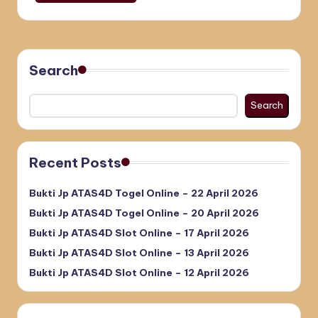
Search
Search
Recent Posts
Bukti Jp ATAS4D Togel Online – 22 April 2026
Bukti Jp ATAS4D Togel Online – 20 April 2026
Bukti Jp ATAS4D Slot Online – 17 April 2026
Bukti Jp ATAS4D Slot Online – 13 April 2026
Bukti Jp ATAS4D Slot Online – 12 April 2026