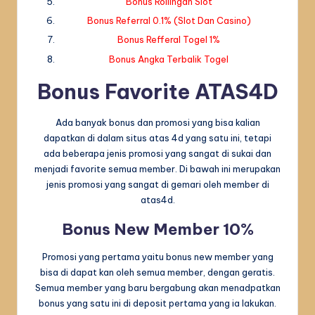
Bonus Rollingan Slot
Bonus Referral 0.1% (Slot Dan Casino)
Bonus Refferal Togel 1%
Bonus Angka Terbalik Togel
Bonus Favorite ATAS4D
Ada banyak bonus dan promosi yang bisa kalian
dapatkan di dalam situs atas 4d yang satu ini, tetapi
ada beberapa jenis promosi yang sangat di sukai dan
menjadi favorite semua member. Di bawah ini merupakan
jenis promosi yang sangat di gemari oleh member di
atas4d.
Bonus New Member 10%
Promosi yang pertama yaitu bonus new member yang
bisa di dapat kan oleh semua member, dengan geratis.
Semua member yang baru bergabung akan menadpatkan
bonus yang satu ini di deposit pertama yang ia lakukan.