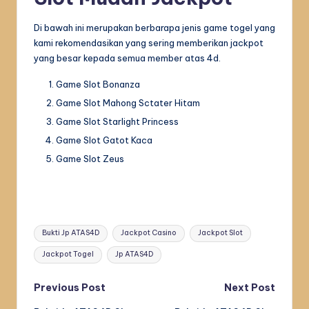
Di bawah ini merupakan berbarapa jenis game togel yang
kami rekomendasikan yang sering memberikan jackpot
yang besar kepada semua member atas 4d.
Game Slot Bonanza
Game Slot Mahong Sctater Hitam
Game Slot Starlight Princess
Game Slot Gatot Kaca
Game Slot Zeus
Tags:
Bukti Jp ATAS4D
Jackpot Casino
Jackpot Slot
Jackpot Togel
Jp ATAS4D
Post
Previous Post
Next Post