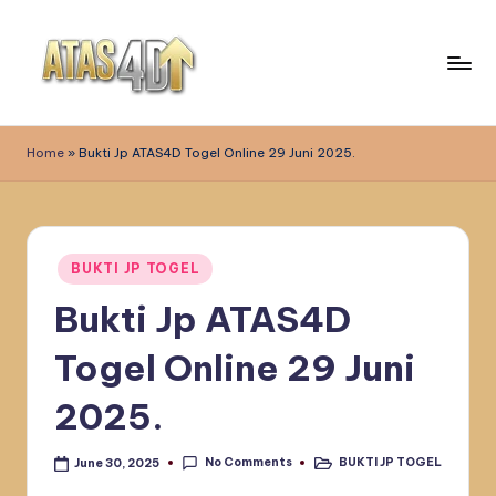
Skip
to
content
B
Situs
Pasti
U
Home
»
Bukti Jp ATAS4D Togel Online 29 Juni 2025.
Bayar
K
Kemenangan
Member
T
I
Posted
BUKTI JP TOGEL
in
J
Bukti Jp ATAS4D
P
Togel Online 29 Juni
A
T
2025.
A
No Comments
BUKTI JP TOGEL
June 30, 2025
Posted
S
in