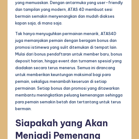
yang memuaskan. Dengan antarmuka yang user-friendly
dan tampilan yang modern, ATAS 4D membuat sesi
bermain semakin menyenangkan dan mudah diakses
kapan saja, di mana saja.
Tak hanya menyuguhkan permainan menarik, ATAS4D
juga memanjakan pemain dengan beragam bonus dan
promosi istimewa yang sulit ditemukan di tempat lain.
Mulai dari bonus pendaftaran untuk member baru, bonus
deposit harian, hingga event dan turnamen spesial yang
diadakan secara terus menerus. Semua ini dirancang
untuk memberikan keuntungan maksimal bagi para
pemain, sekaligus menambah keseruan di setiap
permainan. Setiap bonus dan promosi yang ditawarkan
membantu meningkatkan peluang kemenangan sehingga
para pemain semakin betah dan tertantang untuk terus
bermain.
Siapakah yang Akan
Menjadi Pemenang