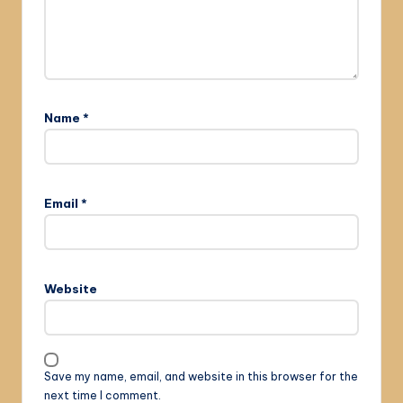
Name
*
Email
*
Website
Save my name, email, and website in this browser for the
next time I comment.