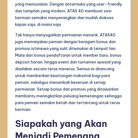
yang memuaskan. Dengan antarmuka yang user-friendly
dan tampilan yang modern, ATAS 4D membuat sesi
bermain semakin menyenangkan dan mudah diakses
kapan saja, di mana saja.
Tak hanya menyuguhkan permainan menarik, ATAS4D
juga memanjakan pemain dengan beragam bonus dan
promosi istimewa yang sulit ditemukan di tempat lain.
Mulai dari bonus pendaftaran untuk member baru, bonus
deposit harian, hingga event dan turnamen spesial yang
diadakan secara terus menerus. Semua ini dirancang
untuk memberikan keuntungan maksimal bagi para
pemain, sekaligus menambah keseruan di setiap
permainan. Setiap bonus dan promosi yang ditawarkan
membantu meningkatkan peluang kemenangan sehingga
para pemain semakin betah dan tertantang untuk terus
bermain.
Siapakah yang Akan
Menjadi Pemenang