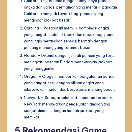
California – Terkenal dengan banyaknya pilihan
angka dan variasi permainan yang menarik, pasaran
California menjadi favorit bagi pemain yang
mengincar jackpot besar.
Carolina – Pasaran ini memiliki kombinasi angka
yang sangat mudah ditebak dan cocok bagi pemain
yang ingin merasakan sensasi bermain dengan
peluang menang yang teramat besar.
Florida – Dikenal dengan jumlah pemain yang terus
meningkat, pasaran Florida menawarkan jackpot
yang menggiurkan.
Oregon – Oregon memberikan pengalaman bermain
yang sangat seru dengan pilihan angka yang
dikatakakan mudah dan berpotensi menang besar.
Newyork – Sebagai salah satu pasaran terbesar,
New York menawarkan pengeluaran angka yang
sangat dinamis dengan hadiah jackpot yang
memikat.
5 Rekomendasi Game