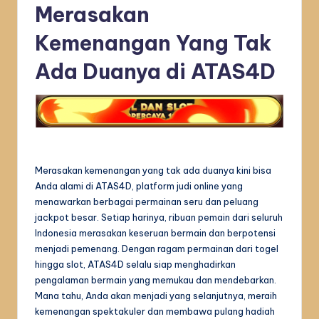
Merasakan
Kemenangan Yang Tak
Ada Duanya di ATAS4D
Merasakan kemenangan yang tak ada duanya kini bisa
Anda alami di ATAS4D, platform judi online yang
menawarkan berbagai permainan seru dan peluang
jackpot besar. Setiap harinya, ribuan pemain dari seluruh
Indonesia merasakan keseruan bermain dan berpotensi
menjadi pemenang. Dengan ragam permainan dari togel
hingga slot, ATAS4D selalu siap menghadirkan
pengalaman bermain yang memukau dan mendebarkan.
Mana tahu, Anda akan menjadi yang selanjutnya, meraih
kemenangan spektakuler dan membawa pulang hadiah