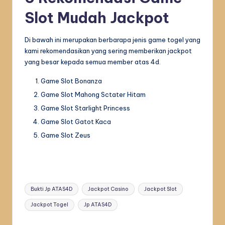
Slot Mudah Jackpot
Di bawah ini merupakan berbarapa jenis game togel yang
kami rekomendasikan yang sering memberikan jackpot
yang besar kepada semua member atas 4d.
Game Slot Bonanza
Game Slot Mahong Sctater Hitam
Game Slot Starlight Princess
Game Slot Gatot Kaca
Game Slot Zeus
Tags:
Bukti Jp ATAS4D
Jackpot Casino
Jackpot Slot
Jackpot Togel
Jp ATAS4D