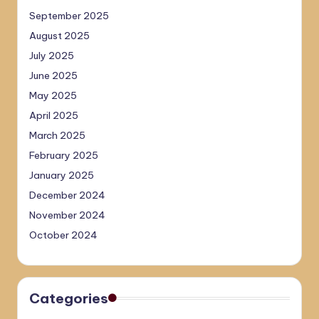
September 2025
August 2025
July 2025
June 2025
May 2025
April 2025
March 2025
February 2025
January 2025
December 2024
November 2024
October 2024
Categories