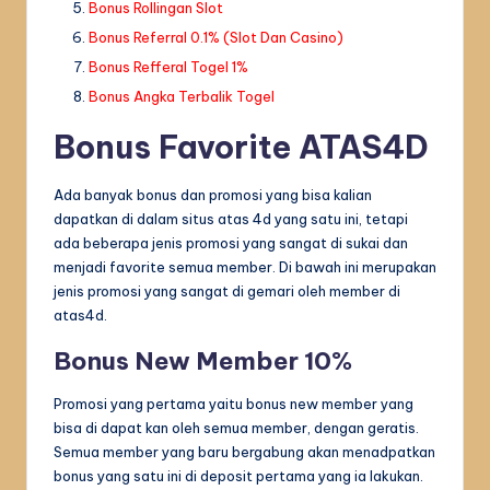
Bonus Rollingan Slot
Bonus Referral 0.1% (Slot Dan Casino)
Bonus Refferal Togel 1%
Bonus Angka Terbalik Togel
Bonus Favorite ATAS4D
Ada banyak bonus dan promosi yang bisa kalian
dapatkan di dalam situs atas 4d yang satu ini, tetapi
ada beberapa jenis promosi yang sangat di sukai dan
menjadi favorite semua member. Di bawah ini merupakan
jenis promosi yang sangat di gemari oleh member di
atas4d.
Bonus New Member 10%
Promosi yang pertama yaitu bonus new member yang
bisa di dapat kan oleh semua member, dengan geratis.
Semua member yang baru bergabung akan menadpatkan
bonus yang satu ini di deposit pertama yang ia lakukan.