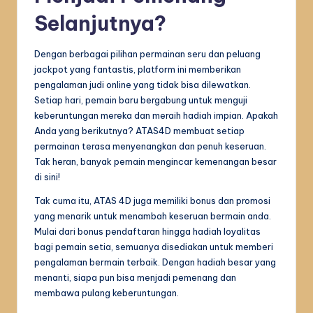
Selanjutnya?
Dengan berbagai pilihan permainan seru dan peluang
jackpot yang fantastis, platform ini memberikan
pengalaman judi online yang tidak bisa dilewatkan.
Setiap hari, pemain baru bergabung untuk menguji
keberuntungan mereka dan meraih hadiah impian. Apakah
Anda yang berikutnya? ATAS4D membuat setiap
permainan terasa menyenangkan dan penuh keseruan.
Tak heran, banyak pemain mengincar kemenangan besar
di sini!
Tak cuma itu, ATAS 4D juga memiliki bonus dan promosi
yang menarik untuk menambah keseruan bermain anda.
Mulai dari bonus pendaftaran hingga hadiah loyalitas
bagi pemain setia, semuanya disediakan untuk memberi
pengalaman bermain terbaik. Dengan hadiah besar yang
menanti, siapa pun bisa menjadi pemenang dan
membawa pulang keberuntungan.