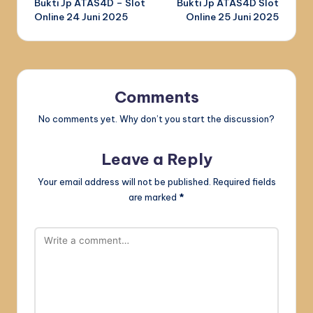
Bukti Jp ATAS4D – Slot
Bukti Jp ATAS4D Slot
navigation
Online 24 Juni 2025
Online 25 Juni 2025
Comments
No comments yet. Why don’t you start the discussion?
Leave a Reply
Your email address will not be published.
Required fields
are marked
*