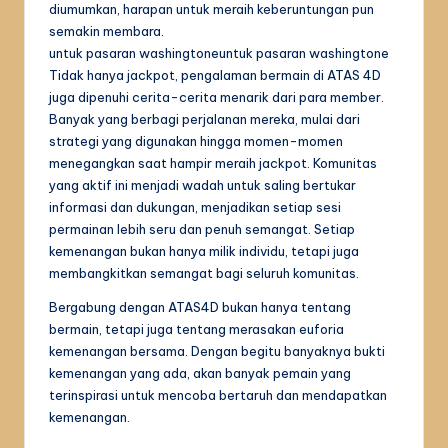
diumumkan, harapan untuk meraih keberuntungan pun
semakin membara.
untuk pasaran washingtoneuntuk pasaran washingtone
Tidak hanya jackpot, pengalaman bermain di ATAS 4D
juga dipenuhi cerita-cerita menarik dari para member.
Banyak yang berbagi perjalanan mereka, mulai dari
strategi yang digunakan hingga momen-momen
menegangkan saat hampir meraih jackpot. Komunitas
yang aktif ini menjadi wadah untuk saling bertukar
informasi dan dukungan, menjadikan setiap sesi
permainan lebih seru dan penuh semangat. Setiap
kemenangan bukan hanya milik individu, tetapi juga
membangkitkan semangat bagi seluruh komunitas.
Bergabung dengan ATAS4D bukan hanya tentang
bermain, tetapi juga tentang merasakan euforia
kemenangan bersama. Dengan begitu banyaknya bukti
kemenangan yang ada, akan banyak pemain yang
terinspirasi untuk mencoba bertaruh dan mendapatkan
kemenangan.