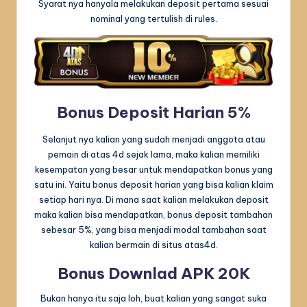
Syarat nya hanyala melakukan deposit pertama sesuai
nominal yang tertulish di rules.
Bonus Deposit Harian 5%
Selanjut nya kalian yang sudah menjadi anggota atau
pemain di atas 4d sejak lama, maka kalian memiliki
kesempatan yang besar untuk mendapatkan bonus yang
satu ini. Yaitu bonus deposit harian yang bisa kalian klaim
setiap hari nya. Di mana saat kalian melakukan deposit
maka kalian bisa mendapatkan, bonus deposit tambahan
sebesar 5%, yang bisa menjadi modal tambahan saat
kalian bermain di situs atas4d.
Bonus Downlad APK 20K
Bukan hanya itu saja loh, buat kalian yang sangat suka