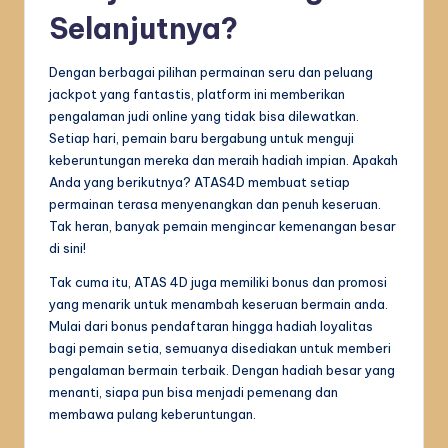
Selanjutnya?
Dengan berbagai pilihan permainan seru dan peluang
jackpot yang fantastis, platform ini memberikan
pengalaman judi online yang tidak bisa dilewatkan.
Setiap hari, pemain baru bergabung untuk menguji
keberuntungan mereka dan meraih hadiah impian. Apakah
Anda yang berikutnya? ATAS4D membuat setiap
permainan terasa menyenangkan dan penuh keseruan.
Tak heran, banyak pemain mengincar kemenangan besar
di sini!
Tak cuma itu, ATAS 4D juga memiliki bonus dan promosi
yang menarik untuk menambah keseruan bermain anda.
Mulai dari bonus pendaftaran hingga hadiah loyalitas
bagi pemain setia, semuanya disediakan untuk memberi
pengalaman bermain terbaik. Dengan hadiah besar yang
menanti, siapa pun bisa menjadi pemenang dan
membawa pulang keberuntungan.