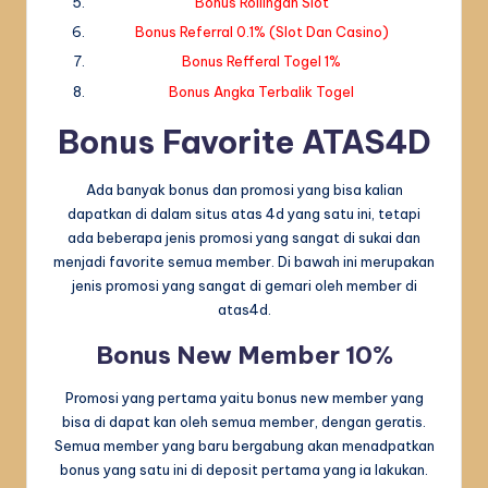
Bonus Rollingan Slot
Bonus Referral 0.1% (Slot Dan Casino)
Bonus Refferal Togel 1%
Bonus Angka Terbalik Togel
Bonus Favorite ATAS4D
Ada banyak bonus dan promosi yang bisa kalian
dapatkan di dalam situs atas 4d yang satu ini, tetapi
ada beberapa jenis promosi yang sangat di sukai dan
menjadi favorite semua member. Di bawah ini merupakan
jenis promosi yang sangat di gemari oleh member di
atas4d.
Bonus New Member 10%
Promosi yang pertama yaitu bonus new member yang
bisa di dapat kan oleh semua member, dengan geratis.
Semua member yang baru bergabung akan menadpatkan
bonus yang satu ini di deposit pertama yang ia lakukan.