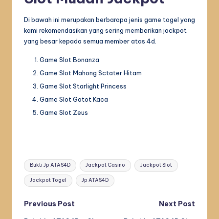
Di bawah ini merupakan berbarapa jenis game togel yang
kami rekomendasikan yang sering memberikan jackpot
yang besar kepada semua member atas 4d.
Game Slot Bonanza
Game Slot Mahong Sctater Hitam
Game Slot Starlight Princess
Game Slot Gatot Kaca
Game Slot Zeus
Tags:
Bukti Jp ATAS4D
Jackpot Casino
Jackpot Slot
Jackpot Togel
Jp ATAS4D
Post
Previous Post
Next Post