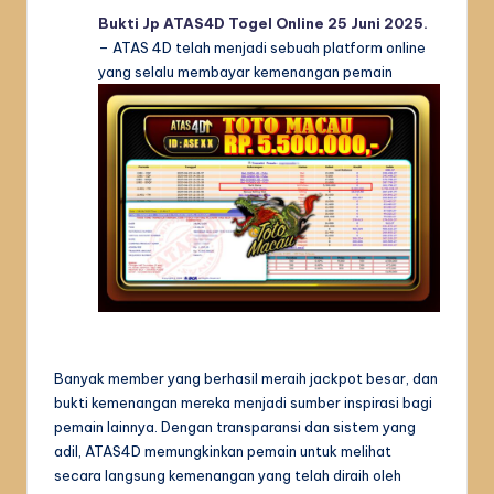
4
Bukti Jp ATAS4D Togel Online 25 Juni 2025.
– ATAS 4D telah menjadi sebuah platform online
D
yang selalu membayar kemenangan pemain
Banyak member yang berhasil meraih jackpot besar, dan
bukti kemenangan mereka menjadi sumber inspirasi bagi
pemain lainnya. Dengan transparansi dan sistem yang
adil, ATAS4D memungkinkan pemain untuk melihat
secara langsung kemenangan yang telah diraih oleh