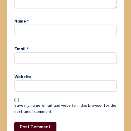
Name
*
Email
*
Website
Save my name, email, and website in this browser for the
next time I comment.