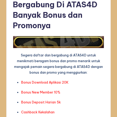
Bergabung Di ATAS4D
Banyak Bonus dan
Promonya
Segera daftar dan bergabung di ATAS4D untuk
menikmati beragam bonus dan promo menarik untuk
mengajak pemain segera bergabung di ATAS4D dengan
bonus dan promo yang menggiurkan:
Bonus Download Aplikasi 20K
Bonus New Member 10%
Bonus Deposit Harian 5k
Cashback Kekalahan