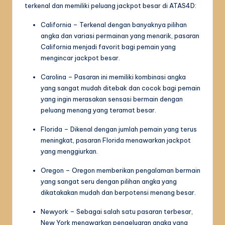
terkenal dan memiliki peluang jackpot besar di ATAS4D:
California – Terkenal dengan banyaknya pilihan
angka dan variasi permainan yang menarik, pasaran
California menjadi favorit bagi pemain yang
mengincar jackpot besar.
Carolina – Pasaran ini memiliki kombinasi angka
yang sangat mudah ditebak dan cocok bagi pemain
yang ingin merasakan sensasi bermain dengan
peluang menang yang teramat besar.
Florida – Dikenal dengan jumlah pemain yang terus
meningkat, pasaran Florida menawarkan jackpot
yang menggiurkan.
Oregon – Oregon memberikan pengalaman bermain
yang sangat seru dengan pilihan angka yang
dikatakakan mudah dan berpotensi menang besar.
Newyork – Sebagai salah satu pasaran terbesar,
New York menawarkan pengeluaran angka yang