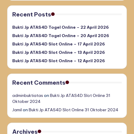
Recent Posts
Bukti Jp ATAS4D Togel Online – 22 April 2026
Bukti Jp ATAS4D Togel Online – 20 April 2026
Bukti Jp ATAS4D Slot Online – 17 April 2026
Bukti Jp ATAS4D Slot Online – 13 April 2026
Bukti Jp ATAS4D Slot Online – 12 April 2026
Recent Comments
adminbuktiatas
on
Bukti Jp ATAS4D Slot Online 31
Oktober 2024
Jamil
on
Bukti Jp ATAS4D Slot Online 31 Oktober 2024
Archives