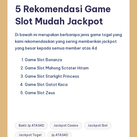
5 Rekomendasi Game
Slot Mudah Jackpot
Di bawah ini merupakan berbarapa jenis game togel yang
kami rekomendasikan yang sering memberikan jackpot
yang besar kepada semua member atas 4d.
Game Slot Bonanza
Game Slot Mahong Sctater Hitam
Game Slot Starlight Princess
Game Slot Gatot Kaca
Game Slot Zeus
Tags:
Bukti Jp ATAS4D
Jackpot Casino
Jackpot Slot
Jackpot Togel
Jp ATAS4D