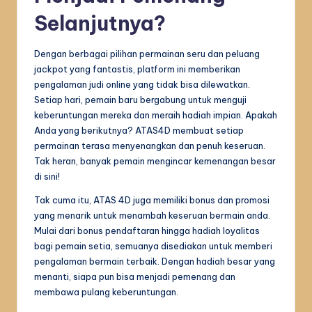
Selanjutnya?
Dengan berbagai pilihan permainan seru dan peluang
jackpot yang fantastis, platform ini memberikan
pengalaman judi online yang tidak bisa dilewatkan.
Setiap hari, pemain baru bergabung untuk menguji
keberuntungan mereka dan meraih hadiah impian. Apakah
Anda yang berikutnya? ATAS4D membuat setiap
permainan terasa menyenangkan dan penuh keseruan.
Tak heran, banyak pemain mengincar kemenangan besar
di sini!
Tak cuma itu, ATAS 4D juga memiliki bonus dan promosi
yang menarik untuk menambah keseruan bermain anda.
Mulai dari bonus pendaftaran hingga hadiah loyalitas
bagi pemain setia, semuanya disediakan untuk memberi
pengalaman bermain terbaik. Dengan hadiah besar yang
menanti, siapa pun bisa menjadi pemenang dan
membawa pulang keberuntungan.