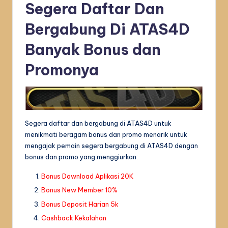
Segera Daftar Dan
Bergabung Di ATAS4D
Banyak Bonus dan
Promonya
Segera daftar dan bergabung di ATAS4D untuk
menikmati beragam bonus dan promo menarik untuk
mengajak pemain segera bergabung di ATAS4D dengan
bonus dan promo yang menggiurkan:
Bonus Download Aplikasi 20K
Bonus New Member 10%
Bonus Deposit Harian 5k
Cashback Kekalahan