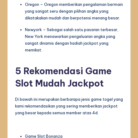
Oregon – Oregon memberikan pengalaman bermain
yang sangat seru dengan pilihan angka yang
dikatakakan mudah dan berpotensi menang besar.
Newyork – Sebagai salah satu pasaran terbesar,
New York menawarkan pengeluaran angka yang
sangat dinamis dengan hadiah jackpot yang
memikat.
5 Rekomendasi Game
Slot Mudah Jackpot
Di bawah ini merupakan berbarapa jenis game togel yang
kami rekomendasikan yang sering memberikan jackpot
yang besar kepada semua member atas 4d.
Game Slot Bonanza