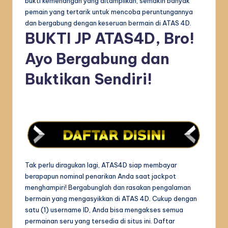
bukti kemenangan yang ditampilkan, semakin banyak
pemain yang tertarik untuk mencoba peruntungannya
dan bergabung dengan keseruan bermain di ATAS 4D.
BUKTI JP ATAS4D, Bro!
Ayo Bergabung dan
Buktikan Sendiri!
Tak perlu diragukan lagi, ATAS4D siap membayar
berapapun nominal penarikan Anda saat jackpot
menghampiri! Bergabunglah dan rasakan pengalaman
bermain yang mengasyikkan di ATAS 4D. Cukup dengan
satu (1) username ID, Anda bisa mengakses semua
permainan seru yang tersedia di situs ini. Daftar