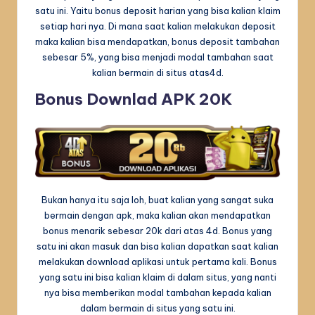
satu ini. Yaitu bonus deposit harian yang bisa kalian klaim
setiap hari nya. Di mana saat kalian melakukan deposit
maka kalian bisa mendapatkan, bonus deposit tambahan
sebesar 5%, yang bisa menjadi modal tambahan saat
kalian bermain di situs atas4d.
Bonus Downlad APK 20K
Bukan hanya itu saja loh, buat kalian yang sangat suka
bermain dengan apk, maka kalian akan mendapatkan
bonus menarik sebesar 20k dari atas 4d. Bonus yang
satu ini akan masuk dan bisa kalian dapatkan saat kalian
melakukan download aplikasi untuk pertama kali. Bonus
yang satu ini bisa kalian klaim di dalam situs, yang nanti
nya bisa memberikan modal tambahan kepada kalian
dalam bermain di situs yang satu ini.