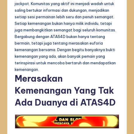
jackpot. Komunitas yang aktif ini menjadi wadah untuk
saling bertukar informasi dan dukungan, menjadikan
setiap sesi permainan lebih seru dan penuh semangat.
Setiap kemenangan bukan hanya milik individu, tetapi
juga membangkitkan semangat bagi seluruh komunitas.
Bergabung dengan ATAS4D bukan hanya tentang
bermain, tetapi juga tentang merasakan euforia
kemenangan bersama. Dengan begitu banyaknya bukti
kemenangan yang ada, akan banyak pemain yang
terinspirasi untuk mencoba bertaruh dan mendapatkan
kemenangan.
Merasakan
Kemenangan Yang Tak
Ada Duanya di ATAS4D