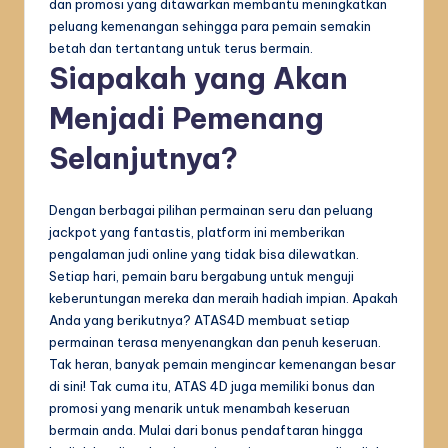
dan promosi yang ditawarkan membantu meningkatkan
peluang kemenangan sehingga para pemain semakin
betah dan tertantang untuk terus bermain.
Siapakah yang Akan
Menjadi Pemenang
Selanjutnya?
Dengan berbagai pilihan permainan seru dan peluang
jackpot yang fantastis, platform ini memberikan
pengalaman judi online yang tidak bisa dilewatkan.
Setiap hari, pemain baru bergabung untuk menguji
keberuntungan mereka dan meraih hadiah impian. Apakah
Anda yang berikutnya? ATAS4D membuat setiap
permainan terasa menyenangkan dan penuh keseruan.
Tak heran, banyak pemain mengincar kemenangan besar
di sini!
Tak cuma itu, ATAS 4D juga memiliki bonus dan
promosi yang menarik untuk menambah keseruan
bermain anda. Mulai dari bonus pendaftaran hingga