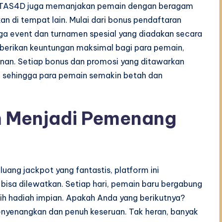
ATAS4D juga memanjakan pemain dengan beragam
n di tempat lain. Mulai dari bonus pendaftaran
gga event dan turnamen spesial yang diadakan secara
berikan keuntungan maksimal bagi para pemain,
nan. Setiap bonus dan promosi yang ditawarkan
sehingga para pemain semakin betah dan
n Menjadi Pemenang
uang jackpot yang fantastis, platform ini
bisa dilewatkan. Setiap hari, pemain baru bergabung
h hadiah impian. Apakah Anda yang berikutnya?
yenangkan dan penuh keseruan. Tak heran, banyak