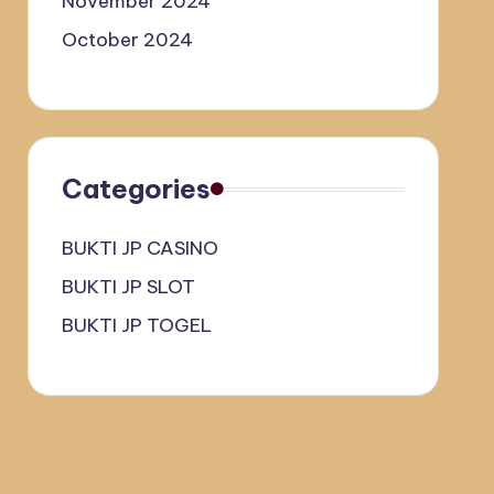
November 2024
October 2024
Categories
BUKTI JP CASINO
BUKTI JP SLOT
BUKTI JP TOGEL