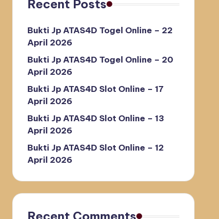
Recent Posts
Bukti Jp ATAS4D Togel Online – 22
April 2026
Bukti Jp ATAS4D Togel Online – 20
April 2026
Bukti Jp ATAS4D Slot Online – 17
April 2026
Bukti Jp ATAS4D Slot Online – 13
April 2026
Bukti Jp ATAS4D Slot Online – 12
April 2026
Recent Comments