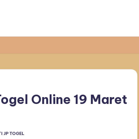
ogel Online 19 Maret
I JP TOGEL