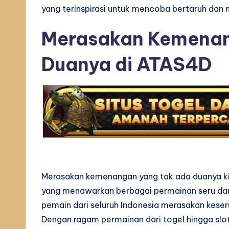
yang terinspirasi untuk mencoba bertaruh da
Merasakan Kemenan
Duanya di ATAS4D
Merasakan kemenangan yang tak ada duanya kini
yang menawarkan berbagai permainan seru dan 
pemain dari seluruh Indonesia merasakan kese
Dengan ragam permainan dari togel hingga sl