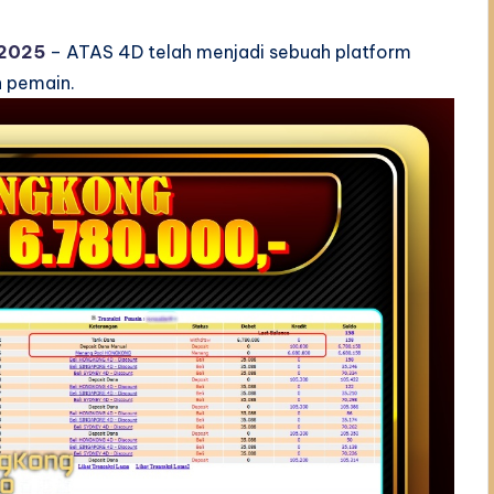
t 2025
– ATAS 4D telah menjadi sebuah platform
 pemain.