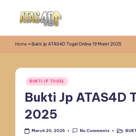
Skip
to
B
Situs
content
Pasti
U
Home
»
Bukti Jp ATAS4D Togel Online 19 Maret 2025
Bayar
K
Kemenangan
Member
T
Posted
I
BUKTI JP TOGEL
in
Bukti Jp ATAS4D T
J
P
2025
A
No Comments
March 20, 2025
BUKT
T
Posted