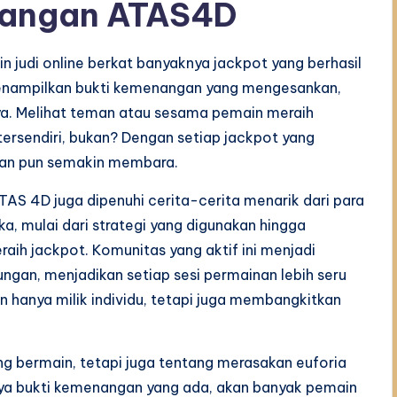
enangan ATAS4D
 judi online berkat banyaknya jackpot yang berhasil
i menampilkan bukti kemenangan yang mengesankan,
a. Melihat teman atau sesama pemain meraih
ersendiri, bukan? Dengan setiap jackpot yang
gan pun semakin membara.
AS 4D juga dipenuhi cerita-cerita menarik dari para
, mulai dari strategi yang digunakan hingga
 jackpot. Komunitas yang aktif ini menjadi
ungan, menjadikan setiap sesi permainan lebih seru
hanya milik individu, tetapi juga membangkitkan
 bermain, tetapi juga tentang merasakan euforia
a bukti kemenangan yang ada, akan banyak pemain