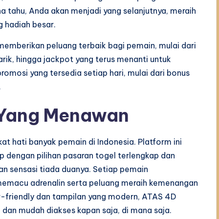
tahu, Anda akan menjadi yang selanjutnya, meraih
 hadiah besar.
memberikan peluang terbaik bagi pemain, mulai dari
rik, hingga jackpot yang terus menanti untuk
mosi yang tersedia setiap hari, mulai dari bonus
.
 Yang Menawan
 hati banyak pemain di Indonesia. Platform ini
dengan pilihan pasaran togel terlengkap dan
an sensasi tiada duanya. Setiap pemain
emacu adrenalin serta peluang meraih kemenangan
-friendly dan tampilan yang modern, ATAS 4D
an mudah diakses kapan saja, di mana saja.