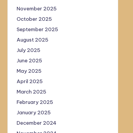
November 2025
October 2025
September 2025
August 2025
July 2025
June 2025
May 2025
April 2025
March 2025
February 2025
January 2025
December 2024