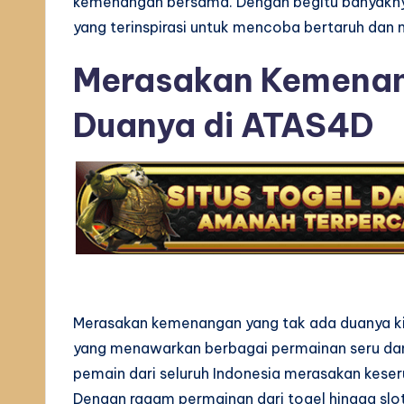
kemenangan bersama. Dengan begitu banyakny
yang terinspirasi untuk mencoba bertaruh da
Merasakan Kemenan
Duanya di ATAS4D
Merasakan kemenangan yang tak ada duanya kini
yang menawarkan berbagai permainan seru dan 
pemain dari seluruh Indonesia merasakan kese
Dengan ragam permainan dari togel hingga sl