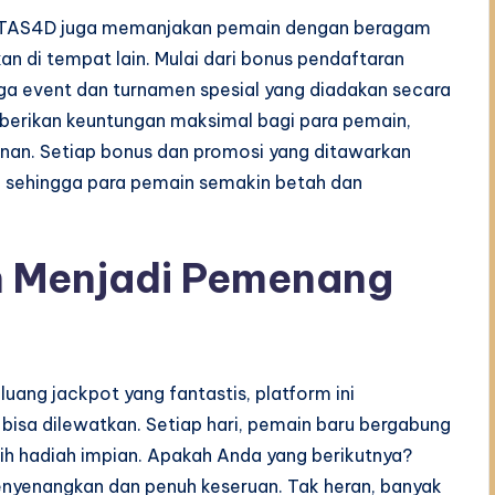
ATAS4D juga memanjakan pemain dengan beragam
n di tempat lain. Mulai dari bonus pendaftaran
gga event dan turnamen spesial yang diadakan secara
berikan keuntungan maksimal bagi para pemain,
nan. Setiap bonus dan promosi yang ditawarkan
sehingga para pemain semakin betah dan
n Menjadi Pemenang
uang jackpot yang fantastis, platform ini
bisa dilewatkan. Setiap hari, pemain baru bergabung
h hadiah impian. Apakah Anda yang berikutnya?
yenangkan dan penuh keseruan. Tak heran, banyak