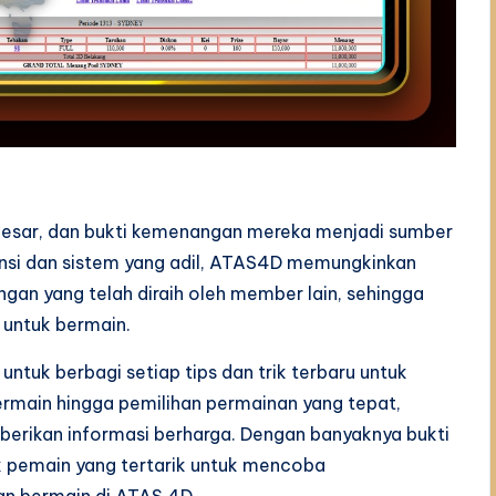
besar, dan bukti kemenangan mereka menjadi sumber
ransi dan sistem yang adil, ATAS4D memungkinkan
an yang telah diraih oleh member lain, sehingga
untuk bermain.
untuk berbagi setiap tips dan trik terbaru untuk
ermain hingga pemilihan permainan yang tepat,
erikan informasi berharga. Dengan banyaknya bukti
 pemain yang tertarik untuk mencoba