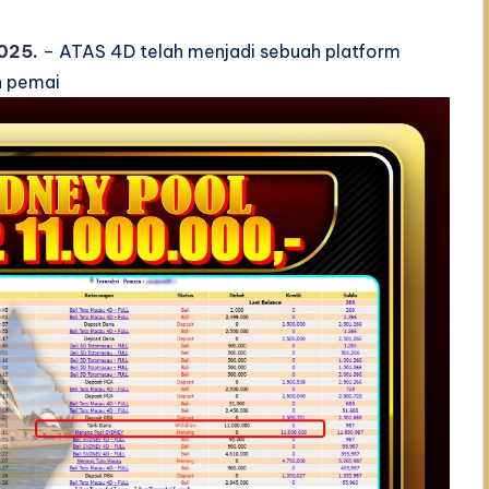
2025.
– ATAS 4D telah menjadi sebuah platform
n pemai