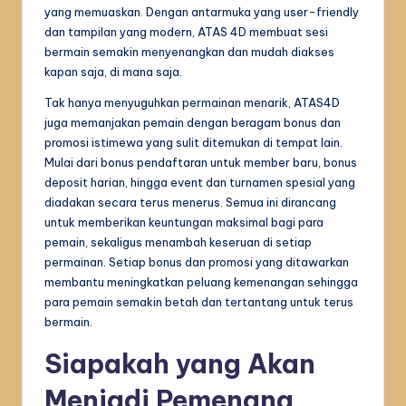
yang memuaskan. Dengan antarmuka yang user-friendly
dan tampilan yang modern, ATAS 4D membuat sesi
bermain semakin menyenangkan dan mudah diakses
kapan saja, di mana saja.
Tak hanya menyuguhkan permainan menarik, ATAS4D
juga memanjakan pemain dengan beragam bonus dan
promosi istimewa yang sulit ditemukan di tempat lain.
Mulai dari bonus pendaftaran untuk member baru, bonus
deposit harian, hingga event dan turnamen spesial yang
diadakan secara terus menerus. Semua ini dirancang
untuk memberikan keuntungan maksimal bagi para
pemain, sekaligus menambah keseruan di setiap
permainan. Setiap bonus dan promosi yang ditawarkan
membantu meningkatkan peluang kemenangan sehingga
para pemain semakin betah dan tertantang untuk terus
bermain.
Siapakah yang Akan
Menjadi Pemenang