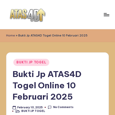
Skip
to
content
B
Situs
Pasti
U
Home
»
Bukti Jp ATAS4D Togel Online 10 Februari 2025
Bayar
K
Kemenangan
Member
T
I
Posted
BUKTI JP TOGEL
in
J
Bukti Jp ATAS4D
P
Togel Online 10
A
T
Februari 2025
A
No Comments
February 10, 2025
S
BUKTI JP TOGEL
Posted