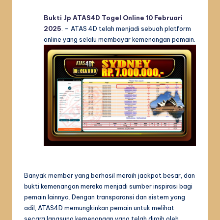
in
4
Bukti Jp ATAS4D Togel Online 10 Februari
D
2025
. – ATAS 4D telah menjadi sebuah platform
online yang selalu membayar kemenangan pemain.
Banyak member yang berhasil meraih jackpot besar, dan
bukti kemenangan mereka menjadi sumber inspirasi bagi
pemain lainnya. Dengan transparansi dan sistem yang
adil, ATAS4D memungkinkan pemain untuk melihat
secara langsung kemenangan yang telah diraih oleh