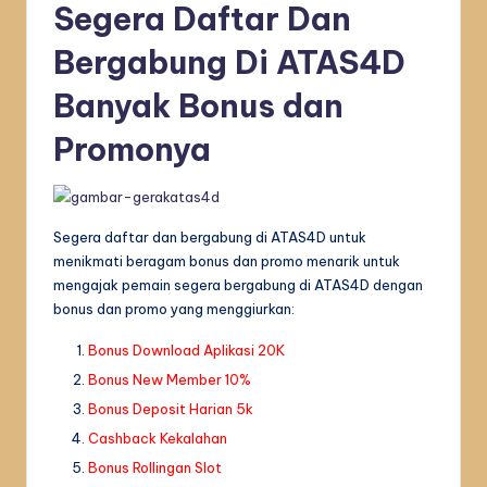
Segera Daftar Dan
Bergabung Di ATAS4D
Banyak Bonus dan
Promonya
Segera daftar dan bergabung di ATAS4D untuk
menikmati beragam bonus dan promo menarik untuk
mengajak pemain segera bergabung di ATAS4D dengan
bonus dan promo yang menggiurkan:
Bonus Download Aplikasi 20K
Bonus New Member 10%
Bonus Deposit Harian 5k
Cashback Kekalahan
Bonus Rollingan Slot