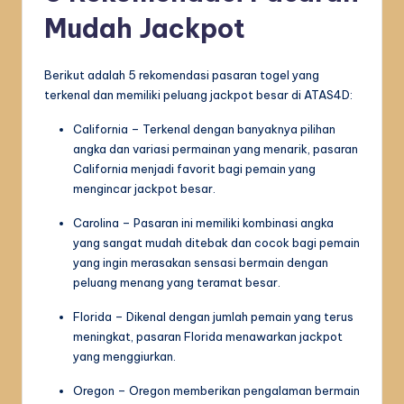
Mudah Jackpot
Berikut adalah 5 rekomendasi pasaran togel yang
terkenal dan memiliki peluang jackpot besar di ATAS4D:
California – Terkenal dengan banyaknya pilihan
angka dan variasi permainan yang menarik, pasaran
California menjadi favorit bagi pemain yang
mengincar jackpot besar.
Carolina – Pasaran ini memiliki kombinasi angka
yang sangat mudah ditebak dan cocok bagi pemain
yang ingin merasakan sensasi bermain dengan
peluang menang yang teramat besar.
Florida – Dikenal dengan jumlah pemain yang terus
meningkat, pasaran Florida menawarkan jackpot
yang menggiurkan.
Oregon – Oregon memberikan pengalaman bermain