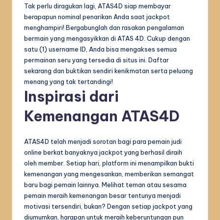
Tak perlu diragukan lagi, ATAS4D siap membayar
berapapun nominal penarikan Anda saat jackpot
menghampiri! Bergabunglah dan rasakan pengalaman
bermain yang mengasyikkan di ATAS 4D. Cukup dengan
satu (1) username ID, Anda bisa mengakses semua
permainan seru yang tersedia di situs ini. Daftar
sekarang dan buktikan sendiri kenikmatan serta peluang
menang yang tak tertandingi!
Inspirasi dari
Kemenangan ATAS4D
ATAS4D telah menjadi sorotan bagi para pemain judi
online berkat banyaknya jackpot yang berhasil diraih
oleh member. Setiap hari, platform ini menampilkan bukti
kemenangan yang mengesankan, memberikan semangat
baru bagi pemain lainnya. Melihat teman atau sesama
pemain meraih kemenangan besar tentunya menjadi
motivasi tersendiri, bukan? Dengan setiap jackpot yang
diumumkan, harapan untuk meraih keberuntungan pun