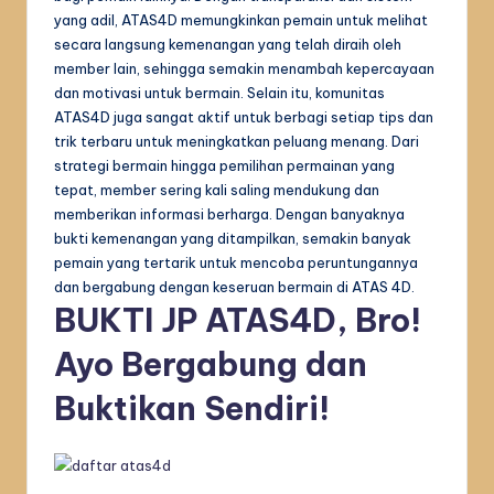
yang adil, ATAS4D memungkinkan pemain untuk melihat
secara langsung kemenangan yang telah diraih oleh
member lain, sehingga semakin menambah kepercayaan
dan motivasi untuk bermain.
Selain itu, komunitas
ATAS4D juga sangat aktif untuk berbagi setiap tips dan
trik terbaru untuk meningkatkan peluang menang. Dari
strategi bermain hingga pemilihan permainan yang
tepat, member sering kali saling mendukung dan
memberikan informasi berharga. Dengan banyaknya
bukti kemenangan yang ditampilkan, semakin banyak
pemain yang tertarik untuk mencoba peruntungannya
dan bergabung dengan keseruan bermain di ATAS 4D.
BUKTI JP ATAS4D, Bro!
Ayo Bergabung dan
Buktikan Sendiri!