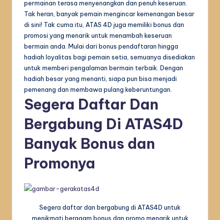
permainan terasa menyenangkan dan penuh keseruan.
Tak heran, banyak pemain mengincar kemenangan besar
di sini!
Tak cuma itu, ATAS 4D juga memiliki bonus dan
promosi yang menarik untuk menambah keseruan
bermain anda. Mulai dari bonus pendaftaran hingga
hadiah loyalitas bagi pemain setia, semuanya disediakan
untuk memberi pengalaman bermain terbaik. Dengan
hadiah besar yang menanti, siapa pun bisa menjadi
pemenang dan membawa pulang keberuntungan.
Segera Daftar Dan
Bergabung Di ATAS4D
Banyak Bonus dan
Promonya
Segera daftar dan bergabung di ATAS4D untuk
menikmati beragam bonus dan promo menarik untuk