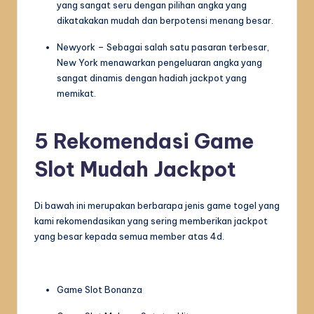
yang sangat seru dengan pilihan angka yang
dikatakakan mudah dan berpotensi menang besar.
Newyork – Sebagai salah satu pasaran terbesar,
New York menawarkan pengeluaran angka yang
sangat dinamis dengan hadiah jackpot yang
memikat.
5 Rekomendasi Game
Slot Mudah Jackpot
Di bawah ini merupakan berbarapa jenis game togel yang
kami rekomendasikan yang sering memberikan jackpot
yang besar kepada semua member atas 4d.
Game Slot Bonanza