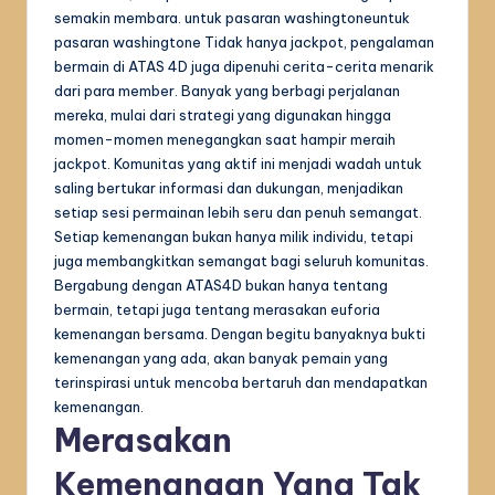
semakin membara. untuk pasaran washingtoneuntuk
pasaran washingtone Tidak hanya jackpot, pengalaman
bermain di ATAS 4D juga dipenuhi cerita-cerita menarik
dari para member. Banyak yang berbagi perjalanan
mereka, mulai dari strategi yang digunakan hingga
momen-momen menegangkan saat hampir meraih
jackpot. Komunitas yang aktif ini menjadi wadah untuk
saling bertukar informasi dan dukungan, menjadikan
setiap sesi permainan lebih seru dan penuh semangat.
Setiap kemenangan bukan hanya milik individu, tetapi
juga membangkitkan semangat bagi seluruh komunitas.
Bergabung dengan ATAS4D bukan hanya tentang
bermain, tetapi juga tentang merasakan euforia
kemenangan bersama. Dengan begitu banyaknya bukti
kemenangan yang ada, akan banyak pemain yang
terinspirasi untuk mencoba bertaruh dan mendapatkan
kemenangan.
Merasakan
Kemenangan Yang Tak