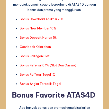
mengajak pemain segera bergabung di ATAS4D dengan
bonus dan promo yang menggiurkan:
Bonus Download Aplikasi 20K
Bonus New Member 10%
Bonus Deposit Harian 5k
Cashback Kekalahan
Bonus Rollingan Slot
Bonus Referral 0.1% (Slot Dan Casino)
Bonus Refferal Togel 1%
Bonus Angka Terbalik Togel
Bonus Favorite ATAS4D
Ada banyak bonus dan promosi yang bisa kalian