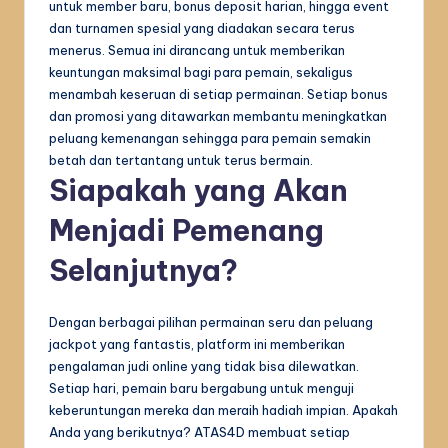
untuk member baru, bonus deposit harian, hingga event
dan turnamen spesial yang diadakan secara terus
menerus. Semua ini dirancang untuk memberikan
keuntungan maksimal bagi para pemain, sekaligus
menambah keseruan di setiap permainan. Setiap bonus
dan promosi yang ditawarkan membantu meningkatkan
peluang kemenangan sehingga para pemain semakin
betah dan tertantang untuk terus bermain.
Siapakah yang Akan
Menjadi Pemenang
Selanjutnya?
Dengan berbagai pilihan permainan seru dan peluang
jackpot yang fantastis, platform ini memberikan
pengalaman judi online yang tidak bisa dilewatkan.
Setiap hari, pemain baru bergabung untuk menguji
keberuntungan mereka dan meraih hadiah impian. Apakah
Anda yang berikutnya? ATAS4D membuat setiap