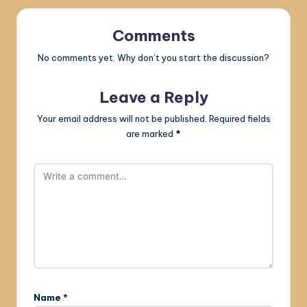
Comments
No comments yet. Why don’t you start the discussion?
Leave a Reply
Your email address will not be published.
Required fields
are marked
*
Name
*