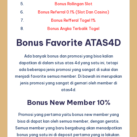
Bonus Rollingan Slot
Bonus Referral 0.1% (Slot Dan Casino)
Bonus Refferal Togel 1%
Bonus Angka Terbalik Togel
Bonus Favorite ATAS4D
Ada banyak bonus dan promosi yang bisa kalian
dapatkan di dalam situs atas 4d yang satu ini, tetapi
ada beberapa jenis promosi yang sangat di sukai dan
menjadi favorite semua member. Di bawah ini merupakan
jenis promosi yang sangat di gemari oleh member di
atas4d.
Bonus New Member 10%
Promosi yang pertama yaitu bonus new member yang
bisa di dapat kan oleh semua member, dengan geratis.
Semua member yang baru bergabung akan menadpatkan
bonus yang satu ini di deposit pertama yang ia lakukan.