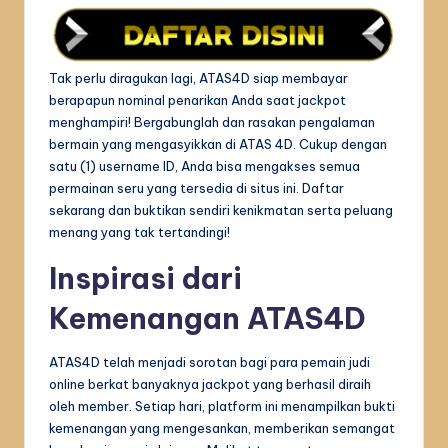
Tak perlu diragukan lagi, ATAS4D siap membayar
berapapun nominal penarikan Anda saat jackpot
menghampiri! Bergabunglah dan rasakan pengalaman
bermain yang mengasyikkan di ATAS 4D. Cukup dengan
satu (1) username ID, Anda bisa mengakses semua
permainan seru yang tersedia di situs ini. Daftar
sekarang dan buktikan sendiri kenikmatan serta peluang
menang yang tak tertandingi!
Inspirasi dari
Kemenangan ATAS4D
ATAS4D telah menjadi sorotan bagi para pemain judi
online berkat banyaknya jackpot yang berhasil diraih
oleh member. Setiap hari, platform ini menampilkan bukti
kemenangan yang mengesankan, memberikan semangat