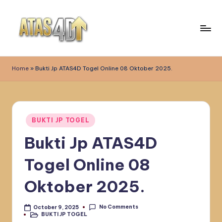
Skip
to
content
B
Situs
Pasti
U
Home
»
Bukti Jp ATAS4D Togel Online 08 Oktober 2025.
Bayar
K
Kemenangan
Member
T
I
Posted
BUKTI JP TOGEL
in
J
Bukti Jp ATAS4D
P
Togel Online 08
A
T
Oktober 2025.
A
No Comments
October 9, 2025
S
BUKTI JP TOGEL
Posted