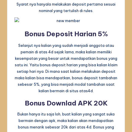
Syarat nya hanyala melakukan deposit pertama sesuai
nominal yang tertulish di rules.
Bonus Deposit Harian 5%
Selanjut nya kalian yang sudah menjadi anggota atau
pemain di atas 4d sejak lama, maka kalian memiliki
kesempatan yang besar untuk mendapatkan bonus yang
satu ini. Yaitu bonus deposit harian yang bisa kalian klaim
setiap hari nya. Di mana saat kalian melakukan deposit
maka kalian bisa mendapatkan, bonus deposit tambahan
sebesar 5%, yang bisa menjadi modal tambahan saat
kalian bermain di situs atas4d.
Bonus Downlad APK 20K
Bukan hanya itu saja loh, buat kalian yang sangat suka
bermain dengan apk, maka kalian akan mendapatkan
bonus menarik sebesar 20k dari atas 4d. Bonus yang