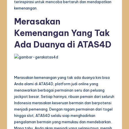
terinspirasi untuk mencoba bertaruh dan mendapatkan
kemenangan.
Merasakan
Kemenangan Yang Tak
Ada Duanya di ATAS4D
Merasakan kemenangan yang tak ada duanya kini bisa
Anda alami di ATAS4D, platform judi online yang
menawarkan berbagai permainan seru dan peluang
jackpot besar. Setiap harinya, ribuan pemain dari seluruh
Indonesia merasakan keseruan bermain dan berpotensi
menjadi pemenang. Dengan ragam permainan dari togel
hingga slot, ATAS4D selalu siap menghadirkan
pengalaman bermain yang memukau dan mendebarkan.
Mana tahu, Anda akan menjadi yang selanjutnya, meraih