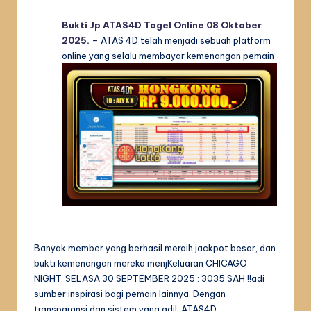
in
4
Bukti Jp ATAS4D Togel Online 08 Oktober
D
2025.
– ATAS 4D telah menjadi sebuah platform
online yang selalu membayar kemenangan pemain
Banyak member yang berhasil meraih jackpot besar, dan
bukti kemenangan mereka menjKeluaran CHICAGO
NIGHT, SELASA 30 SEPTEMBER 2025 : 3035 SAH !!adi
sumber inspirasi bagi pemain lainnya. Dengan
transparansi dan sistem yang adil, ATAS4D