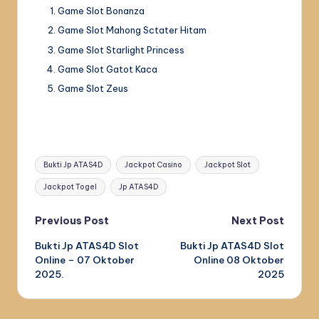
Game Slot Bonanza
Game Slot Mahong Sctater Hitam
Game Slot Starlight Princess
Game Slot Gatot Kaca
Game Slot Zeus
Tags:
Bukti Jp ATAS4D
Jackpot Casino
Jackpot Slot
Jackpot Togel
Jp ATAS4D
Post
Previous Post
Next Post
Bukti Jp ATAS4D Slot
Bukti Jp ATAS4D Slot
navigation
Online – 07 Oktober
Online 08 Oktober
2025.
2025