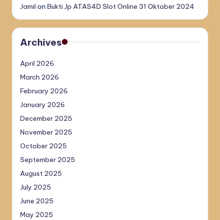
Jamil
on
Bukti Jp ATAS4D Slot Online 31 Oktober 2024
Archives
April 2026
March 2026
February 2026
January 2026
December 2025
November 2025
October 2025
September 2025
August 2025
July 2025
June 2025
May 2025