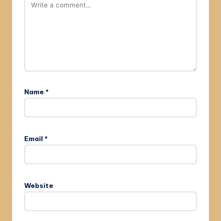
Name
*
Email
*
Website