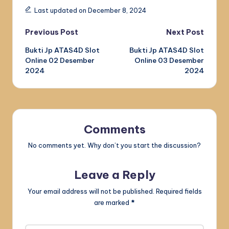
Last updated on December 8, 2024
Post
Previous Post
Next Post
Bukti Jp ATAS4D Slot
Bukti Jp ATAS4D Slot
navigation
Online 02 Desember
Online 03 Desember
2024
2024
Comments
No comments yet. Why don’t you start the discussion?
Leave a Reply
Your email address will not be published.
Required fields
are marked
*