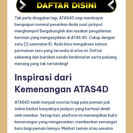
Tak perlu diragukan lagi, ATAS4D siap membayar
berapapun nominal penarikan Anda saat jackpot
menghampiri! Bergabunglah dan rasakan pengalaman
bermain yang mengasyikkan di ATAS 4D. Cukup dengan
satu (1) username ID, Anda bisa mengakses semua
permainan seru yang tersedia di situs ini. Daftar
sekarang dan buktikan sendiri kenikmatan serta peluang
menang yang tak tertandingi!
Inspirasi dari
Kemenangan ATAS4D
ATAS4D telah menjadi sorotan bagi para pemain judi
online berkat banyaknya jackpot yang berhasil diraih
oleh member. Setiap hari, platform ini menampilkan bukti
kemenangan yang mengesankan, memberikan semangat
baru bagi pemain lainnya. Melihat teman atau sesama