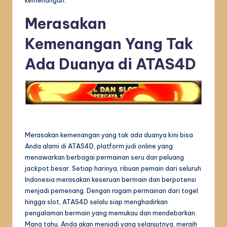
kemenangan.
Merasakan
Kemenangan Yang Tak
Ada Duanya di ATAS4D
Merasakan kemenangan yang tak ada duanya kini bisa
Anda alami di ATAS4D, platform judi online yang
menawarkan berbagai permainan seru dan peluang
jackpot besar. Setiap harinya, ribuan pemain dari seluruh
Indonesia merasakan keseruan bermain dan berpotensi
menjadi pemenang. Dengan ragam permainan dari togel
hingga slot, ATAS4D selalu siap menghadirkan
pengalaman bermain yang memukau dan mendebarkan.
Mana tahu, Anda akan menjadi yang selanjutnya, meraih