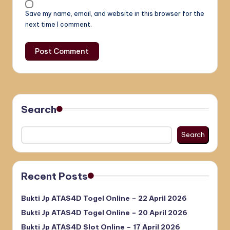
Save my name, email, and website in this browser for the
next time I comment.
Search
Search
Recent Posts
Bukti Jp ATAS4D Togel Online – 22 April 2026
Bukti Jp ATAS4D Togel Online – 20 April 2026
Bukti Jp ATAS4D Slot Online – 17 April 2026