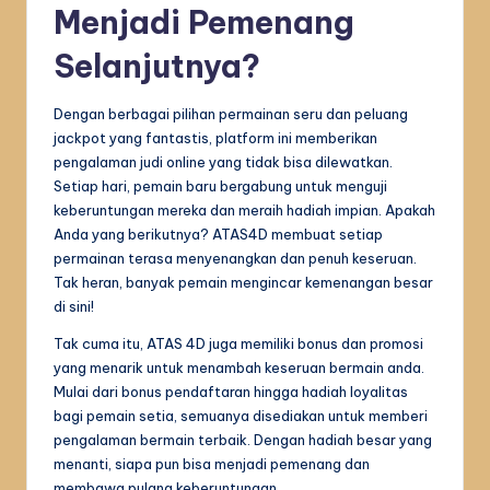
Menjadi Pemenang
Selanjutnya?
Dengan berbagai pilihan permainan seru dan peluang
jackpot yang fantastis, platform ini memberikan
pengalaman judi online yang tidak bisa dilewatkan.
Setiap hari, pemain baru bergabung untuk menguji
keberuntungan mereka dan meraih hadiah impian. Apakah
Anda yang berikutnya? ATAS4D membuat setiap
permainan terasa menyenangkan dan penuh keseruan.
Tak heran, banyak pemain mengincar kemenangan besar
di sini!
Tak cuma itu, ATAS 4D juga memiliki bonus dan promosi
yang menarik untuk menambah keseruan bermain anda.
Mulai dari bonus pendaftaran hingga hadiah loyalitas
bagi pemain setia, semuanya disediakan untuk memberi
pengalaman bermain terbaik. Dengan hadiah besar yang
menanti, siapa pun bisa menjadi pemenang dan
membawa pulang keberuntungan.