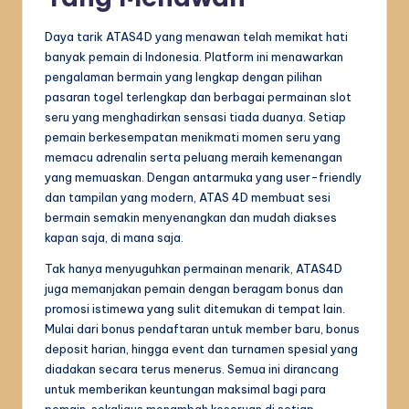
Daya tarik ATAS4D yang menawan telah memikat hati
banyak pemain di Indonesia. Platform ini menawarkan
pengalaman bermain yang lengkap dengan pilihan
pasaran togel terlengkap dan berbagai permainan slot
seru yang menghadirkan sensasi tiada duanya. Setiap
pemain berkesempatan menikmati momen seru yang
memacu adrenalin serta peluang meraih kemenangan
yang memuaskan. Dengan antarmuka yang user-friendly
dan tampilan yang modern, ATAS 4D membuat sesi
bermain semakin menyenangkan dan mudah diakses
kapan saja, di mana saja.
Tak hanya menyuguhkan permainan menarik, ATAS4D
juga memanjakan pemain dengan beragam bonus dan
promosi istimewa yang sulit ditemukan di tempat lain.
Mulai dari bonus pendaftaran untuk member baru, bonus
deposit harian, hingga event dan turnamen spesial yang
diadakan secara terus menerus. Semua ini dirancang
untuk memberikan keuntungan maksimal bagi para
pemain, sekaligus menambah keseruan di setiap