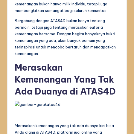
kemenangan bukan hanya milik individu, tetapi juga
membangkitkan semangat bagi seluruh komunitas.
Bergabung dengan ATAS4D bukan hanya tentang
bermain, tetapi juga tentang merasakan euforia
kemenangan bersama. Dengan begitu banyaknya bukti
kemenangan yang ada, akan banyak pemain yang
terinspirasi untuk mencoba bertaruh dan mendapatkan
kemenangan.
Merasakan
Kemenangan Yang Tak
Ada Duanya di ATAS4D
Merasakan kemenangan yang tak ada duanya kini bisa
Anda alami di ATAS4D, platform judi online yang