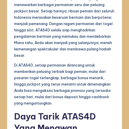
menawarkan berbagai permainan seru dan peluang
jackpot besar. Setiap harinya, ribuan pemain dari seluruh
Indonesia merasakan keseruan bermain dan berpotensi
menjadi pemenang. Dengan ragam permainan dari togel
hingga slot, ATAS4D selalu siap menghadirkan
pengalaman bermain yang memukau dan mendebarkan.
Mana tahu, Anda akan menjadi yang selanjutnya, meraih
kemenangan spektakuler dan membawa pulang hadiah
besar.
Di ATAS4D, setiap permainan dirancang untuk
memberikan peluang terbaik bagi pemain, mulai dari
pasaran togel terlengkap, berbagai bonus menarik,
hingga jackpot yang terus menanti untuk dimenangkan.
Anda bisa mengakses berbagai promosi yang tersedia
setiap hari, mulai dari bonus deposit hingga cashback
yang menguntungkan.
Daya Tarik ATAS4D
Yang Menawan