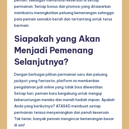
permainan. Setiap bonus dan promosi yang ditawarkan
membantu meningkatkan peluang kemenangan sehingga
para pemain semakin betah dan tertantang untuk terus
bermain.
Siapakah yang Akan
Menjadi Pemenang
Selanjutnya?
Dengan berbagai pilihan permainan seru dan peluang
jackpot yang fantastis, platform ini memberikan
pengalaman judi online yang tidak bisa dilewatkan.
Setiap hari, pemain baru bergabung untuk menguji
keberuntungan mereka dan meraih hadiah impian. Apakah
Anda yang berikutnya? ATAS4D membuat setiap
permainan terasa menyenangkan dan penuh keseruan.
Tak heran, banyak pemain mengincar kemenangan besar
di sini!