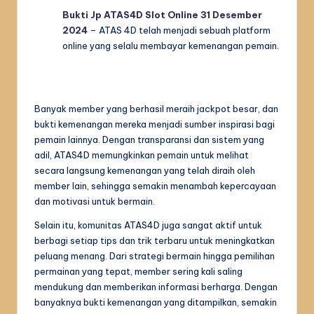
4
Bukti Jp ATAS4D Slot Online 31 Desember
2024
– ATAS 4D telah menjadi sebuah platform
D
online yang selalu membayar kemenangan pemain.
Banyak member yang berhasil meraih jackpot besar, dan
bukti kemenangan mereka menjadi sumber inspirasi bagi
pemain lainnya. Dengan transparansi dan sistem yang
adil, ATAS4D memungkinkan pemain untuk melihat
secara langsung kemenangan yang telah diraih oleh
member lain, sehingga semakin menambah kepercayaan
dan motivasi untuk bermain.
Selain itu, komunitas ATAS4D juga sangat aktif untuk
berbagi setiap tips dan trik terbaru untuk meningkatkan
peluang menang. Dari strategi bermain hingga pemilihan
permainan yang tepat, member sering kali saling
mendukung dan memberikan informasi berharga. Dengan
banyaknya bukti kemenangan yang ditampilkan, semakin