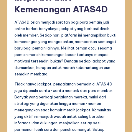
Kemenangan ATAS4D
ATAS4D telah menjadi sorotan bagi para pemain judi
online berkat banyaknya jackpot yang berhasil diraih
oleh member. Setiap hari, platform ini menampilkan bukti
kemenangan yang mengesankan, memberikan semangat
baru bagi pemain lainnya. Melihat teman atau sesama
pemain meraih kemenangan besar tentunya menjadi
motivasi tersendiri, bukan? Dengan setiap jackpot yang
diumumkan, harapan untuk meraih keberuntungan pun
semakin membara.
Tidak hanya jackpot, pengalaman bermain di ATAS 4D
juga dipenuhi cerita-cerita menarik dari para member.
Banyak yang berbagi perjalanan mereka, mulai dari
strategi yang digunakan hingga momen-momen
menegangkan saat hampir meraih jackpot. Komunitas
yang aktif ini menjadi wadah untuk saling bertukar
informasi dan dukungan, menjadikan setiap sesi
permainan lebih seru dan penuh semangat. Setiap