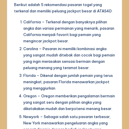
Berikut adalah 5 rekomendasi pasaran togel yang
terkenal dan memiliki peluang jackpot besar di ATAS4D:
California – Terkenal dengan banyaknya pilihan
angka dan variasi permainan yang menarik, pasaran
California menjadi favorit bagi pemain yang
mengincar jackpot besar.
Carolina – Pasaran ini memiliki kombinasi angka
yang sangat mudah ditebak dan cocok bagi pemain
yang ingin merasakan sensasi bermain dengan
peluang menang yang teramat besar.
Florida – Dikenal dengan jumlah pemain yang terus
meningkat, pasaran Florida menawarkan jackpot
yang menggiurkan.
Oregon – Oregon memberikan pengalaman bermain
yang sangat seru dengan pilihan angka yang
dikatakakan mudah dan berpotensi menang besar.
Newyork – Sebagai salah satu pasaran terbesar,
New York menawarkan pengeluaran angka yang