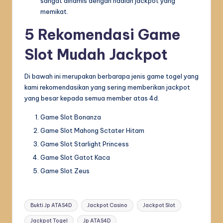
sangat dinamis dengan hadiah jackpot yang
memikat.
5 Rekomendasi Game
Slot Mudah Jackpot
Di bawah ini merupakan berbarapa jenis game togel yang
kami rekomendasikan yang sering memberikan jackpot
yang besar kepada semua member atas 4d.
Game Slot Bonanza
Game Slot Mahong Sctater Hitam
Game Slot Starlight Princess
Game Slot Gatot Kaca
Game Slot Zeus
Tags:
Bukti Jp ATAS4D
Jackpot Casino
Jackpot Slot
Jackpot Togel
Jp ATAS4D