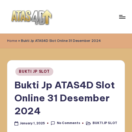
Skip
to
content
B
Situs
Pasti
U
Home
»
Bukti Jp ATAS4D Slot Online 31 Desember 2024
Bayar
K
Kemenangan
Member
T
I
Posted
BUKTI JP SLOT
in
J
Bukti Jp ATAS4D Slot
P
Online 31 Desember
A
T
2024
A
No Comments
BUKTI JP SLOT
January 1, 2025
Posted
S
in