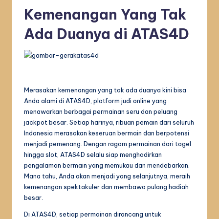
Kemenangan Yang Tak
Ada Duanya di ATAS4D
Merasakan kemenangan yang tak ada duanya kini bisa
Anda alami di ATAS4D, platform judi online yang
menawarkan berbagai permainan seru dan peluang
jackpot besar. Setiap harinya, ribuan pemain dari seluruh
Indonesia merasakan keseruan bermain dan berpotensi
menjadi pemenang. Dengan ragam permainan dari togel
hingga slot, ATAS4D selalu siap menghadirkan
pengalaman bermain yang memukau dan mendebarkan.
Mana tahu, Anda akan menjadi yang selanjutnya, meraih
kemenangan spektakuler dan membawa pulang hadiah
besar.
Di ATAS4D, setiap permainan dirancang untuk