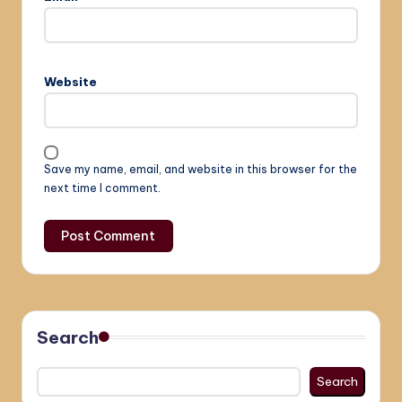
Website
Save my name, email, and website in this browser for the
next time I comment.
Search
Search