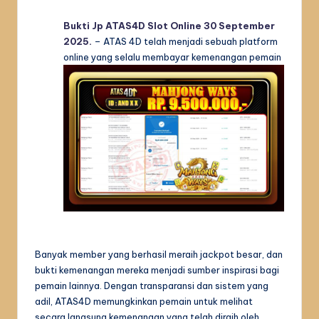
in
4
Bukti Jp ATAS4D Slot Online 30 September
D
2025.
– ATAS 4D telah menjadi sebuah platform
online yang selalu membayar kemenangan pemain
Banyak member yang berhasil meraih jackpot besar, dan
bukti kemenangan mereka menjadi sumber inspirasi bagi
pemain lainnya. Dengan transparansi dan sistem yang
adil, ATAS4D memungkinkan pemain untuk melihat
secara langsung kemenangan yang telah diraih oleh