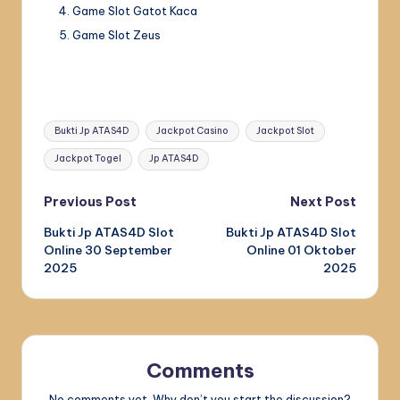
Game Slot Gatot Kaca
Game Slot Zeus
Tags:
Bukti Jp ATAS4D
Jackpot Casino
Jackpot Slot
Jackpot Togel
Jp ATAS4D
Post
Previous Post
Next Post
Bukti Jp ATAS4D Slot
Bukti Jp ATAS4D Slot
navigation
Online 30 September
Online 01 Oktober
2025
2025
Comments
No comments yet. Why don’t you start the discussion?