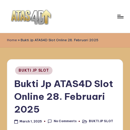
Skip
to
content
B
Situs
Pasti
U
Home
»
Bukti Jp ATAS4D Slot Online 28. Februari 2025
Bayar
K
Kemenangan
Member
T
I
Posted
BUKTI JP SLOT
in
J
Bukti Jp ATAS4D Slot
P
Online 28. Februari
A
T
2025
A
No Comments
BUKTI JP SLOT
March 1, 2025
Posted
S
in