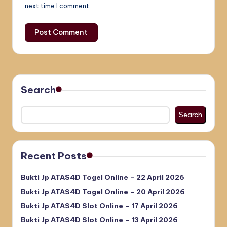
next time I comment.
Search
Search
Recent Posts
Bukti Jp ATAS4D Togel Online – 22 April 2026
Bukti Jp ATAS4D Togel Online – 20 April 2026
Bukti Jp ATAS4D Slot Online – 17 April 2026
Bukti Jp ATAS4D Slot Online – 13 April 2026