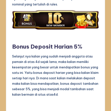
nominal yang tertulish di rules.
Bonus Deposit Harian 5%
Selanjut nya kalian yang sudah menjadi anggota atau
pemain di atas 4d sejak lama, maka kalian memiliki
kesempatan yang besar untuk mendapatkan bonus yang
satu ini. Yaitu bonus deposit harian yang bisa kalian klaim
setiap hari nya. Di mana saat kalian melakukan deposit
maka kalian bisa mendapatkan, bonus deposit tambahan
sebesar 5%, yang bisa menjadi modal tambahan saat
kalian bermain di situs atas4d.