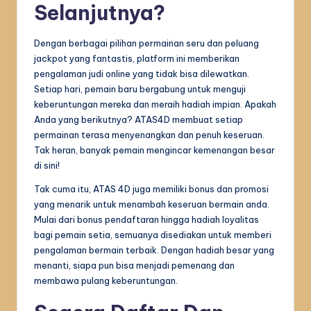
Selanjutnya?
Dengan berbagai pilihan permainan seru dan peluang
jackpot yang fantastis, platform ini memberikan
pengalaman judi online yang tidak bisa dilewatkan.
Setiap hari, pemain baru bergabung untuk menguji
keberuntungan mereka dan meraih hadiah impian. Apakah
Anda yang berikutnya? ATAS4D membuat setiap
permainan terasa menyenangkan dan penuh keseruan.
Tak heran, banyak pemain mengincar kemenangan besar
di sini!
Tak cuma itu, ATAS 4D juga memiliki bonus dan promosi
yang menarik untuk menambah keseruan bermain anda.
Mulai dari bonus pendaftaran hingga hadiah loyalitas
bagi pemain setia, semuanya disediakan untuk memberi
pengalaman bermain terbaik. Dengan hadiah besar yang
menanti, siapa pun bisa menjadi pemenang dan
membawa pulang keberuntungan.