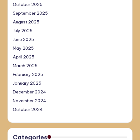
October 2025
September 2025
August 2025
July 2025
June 2025
May 2025
April 2025
March 2025
February 2025
January 2025
December 2024
November 2024
October 2024
Categories