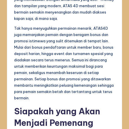
dan tampilan yang modern, ATAS 4D membuat sesi
bermain semakin menyenangkan dan mudah diakses
kapan saja, di mana saja.
Tak hanya menyuguhkan permainan menarik, ATAS4D
juga memanjakan pemain dengan beragam bonus dan
promosi istimewa yang sulit ditemukan di tempat lain.
Mulai dari bonus pendaftaran untuk member baru, bonus
deposit harian, hingga event dan turnamen spesial yang
diadakan secara terus menerus. Semua ini dirancang
untuk memberikan keuntungan maksimal bagi para
pemain, sekaligus menambah keseruan di setiap
permainan. Setiap bonus dan promosi yang ditawarkan
membantu meningkatkan peluang kemenangan sehingga
para pemain semakin betah dan tertantang untuk terus
bermain.
Siapakah yang Akan
Menjadi Pemenang