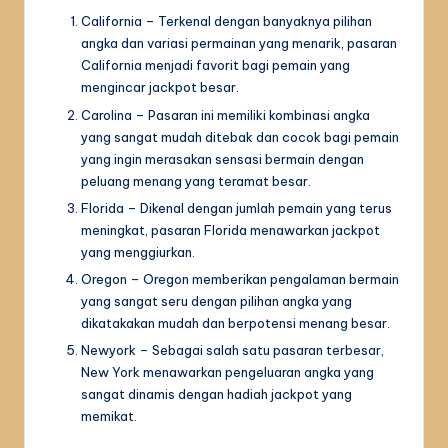
California – Terkenal dengan banyaknya pilihan
angka dan variasi permainan yang menarik, pasaran
California menjadi favorit bagi pemain yang
mengincar jackpot besar.
Carolina – Pasaran ini memiliki kombinasi angka
yang sangat mudah ditebak dan cocok bagi pemain
yang ingin merasakan sensasi bermain dengan
peluang menang yang teramat besar.
Florida – Dikenal dengan jumlah pemain yang terus
meningkat, pasaran Florida menawarkan jackpot
yang menggiurkan.
Oregon – Oregon memberikan pengalaman bermain
yang sangat seru dengan pilihan angka yang
dikatakakan mudah dan berpotensi menang besar.
Newyork – Sebagai salah satu pasaran terbesar,
New York menawarkan pengeluaran angka yang
sangat dinamis dengan hadiah jackpot yang
memikat.