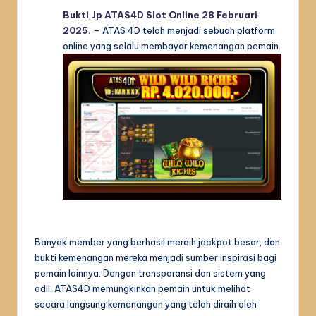
4
Bukti Jp ATAS4D Slot Online 28 Februari
2025.
– ATAS 4D telah menjadi sebuah platform
D
online yang selalu membayar kemenangan pemain.
Banyak member yang berhasil meraih jackpot besar, dan
bukti kemenangan mereka menjadi sumber inspirasi bagi
pemain lainnya. Dengan transparansi dan sistem yang
adil, ATAS4D memungkinkan pemain untuk melihat
secara langsung kemenangan yang telah diraih oleh