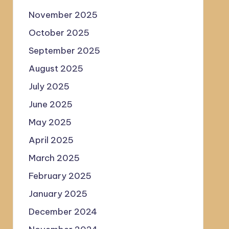
November 2025
October 2025
September 2025
August 2025
July 2025
June 2025
May 2025
April 2025
March 2025
February 2025
January 2025
December 2024