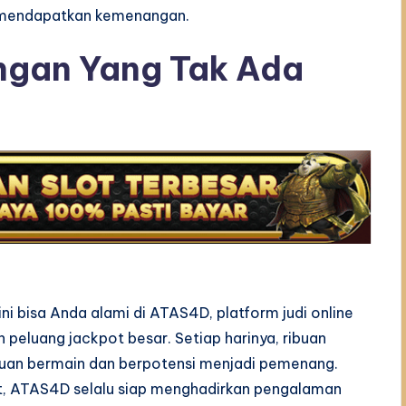
n mendapatkan kemenangan.
gan Yang Tak Ada
 bisa Anda alami di ATAS4D, platform judi online
peluang jackpot besar. Setiap harinya, ribuan
ruan bermain dan berpotensi menjadi pemenang.
ot, ATAS4D selalu siap menghadirkan pengalaman