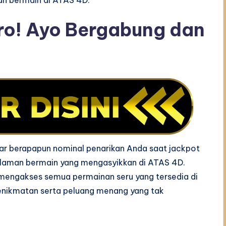
n bermain di ATAS 4D.
ro! Ayo Bergabung dan
ar berapapun nominal penarikan Anda saat jackpot
laman bermain yang mengasyikkan di ATAS 4D.
 mengakses semua permainan seru yang tersedia di
i kenikmatan serta peluang menang yang tak