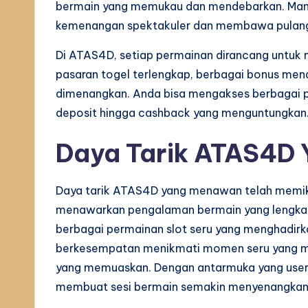
bermain yang memukau dan mendebarkan. Mana 
kemenangan spektakuler dan membawa pulang
Di ATAS4D, setiap permainan dirancang untuk 
pasaran togel terlengkap, berbagai bonus mena
dimenangkan. Anda bisa mengakses berbagai pro
deposit hingga cashback yang menguntungkan
Daya Tarik ATAS4D
Daya tarik ATAS4D yang menawan telah memikat
menawarkan pengalaman bermain yang lengkap 
berbagai permainan slot seru yang menghadirk
berkesempatan menikmati momen seru yang m
yang memuaskan. Dengan antarmuka yang user
membuat sesi bermain semakin menyenangkan d