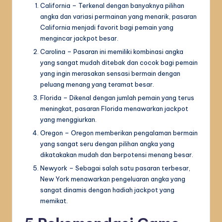
California – Terkenal dengan banyaknya pilihan
angka dan variasi permainan yang menarik, pasaran
California menjadi favorit bagi pemain yang
mengincar jackpot besar.
Carolina – Pasaran ini memiliki kombinasi angka
yang sangat mudah ditebak dan cocok bagi pemain
yang ingin merasakan sensasi bermain dengan
peluang menang yang teramat besar.
Florida – Dikenal dengan jumlah pemain yang terus
meningkat, pasaran Florida menawarkan jackpot
yang menggiurkan.
Oregon – Oregon memberikan pengalaman bermain
yang sangat seru dengan pilihan angka yang
dikatakakan mudah dan berpotensi menang besar.
Newyork – Sebagai salah satu pasaran terbesar,
New York menawarkan pengeluaran angka yang
sangat dinamis dengan hadiah jackpot yang
memikat.