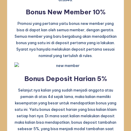
Bonus New Member 10%
Promosi yang pertama yaitu bonus new member yang
bisa di dapat kan oleh semua member, dengan geratis.
Semua member yang baru bergabung akan menadpatkan
bonus yang satu ini di deposit pertama yang ia lakukan.
Syarat nya hanyala melakukan deposit pertama sesuai
nominal yang tertulish di rules.
Bonus Deposit Harian 5%
Selanjut nya kalian yang sudah menjadi anggota atau
pemain di atas 4d sejak lama, maka kalian memiliki
kesempatan yang besar untuk mendapatkan bonus yang
satu ini. Yaitu bonus deposit harian yang bisa kalian klaim
setiap hari nya. Di mana saat kalian melakukan deposit
maka kalian bisa mendapatkan, bonus deposit tambahan
sebesar 5%, yang bisa menjadi modal tambahan saat