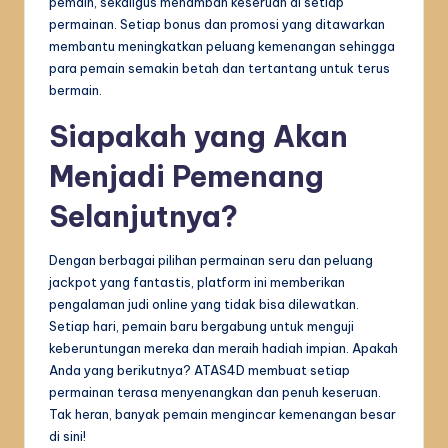
pemain, sekaligus menambah keseruan di setiap
permainan. Setiap bonus dan promosi yang ditawarkan
membantu meningkatkan peluang kemenangan sehingga
para pemain semakin betah dan tertantang untuk terus
bermain.
Siapakah yang Akan
Menjadi Pemenang
Selanjutnya?
Dengan berbagai pilihan permainan seru dan peluang
jackpot yang fantastis, platform ini memberikan
pengalaman judi online yang tidak bisa dilewatkan.
Setiap hari, pemain baru bergabung untuk menguji
keberuntungan mereka dan meraih hadiah impian. Apakah
Anda yang berikutnya? ATAS4D membuat setiap
permainan terasa menyenangkan dan penuh keseruan.
Tak heran, banyak pemain mengincar kemenangan besar
di sini!