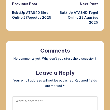
Post
Previous Post
Next Post
Bukti Jp ATAS4D Slot
Bukti Jp ATAS4D Togel
navigation
Online 27Agustus 2025
Online 28 Agustus
2025
Comments
No comments yet. Why don’t you start the discussion?
Leave a Reply
Your email address will not be published.
Required fields
are marked
*