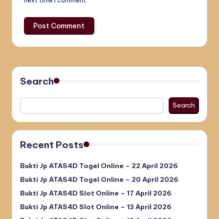
next time I comment.
Search
Search
Recent Posts
Bukti Jp ATAS4D Togel Online – 22 April 2026
Bukti Jp ATAS4D Togel Online – 20 April 2026
Bukti Jp ATAS4D Slot Online – 17 April 2026
Bukti Jp ATAS4D Slot Online – 13 April 2026