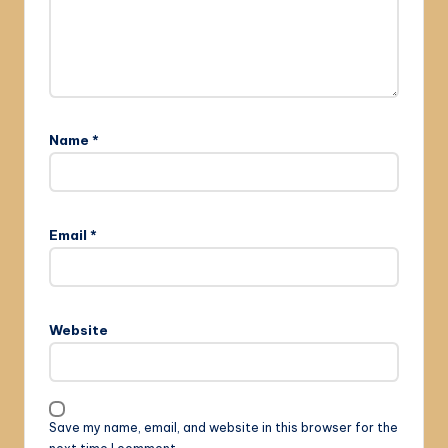
Name
*
Email
*
Website
Save my name, email, and website in this browser for the