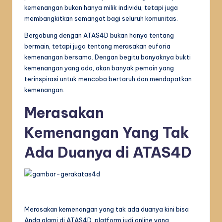
kemenangan bukan hanya milik individu, tetapi juga
membangkitkan semangat bagi seluruh komunitas.
Bergabung dengan ATAS4D bukan hanya tentang
bermain, tetapi juga tentang merasakan euforia
kemenangan bersama. Dengan begitu banyaknya bukti
kemenangan yang ada, akan banyak pemain yang
terinspirasi untuk mencoba bertaruh dan mendapatkan
kemenangan.
Merasakan
Kemenangan Yang Tak
Ada Duanya di ATAS4D
Merasakan kemenangan yang tak ada duanya kini bisa
Anda alami di ATAS4D, platform judi online yang