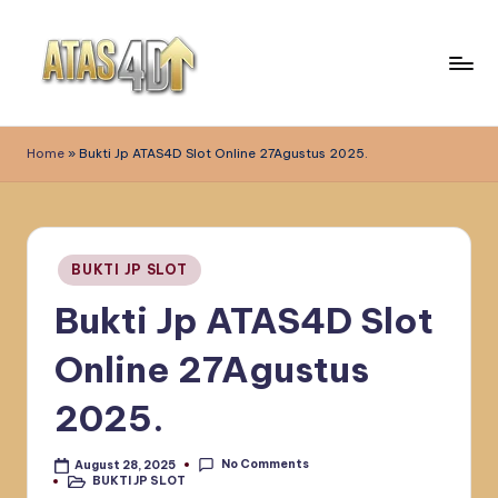
Skip
to
content
B
Situs
Pasti
U
Home
»
Bukti Jp ATAS4D Slot Online 27Agustus 2025.
Bayar
K
Kemenangan
Member
T
I
Posted
BUKTI JP SLOT
in
J
Bukti Jp ATAS4D Slot
P
Online 27Agustus
A
T
2025.
A
No Comments
August 28, 2025
S
BUKTI JP SLOT
Posted