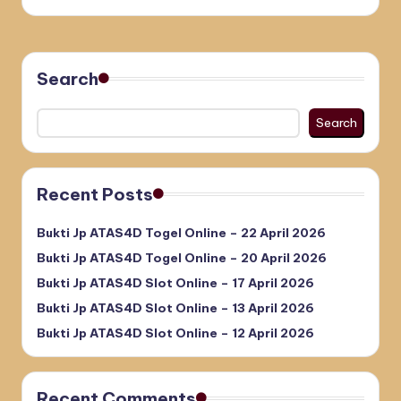
Search
Search
Recent Posts
Bukti Jp ATAS4D Togel Online – 22 April 2026
Bukti Jp ATAS4D Togel Online – 20 April 2026
Bukti Jp ATAS4D Slot Online – 17 April 2026
Bukti Jp ATAS4D Slot Online – 13 April 2026
Bukti Jp ATAS4D Slot Online – 12 April 2026
Recent Comments