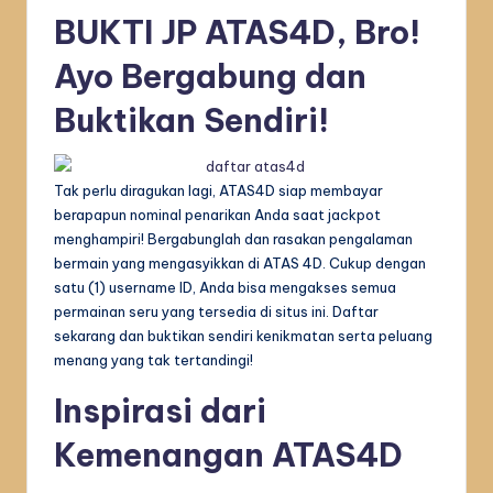
BUKTI JP ATAS4D, Bro!
Ayo Bergabung dan
Buktikan Sendiri!
Tak perlu diragukan lagi, ATAS4D siap membayar
berapapun nominal penarikan Anda saat jackpot
menghampiri! Bergabunglah dan rasakan pengalaman
bermain yang mengasyikkan di ATAS 4D. Cukup dengan
satu (1) username ID, Anda bisa mengakses semua
permainan seru yang tersedia di situs ini. Daftar
sekarang dan buktikan sendiri kenikmatan serta peluang
menang yang tak tertandingi!
Inspirasi dari
Kemenangan ATAS4D