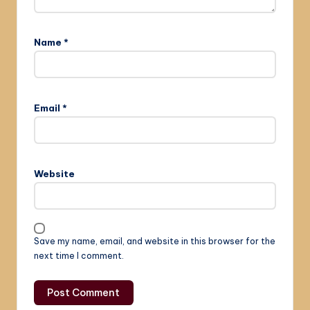
Name
*
Email
*
Website
Save my name, email, and website in this browser for the
next time I comment.