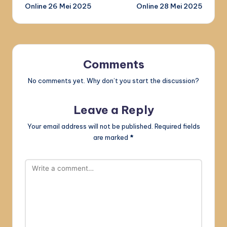
navigation
Online 26 Mei 2025
Online 28 Mei 2025
Comments
No comments yet. Why don’t you start the discussion?
Leave a Reply
Your email address will not be published.
Required fields
are marked
*