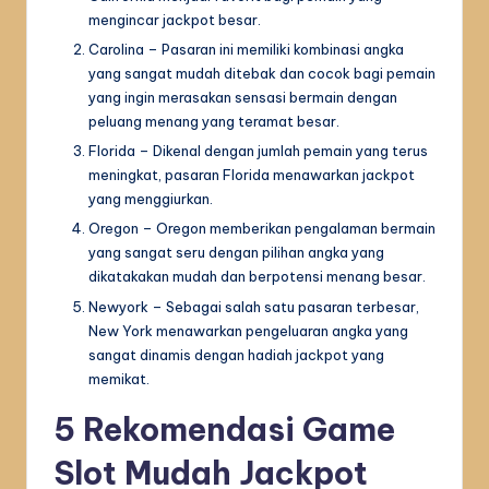
mengincar jackpot besar.
Carolina – Pasaran ini memiliki kombinasi angka
yang sangat mudah ditebak dan cocok bagi pemain
yang ingin merasakan sensasi bermain dengan
peluang menang yang teramat besar.
Florida – Dikenal dengan jumlah pemain yang terus
meningkat, pasaran Florida menawarkan jackpot
yang menggiurkan.
Oregon – Oregon memberikan pengalaman bermain
yang sangat seru dengan pilihan angka yang
dikatakakan mudah dan berpotensi menang besar.
Newyork – Sebagai salah satu pasaran terbesar,
New York menawarkan pengeluaran angka yang
sangat dinamis dengan hadiah jackpot yang
memikat.
5 Rekomendasi Game
Slot Mudah Jackpot