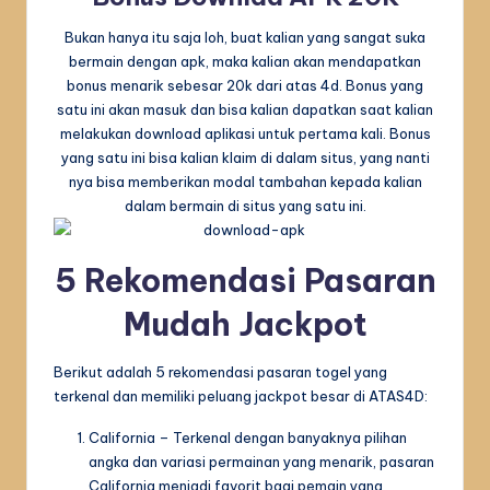
Bukan hanya itu saja loh, buat kalian yang sangat suka
bermain dengan apk, maka kalian akan mendapatkan
bonus menarik sebesar 20k dari atas 4d. Bonus yang
satu ini akan masuk dan bisa kalian dapatkan saat kalian
melakukan download aplikasi untuk pertama kali. Bonus
yang satu ini bisa kalian klaim di dalam situs, yang nanti
nya bisa memberikan modal tambahan kepada kalian
dalam bermain di situs yang satu ini.
5 Rekomendasi Pasaran
Mudah Jackpot
Berikut adalah 5 rekomendasi pasaran togel yang
terkenal dan memiliki peluang jackpot besar di ATAS4D:
California – Terkenal dengan banyaknya pilihan
angka dan variasi permainan yang menarik, pasaran
California menjadi favorit bagi pemain yang