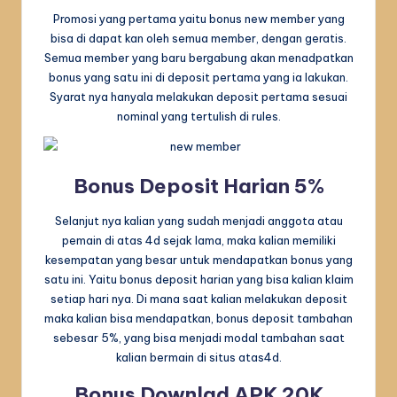
Promosi yang pertama yaitu bonus new member yang
bisa di dapat kan oleh semua member, dengan geratis.
Semua member yang baru bergabung akan menadpatkan
bonus yang satu ini di deposit pertama yang ia lakukan.
Syarat nya hanyala melakukan deposit pertama sesuai
nominal yang tertulish di rules.
Bonus Deposit Harian 5%
Selanjut nya kalian yang sudah menjadi anggota atau
pemain di atas 4d sejak lama, maka kalian memiliki
kesempatan yang besar untuk mendapatkan bonus yang
satu ini. Yaitu bonus deposit harian yang bisa kalian klaim
setiap hari nya. Di mana saat kalian melakukan deposit
maka kalian bisa mendapatkan, bonus deposit tambahan
sebesar 5%, yang bisa menjadi modal tambahan saat
kalian bermain di situs atas4d.
Bonus Downlad APK 20K