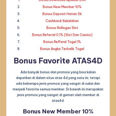
Bonus New Member 10%
Bonus Deposit Harian 5k
Cashback Kekalahan
Bonus Rollingan Slot
Bonus Referral 0.1% (Slot Dan Casino)
Bonus Refferal Togel 1%
Bonus Angka Terbalik Togel
Bonus Favorite ATAS4D
Ada banyak bonus dan promosi yang bisa kalian
dapatkan di dalam situs atas 4d yang satu ini, tetapi
ada beberapa jenis promosi yang sangat di sukai dan
menjadi favorite semua member. Di bawah ini merupakan
jenis promosi yang sangat di gemari oleh member di
atas4d.
Bonus New Member 10%