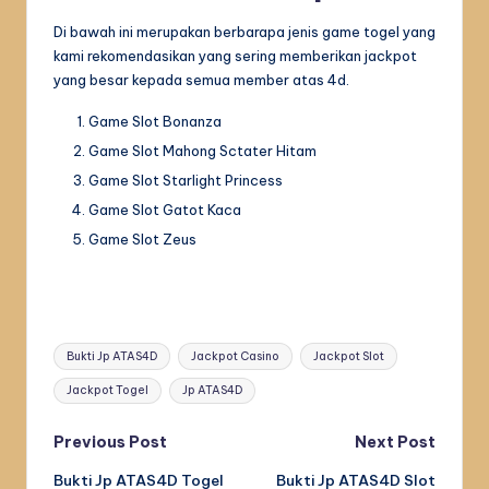
Di bawah ini merupakan berbarapa jenis game togel yang
kami rekomendasikan yang sering memberikan jackpot
yang besar kepada semua member atas 4d.
Game Slot Bonanza
Game Slot Mahong Sctater Hitam
Game Slot Starlight Princess
Game Slot Gatot Kaca
Game Slot Zeus
Tags:
Bukti Jp ATAS4D
Jackpot Casino
Jackpot Slot
Jackpot Togel
Jp ATAS4D
Post
Previous Post
Next Post
Bukti Jp ATAS4D Togel
Bukti Jp ATAS4D Slot