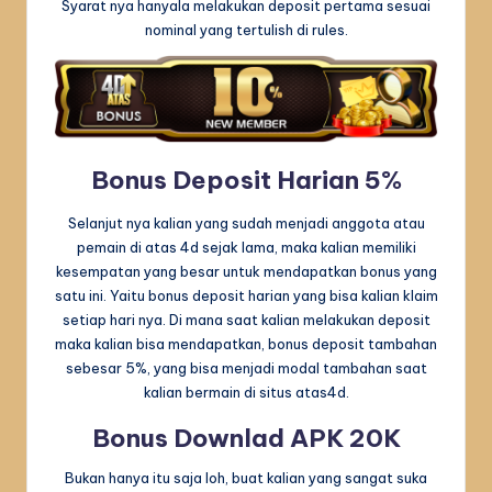
Syarat nya hanyala melakukan deposit pertama sesuai
nominal yang tertulish di rules.
Bonus Deposit Harian 5%
Selanjut nya kalian yang sudah menjadi anggota atau
pemain di atas 4d sejak lama, maka kalian memiliki
kesempatan yang besar untuk mendapatkan bonus yang
satu ini. Yaitu bonus deposit harian yang bisa kalian klaim
setiap hari nya. Di mana saat kalian melakukan deposit
maka kalian bisa mendapatkan, bonus deposit tambahan
sebesar 5%, yang bisa menjadi modal tambahan saat
kalian bermain di situs atas4d.
Bonus Downlad APK 20K
Bukan hanya itu saja loh, buat kalian yang sangat suka