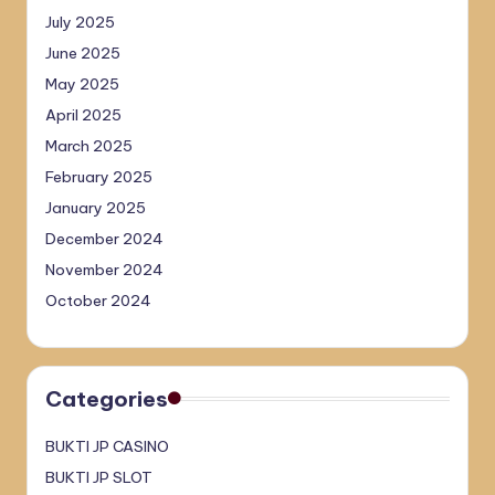
July 2025
June 2025
May 2025
April 2025
March 2025
February 2025
January 2025
December 2024
November 2024
October 2024
Categories
BUKTI JP CASINO
BUKTI JP SLOT