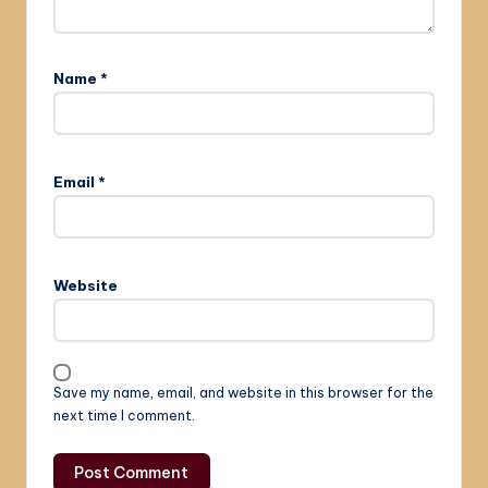
Name
*
Email
*
Website
Save my name, email, and website in this browser for the
next time I comment.