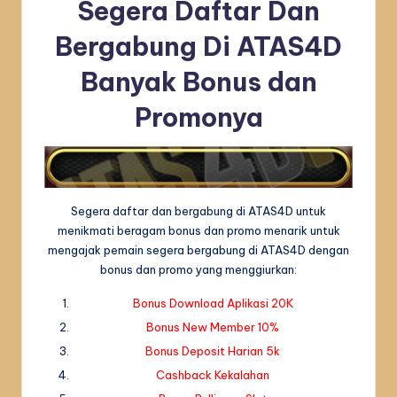
Segera Daftar Dan
Bergabung Di ATAS4D
Banyak Bonus dan
Promonya
Segera daftar dan bergabung di ATAS4D untuk
menikmati beragam bonus dan promo menarik untuk
mengajak pemain segera bergabung di ATAS4D dengan
bonus dan promo yang menggiurkan:
Bonus Download Aplikasi 20K
Bonus New Member 10%
Bonus Deposit Harian 5k
Cashback Kekalahan