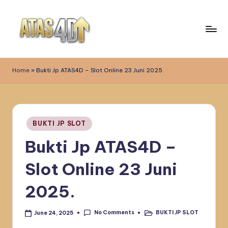
Skip
to
content
B
Situs
Pasti
U
Home
»
Bukti Jp ATAS4D – Slot Online 23 Juni 2025.
Bayar
K
Kemenangan
Member
T
I
Posted
BUKTI JP SLOT
in
J
Bukti Jp ATAS4D –
P
Slot Online 23 Juni
A
T
2025.
A
No Comments
BUKTI JP SLOT
June 24, 2025
Posted
S
in