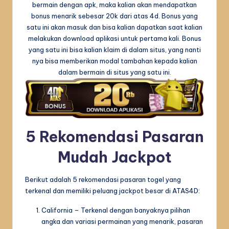
bermain dengan apk, maka kalian akan mendapatkan
bonus menarik sebesar 20k dari atas 4d. Bonus yang
satu ini akan masuk dan bisa kalian dapatkan saat kalian
melakukan download aplikasi untuk pertama kali. Bonus
yang satu ini bisa kalian klaim di dalam situs, yang nanti
nya bisa memberikan modal tambahan kepada kalian
dalam bermain di situs yang satu ini.
5 Rekomendasi Pasaran
Mudah Jackpot
Berikut adalah 5 rekomendasi pasaran togel yang
terkenal dan memiliki peluang jackpot besar di ATAS4D:
California – Terkenal dengan banyaknya pilihan
angka dan variasi permainan yang menarik, pasaran