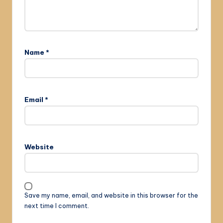
Name
*
Email
*
Website
Save my name, email, and website in this browser for the
next time I comment.