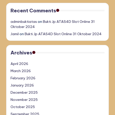
Recent Comments
adminbuktiatas
on
Bukti Jp ATAS4D Slot Online 31
Oktober 2024
Jamil
on
Bukti Jp ATAS4D Slot Online 31 Oktober 2024
Archives
April 2026
March 2026
February 2026
January 2026
December 2025
November 2025
October 2025
September 2025