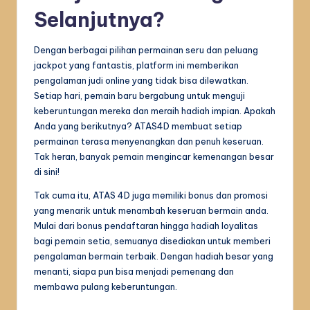
Selanjutnya?
Dengan berbagai pilihan permainan seru dan peluang
jackpot yang fantastis, platform ini memberikan
pengalaman judi online yang tidak bisa dilewatkan.
Setiap hari, pemain baru bergabung untuk menguji
keberuntungan mereka dan meraih hadiah impian. Apakah
Anda yang berikutnya? ATAS4D membuat setiap
permainan terasa menyenangkan dan penuh keseruan.
Tak heran, banyak pemain mengincar kemenangan besar
di sini!
Tak cuma itu, ATAS 4D juga memiliki bonus dan promosi
yang menarik untuk menambah keseruan bermain anda.
Mulai dari bonus pendaftaran hingga hadiah loyalitas
bagi pemain setia, semuanya disediakan untuk memberi
pengalaman bermain terbaik. Dengan hadiah besar yang
menanti, siapa pun bisa menjadi pemenang dan
membawa pulang keberuntungan.