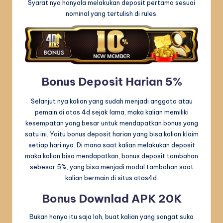
Syarat nya hanyala melakukan deposit pertama sesuai
nominal yang tertulish di rules.
Bonus Deposit Harian 5%
Selanjut nya kalian yang sudah menjadi anggota atau
pemain di atas 4d sejak lama, maka kalian memiliki
kesempatan yang besar untuk mendapatkan bonus yang
satu ini. Yaitu bonus deposit harian yang bisa kalian klaim
setiap hari nya. Di mana saat kalian melakukan deposit
maka kalian bisa mendapatkan, bonus deposit tambahan
sebesar 5%, yang bisa menjadi modal tambahan saat
kalian bermain di situs atas4d.
Bonus Downlad APK 20K
Bukan hanya itu saja loh, buat kalian yang sangat suka