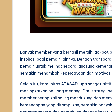
Banyak member yang berhasil meraih jackpot 
inspirasi bagi pemain lainnya. Dengan transpa
pemain untuk melihat secara langsung kemenang
semakin menambah kepercayaan dan motivasi 
Selain itu, komunitas ATAS4D juga sangat aktif 
meningkatkan peluang menang. Dari strategi b
member sering kali saling mendukung dan memb
kemenangan yang ditampilkan, semakin banyak