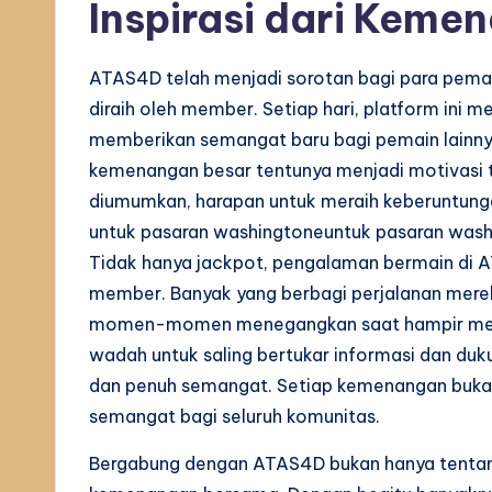
Inspirasi dari Kem
ATAS4D telah menjadi sorotan bagi para pemain
diraih oleh member. Setiap hari, platform in
memberikan semangat baru bagi pemain lainny
kemenangan besar tentunya menjadi motivasi t
diumumkan, harapan untuk meraih keberuntun
untuk pasaran washingtoneuntuk pasaran was
Tidak hanya jackpot, pengalaman bermain di AT
member. Banyak yang berbagi perjalanan mereka
momen-momen menegangkan saat hampir meraih
wadah untuk saling bertukar informasi dan duk
dan penuh semangat. Setiap kemenangan bukan 
semangat bagi seluruh komunitas.
Bergabung dengan ATAS4D bukan hanya tentang