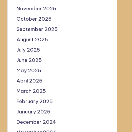
November 2025
October 2025
September 2025
August 2025
July 2025
June 2025
May 2025
April 2025
March 2025
February 2025
January 2025
December 2024