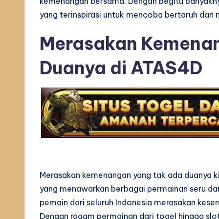
kemenangan bersama. Dengan begitu banyakny
yang terinspirasi untuk mencoba bertaruh da
Merasakan Kemenan
Duanya di ATAS4D
Merasakan kemenangan yang tak ada duanya kini
yang menawarkan berbagai permainan seru dan 
pemain dari seluruh Indonesia merasakan kese
Dengan ragam permainan dari togel hingga sl