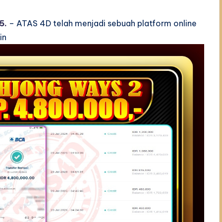
25.
– ATAS 4D telah menjadi sebuah platform online
in