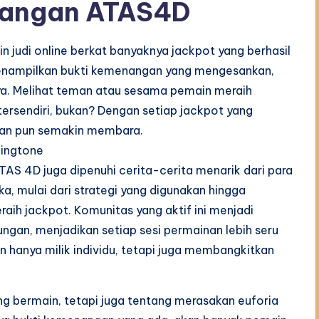
enangan ATAS4D
 judi online berkat banyaknya jackpot yang berhasil
i menampilkan bukti kemenangan yang mengesankan,
a. Melihat teman atau sesama pemain meraih
ersendiri, bukan? Dengan setiap jackpot yang
gan pun semakin membara.
hingtone
AS 4D juga dipenuhi cerita-cerita menarik dari para
, mulai dari strategi yang digunakan hingga
 jackpot. Komunitas yang aktif ini menjadi
ungan, menjadikan setiap sesi permainan lebih seru
hanya milik individu, tetapi juga membangkitkan
 bermain, tetapi juga tentang merasakan euforia