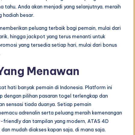
tahu, Anda akan menjadi yang selanjutnya, meraih
 hadiah besar.
memberikan peluang terbaik bagi pemain, mulai dari
rik, hingga jackpot yang terus menanti untuk
mosi yang tersedia setiap hari, mulai dari bonus
.
 Yang Menawan
 hati banyak pemain di Indonesia. Platform ini
dengan pilihan pasaran togel terlengkap dan
an sensasi tiada duanya. Setiap pemain
emacu adrenalin serta peluang meraih kemenangan
-friendly dan tampilan yang modern, ATAS 4D
an mudah diakses kapan saja, di mana saja.