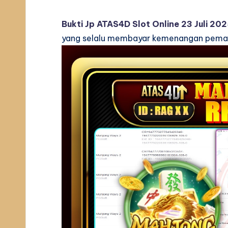
in
A
Bukti Jp ATAS4D Slot Online 23 Juli 20
S
yang selalu membayar kemenangan pema
4
D