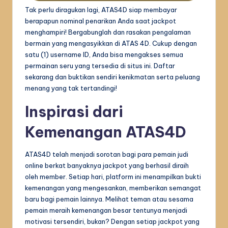
Tak perlu diragukan lagi, ATAS4D siap membayar
berapapun nominal penarikan Anda saat jackpot
menghampiri! Bergabunglah dan rasakan pengalaman
bermain yang mengasyikkan di ATAS 4D. Cukup dengan
satu (1) username ID, Anda bisa mengakses semua
permainan seru yang tersedia di situs ini. Daftar
sekarang dan buktikan sendiri kenikmatan serta peluang
menang yang tak tertandingi!
Inspirasi dari
Kemenangan ATAS4D
ATAS4D telah menjadi sorotan bagi para pemain judi
online berkat banyaknya jackpot yang berhasil diraih
oleh member. Setiap hari, platform ini menampilkan bukti
kemenangan yang mengesankan, memberikan semangat
baru bagi pemain lainnya. Melihat teman atau sesama
pemain meraih kemenangan besar tentunya menjadi
motivasi tersendiri, bukan? Dengan setiap jackpot yang