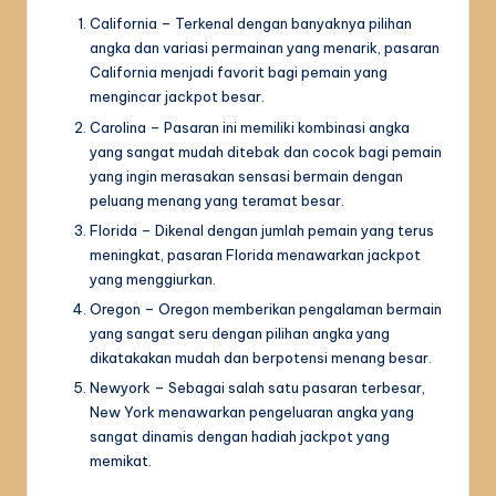
California – Terkenal dengan banyaknya pilihan
angka dan variasi permainan yang menarik, pasaran
California menjadi favorit bagi pemain yang
mengincar jackpot besar.
Carolina – Pasaran ini memiliki kombinasi angka
yang sangat mudah ditebak dan cocok bagi pemain
yang ingin merasakan sensasi bermain dengan
peluang menang yang teramat besar.
Florida – Dikenal dengan jumlah pemain yang terus
meningkat, pasaran Florida menawarkan jackpot
yang menggiurkan.
Oregon – Oregon memberikan pengalaman bermain
yang sangat seru dengan pilihan angka yang
dikatakakan mudah dan berpotensi menang besar.
Newyork – Sebagai salah satu pasaran terbesar,
New York menawarkan pengeluaran angka yang
sangat dinamis dengan hadiah jackpot yang
memikat.