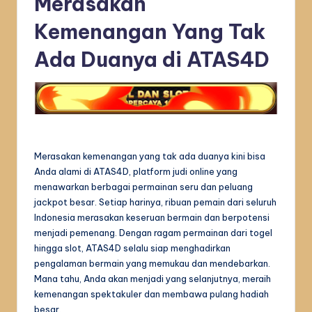
Merasakan
Kemenangan Yang Tak
Ada Duanya di ATAS4D
Merasakan kemenangan yang tak ada duanya kini bisa
Anda alami di ATAS4D, platform judi online yang
menawarkan berbagai permainan seru dan peluang
jackpot besar. Setiap harinya, ribuan pemain dari seluruh
Indonesia merasakan keseruan bermain dan berpotensi
menjadi pemenang. Dengan ragam permainan dari togel
hingga slot, ATAS4D selalu siap menghadirkan
pengalaman bermain yang memukau dan mendebarkan.
Mana tahu, Anda akan menjadi yang selanjutnya, meraih
kemenangan spektakuler dan membawa pulang hadiah
besar.