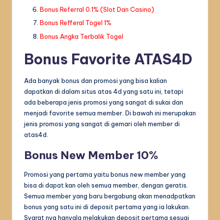
Bonus Referral 0.1% (Slot Dan Casino)
Bonus Refferal Togel 1%
Bonus Angka Terbalik Togel
Bonus Favorite ATAS4D
Ada banyak bonus dan promosi yang bisa kalian
dapatkan di dalam situs atas 4d yang satu ini, tetapi
ada beberapa jenis promosi yang sangat di sukai dan
menjadi favorite semua member. Di bawah ini merupakan
jenis promosi yang sangat di gemari oleh member di
atas4d.
Bonus New Member 10%
Promosi yang pertama yaitu bonus new member yang
bisa di dapat kan oleh semua member, dengan geratis.
Semua member yang baru bergabung akan menadpatkan
bonus yang satu ini di deposit pertama yang ia lakukan.
Syarat nya hanyala melakukan deposit pertama sesuai