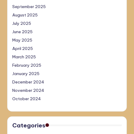
September 2025
August 2025
July 2025
June 2025
May 2025
April 2025
March 2025
February 2025
January 2025
December 2024
November 2024
October 2024
Categories