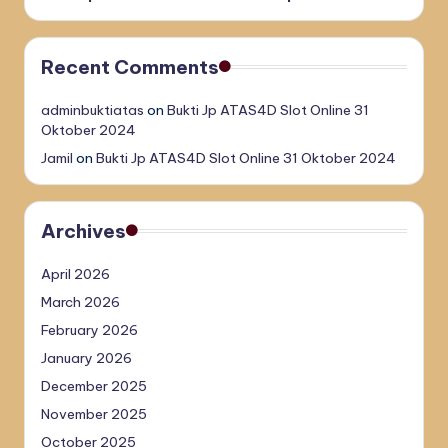
Recent Comments
adminbuktiatas
on
Bukti Jp ATAS4D Slot Online 31
Oktober 2024
Jamil
on
Bukti Jp ATAS4D Slot Online 31 Oktober 2024
Archives
April 2026
March 2026
February 2026
January 2026
December 2025
November 2025
October 2025