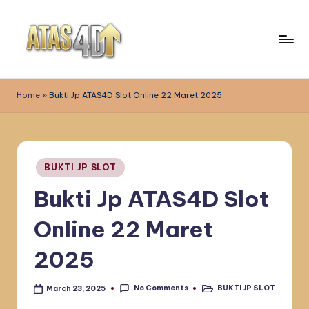
Skip
to
content
B
Situs
Pasti
U
Home
»
Bukti Jp ATAS4D Slot Online 22 Maret 2025
Bayar
K
Kemenangan
Member
T
I
Posted
BUKTI JP SLOT
in
J
Bukti Jp ATAS4D Slot
P
Online 22 Maret
A
T
2025
A
No Comments
BUKTI JP SLOT
March 23, 2025
Posted
S
in