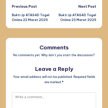
Post
Previous Post
Next Post
Bukti Jp ATAS4D Togel
Bukti Jp ATAS4D Togel
navigation
Online 22 Maret 2025
Online 23 Maret 2025
Comments
No comments yet. Why don’t you start the discussion?
Leave a Reply
Your email address will not be published.
Required fields
are marked
*