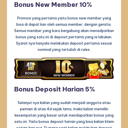
Bonus New Member 10%
Promosi yang pertama yaitu bonus new member yang
bisa di dapat kan oleh semua member, dengan geratis.
Semua member yang baru bergabung akan menadpatkan
bonus yang satu ini di deposit pertama yang ia lakukan.
Syarat nya hanyala melakukan deposit pertama sesuai
nominal yang tertulish di rules.
Bonus Deposit Harian 5%
Selanjut nya kalian yang sudah menjadi anggota atau
pemain di atas 4d sejak lama, maka kalian memiliki
kesempatan yang besar untuk mendapatkan bonus yang
satu ini. Yaitu bonus deposit harian yang bisa kalian klaim
setiap hari nya. Di mana saat kalian melakukan deposit