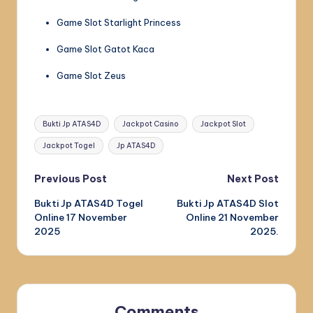
Game Slot Starlight Princess
Game Slot Gatot Kaca
Game Slot Zeus
Tags:
Bukti Jp ATAS4D
Jackpot Casino
Jackpot Slot
Jackpot Togel
Jp ATAS4D
Post
Previous Post
Next Post
Bukti Jp ATAS4D Togel
Bukti Jp ATAS4D Slot
navigation
Online 17 November
Online 21 November
2025
2025.
Comments