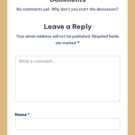
No comments yet. Why don’t you start the discussion?
Leave a Reply
Your email address will not be published.
Required fields
are marked
*
Name
*