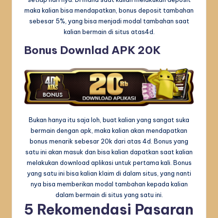
maka kalian bisa mendapatkan, bonus deposit tambahan
sebesar 5%, yang bisa menjadi modal tambahan saat
kalian bermain di situs atas4d.
Bonus Downlad APK 20K
Bukan hanya itu saja loh, buat kalian yang sangat suka
bermain dengan apk, maka kalian akan mendapatkan
bonus menarik sebesar 20k dari atas 4d. Bonus yang
satu ini akan masuk dan bisa kalian dapatkan saat kalian
melakukan download aplikasi untuk pertama kali. Bonus
yang satu ini bisa kalian klaim di dalam situs, yang nanti
nya bisa memberikan modal tambahan kepada kalian
dalam bermain di situs yang satu ini.
5 Rekomendasi Pasaran