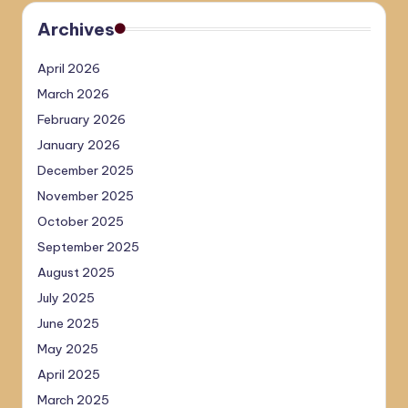
Archives
April 2026
March 2026
February 2026
January 2026
December 2025
November 2025
October 2025
September 2025
August 2025
July 2025
June 2025
May 2025
April 2025
March 2025