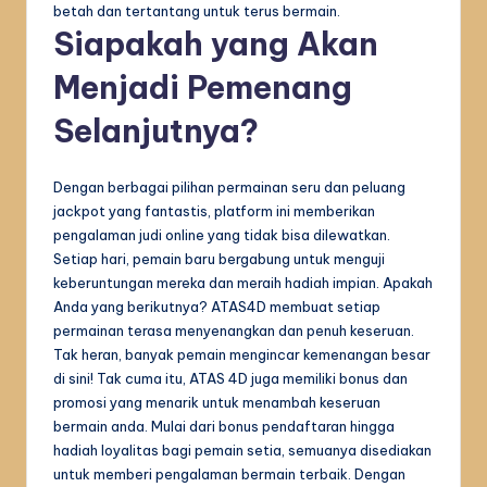
betah dan tertantang untuk terus bermain.
Siapakah yang Akan
Menjadi Pemenang
Selanjutnya?
Dengan berbagai pilihan permainan seru dan peluang
jackpot yang fantastis, platform ini memberikan
pengalaman judi online yang tidak bisa dilewatkan.
Setiap hari, pemain baru bergabung untuk menguji
keberuntungan mereka dan meraih hadiah impian. Apakah
Anda yang berikutnya? ATAS4D membuat setiap
permainan terasa menyenangkan dan penuh keseruan.
Tak heran, banyak pemain mengincar kemenangan besar
di sini!
Tak cuma itu, ATAS 4D juga memiliki bonus dan
promosi yang menarik untuk menambah keseruan
bermain anda. Mulai dari bonus pendaftaran hingga
hadiah loyalitas bagi pemain setia, semuanya disediakan
untuk memberi pengalaman bermain terbaik. Dengan