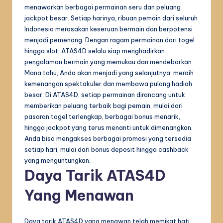
menawarkan berbagai permainan seru dan peluang
jackpot besar. Setiap harinya, ribuan pemain dari seluruh
Indonesia merasakan keseruan bermain dan berpotensi
menjadi pemenang. Dengan ragam permainan dari togel
hingga slot, ATAS4D selalu siap menghadirkan
pengalaman bermain yang memukau dan mendebarkan.
Mana tahu, Anda akan menjadi yang selanjutnya, meraih
kemenangan spektakuler dan membawa pulang hadiah
besar.
Di ATAS4D, setiap permainan dirancang untuk
memberikan peluang terbaik bagi pemain, mulai dari
pasaran togel terlengkap, berbagai bonus menarik,
hingga jackpot yang terus menanti untuk dimenangkan.
Anda bisa mengakses berbagai promosi yang tersedia
setiap hari, mulai dari bonus deposit hingga cashback
yang menguntungkan.
Daya Tarik ATAS4D
Yang Menawan
Daya tarik ATAS4D yang menawan telah memikat hati