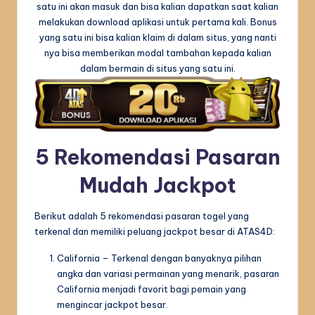
satu ini akan masuk dan bisa kalian dapatkan saat kalian
melakukan download aplikasi untuk pertama kali. Bonus
yang satu ini bisa kalian klaim di dalam situs, yang nanti
nya bisa memberikan modal tambahan kepada kalian
dalam bermain di situs yang satu ini.
5 Rekomendasi Pasaran
Mudah Jackpot
Berikut adalah 5 rekomendasi pasaran togel yang
terkenal dan memiliki peluang jackpot besar di ATAS4D:
California – Terkenal dengan banyaknya pilihan
angka dan variasi permainan yang menarik, pasaran
California menjadi favorit bagi pemain yang
mengincar jackpot besar.