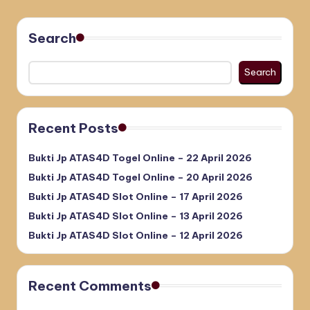
Search
Search
Recent Posts
Bukti Jp ATAS4D Togel Online – 22 April 2026
Bukti Jp ATAS4D Togel Online – 20 April 2026
Bukti Jp ATAS4D Slot Online – 17 April 2026
Bukti Jp ATAS4D Slot Online – 13 April 2026
Bukti Jp ATAS4D Slot Online – 12 April 2026
Recent Comments