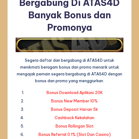
Bergabung Di ATAS4D
Banyak Bonus dan
Promonya
Segera daftar dan bergabung di ATAS4D untuk
menikmati beragam bonus dan promo menarik untuk
mengajak pemain segera bergabung di ATAS4D dengan
bonus dan promo yang menggiurkan:
Bonus Download Aplikasi 20K
Bonus New Member 10%
Bonus Deposit Harian 5k
Cashback Kekalahan
Bonus Rollingan Slot
Bonus Referral 0.1% (Slot Dan Casino)