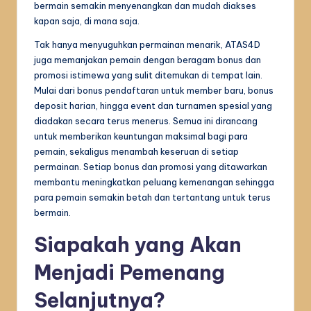
bermain semakin menyenangkan dan mudah diakses
kapan saja, di mana saja.
Tak hanya menyuguhkan permainan menarik, ATAS4D
juga memanjakan pemain dengan beragam bonus dan
promosi istimewa yang sulit ditemukan di tempat lain.
Mulai dari bonus pendaftaran untuk member baru, bonus
deposit harian, hingga event dan turnamen spesial yang
diadakan secara terus menerus. Semua ini dirancang
untuk memberikan keuntungan maksimal bagi para
pemain, sekaligus menambah keseruan di setiap
permainan. Setiap bonus dan promosi yang ditawarkan
membantu meningkatkan peluang kemenangan sehingga
para pemain semakin betah dan tertantang untuk terus
bermain.
Siapakah yang Akan
Menjadi Pemenang
Selanjutnya?