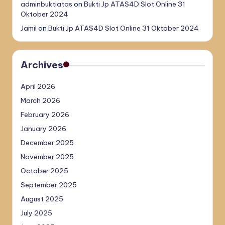
adminbuktiatas
on
Bukti Jp ATAS4D Slot Online 31
Oktober 2024
Jamil
on
Bukti Jp ATAS4D Slot Online 31 Oktober 2024
Archives
April 2026
March 2026
February 2026
January 2026
December 2025
November 2025
October 2025
September 2025
August 2025
July 2025