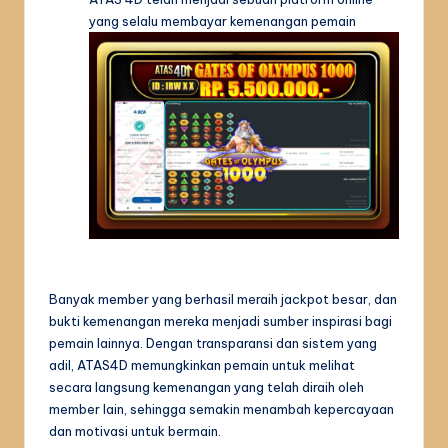
4
yang selalu membayar kemenangan pemain
D
Banyak member yang berhasil meraih jackpot besar, dan
bukti kemenangan mereka menjadi sumber inspirasi bagi
pemain lainnya. Dengan transparansi dan sistem yang
adil, ATAS4D memungkinkan pemain untuk melihat
secara langsung kemenangan yang telah diraih oleh
member lain, sehingga semakin menambah kepercayaan
dan motivasi untuk bermain.