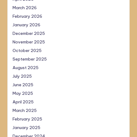
March 2026
February 2026
January 2026
December 2025
November 2025
October 2025
September 2025
August 2025
July 2025
June 2025
May 2025
April 2025
March 2025
February 2025
January 2025
December 2024