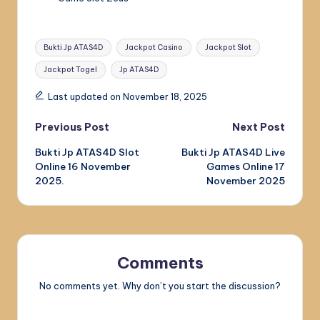
Tags:
Bukti Jp ATAS4D
Jackpot Casino
Jackpot Slot
Jackpot Togel
Jp ATAS4D
Last updated on November 18, 2025
Post
Previous Post
Next Post
Bukti Jp ATAS4D Slot
Bukti Jp ATAS4D Live
navigation
Online 16 November
Games Online 17
2025.
November 2025
Comments
No comments yet. Why don’t you start the discussion?