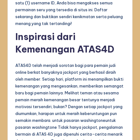
satu (1) username ID, Anda bisa mengakses semua
permainan seru yang tersedia di situs ini. Daftar
sekarang dan buktikan sendiri kenikmatan serta peluang
menang yang tak tertandingi!
Inspirasi dari
Kemenangan ATAS4D
ATAS4D telah menjadi sorotan bagi para pemain judi
online berkat banyaknya jackpot yang berhasil diraih
oleh member. Setiap hari, platform ini menampilkan bukti
kemenangan yang mengesankan, memberikan semangat
baru bagi pemain lainnya. Melihat teman atau sesama
pemain meraih kemenangan besar tentunya menjadi
motivasi tersendiri, bukan? Dengan setiap jackpot yang
diumumkan, harapan untuk meraih keberuntungan pun
semakin membara. untuk pasaran washingtoneuntuk
pasaran washingtone Tidak hanya jackpot, pengalaman
bermain di ATAS 4D juga dipenuhi cerita-cerita menarik