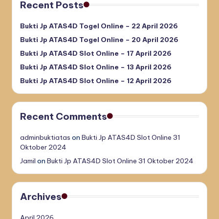
Recent Posts
Bukti Jp ATAS4D Togel Online – 22 April 2026
Bukti Jp ATAS4D Togel Online – 20 April 2026
Bukti Jp ATAS4D Slot Online – 17 April 2026
Bukti Jp ATAS4D Slot Online – 13 April 2026
Bukti Jp ATAS4D Slot Online – 12 April 2026
Recent Comments
adminbuktiatas
on
Bukti Jp ATAS4D Slot Online 31
Oktober 2024
Jamil
on
Bukti Jp ATAS4D Slot Online 31 Oktober 2024
Archives
April 2026