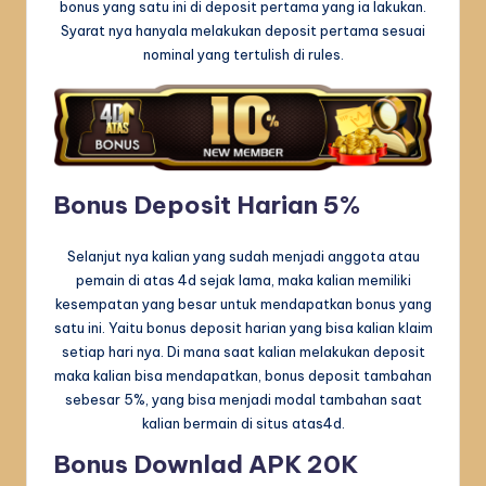
bonus yang satu ini di deposit pertama yang ia lakukan.
Syarat nya hanyala melakukan deposit pertama sesuai
nominal yang tertulish di rules.
Bonus Deposit Harian 5%
Selanjut nya kalian yang sudah menjadi anggota atau
pemain di atas 4d sejak lama, maka kalian memiliki
kesempatan yang besar untuk mendapatkan bonus yang
satu ini. Yaitu bonus deposit harian yang bisa kalian klaim
setiap hari nya. Di mana saat kalian melakukan deposit
maka kalian bisa mendapatkan, bonus deposit tambahan
sebesar 5%, yang bisa menjadi modal tambahan saat
kalian bermain di situs atas4d.
Bonus Downlad APK 20K