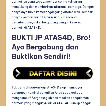
permainan yang tepat, member sering kali saling
mendukung dan memberikan informasi berharga. Dengan
banyaknya bukti kemenangan yang ditampilkan, semakin
banyak pemain yang tertarik untuk mencoba
peruntungannya dan bergabung dengan keseruan
bermain di ATAS 4D.
BUKTI JP ATAS4D, Bro!
Ayo Bergabung dan
Buktikan Sendiri!
Tak perlu diragukan lagi, ATAS4D siap membayar
berapapun nominal penarikan Anda saat jackpot
menghampiri! Bergabunglah dan rasakan pengalaman
bermain yang mengasyikkan di ATAS 4D. Cukup dengan