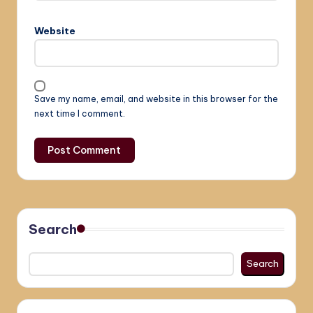
Website
Save my name, email, and website in this browser for the
next time I comment.
Search
Search