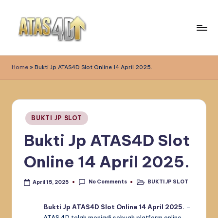
Skip
to
content
B
Situs
Pasti
U
Home
»
Bukti Jp ATAS4D Slot Online 14 April 2025.
Bayar
K
Kemenangan
Member
T
I
Posted
BUKTI JP SLOT
in
J
Bukti Jp ATAS4D Slot
P
Online 14 April 2025.
A
T
No Comments
BUKTI JP SLOT
April 15, 2025
Posted
in
A
Bukti Jp ATAS4D Slot Online 14 April 2025.
–
S
ATAS 4D telah menjadi sebuah platform online