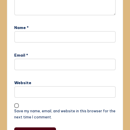
Name
*
Email
*
Website
Save my name, email, and website in this browser for the
next time I comment.