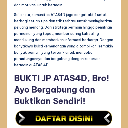
dan motivasi untuk bermain.
Selain itu, komunitas ATAS4D juga sangat aktif untuk
berbagi setiap tips dan trik terbaru untuk meningkatkan
peluang menang. Dari strategi bermain hingga pemilihan
permainan yang tepat, member sering kali saling
mendukung dan memberikan informasi berharga. Dengan
banyaknya bukti kemenangan yang ditampilkan, semakin
banyak pemain yang tertarik untuk mencoba
peruntungannya dan bergabung dengan keseruan
bermain di ATAS 4D.
BUKTI JP ATAS4D, Bro!
Ayo Bergabung dan
Buktikan Sendiri!