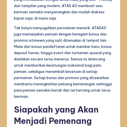
dan tampilan yang modern, ATAS 4D membuat sesi
bermain semakin menyenangkan dan mudah diakses
kapan saja, di mana saja.
Tak hanya menyuguhkan permainan menarik, ATAS4D
juga memanjakan pemain dengan beragam bonus dan
promosi istimewa yang sulit ditemukan di tempat lain.
Mulai dari bonus pendaftaran untuk member baru, bonus
deposit harian, hingga event dan turnamen spesial yang
diadakan secara terus menerus. Semua ini dirancang
untuk memberikan keuntungan maksimal bagi para
pemain, sekaligus menambah keseruan di setiap
permainan. Setiap bonus dan promosi yang ditawarkan
membantu meningkatkan peluang kemenangan sehingga
para pemain semakin betah dan tertantang untuk terus
bermain.
Siapakah yang Akan
Menjadi Pemenang