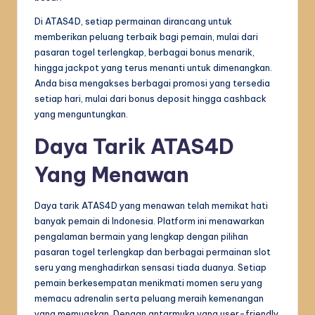
Di ATAS4D, setiap permainan dirancang untuk
memberikan peluang terbaik bagi pemain, mulai dari
pasaran togel terlengkap, berbagai bonus menarik,
hingga jackpot yang terus menanti untuk dimenangkan.
Anda bisa mengakses berbagai promosi yang tersedia
setiap hari, mulai dari bonus deposit hingga cashback
yang menguntungkan.
Daya Tarik ATAS4D
Yang Menawan
Daya tarik ATAS4D yang menawan telah memikat hati
banyak pemain di Indonesia. Platform ini menawarkan
pengalaman bermain yang lengkap dengan pilihan
pasaran togel terlengkap dan berbagai permainan slot
seru yang menghadirkan sensasi tiada duanya. Setiap
pemain berkesempatan menikmati momen seru yang
memacu adrenalin serta peluang meraih kemenangan
yang memuaskan. Dengan antarmuka yang user-friendly