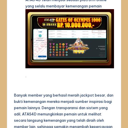
4
yang selalu membayar kemenangan pemain
D
.
Banyak member yang berhasil meraih jackpot besar, dan
bukti kemenangan mereka menjadi sumber inspirasi bagi
pemain lainnya. Dengan transparansi dan sistem yang
adil, ATAS4D memungkinkan pemain untuk melihat
secara langsung kemenangan yang telah diraih oleh
member lain, sehingga semakin menambah kepercayaan