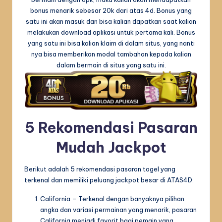
bonus menarik sebesar 20k dari atas 4d. Bonus yang
satu ini akan masuk dan bisa kalian dapatkan saat kalian
melakukan download aplikasi untuk pertama kali. Bonus
yang satu ini bisa kalian klaim di dalam situs, yang nanti
nya bisa memberikan modal tambahan kepada kalian
dalam bermain di situs yang satu ini.
5 Rekomendasi Pasaran
Mudah Jackpot
Berikut adalah 5 rekomendasi pasaran togel yang
terkenal dan memiliki peluang jackpot besar di ATAS4D:
California – Terkenal dengan banyaknya pilihan
angka dan variasi permainan yang menarik, pasaran
California menjadi favorit bagi pemain yang