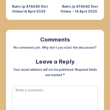
Bukti Jp ATAS4D Slot
Bukti Jp ATAS4D Slot
navigation
Online 14 April 2025
Online – 14 April 2025.
Comments
No comments yet. Why don’t you start the discussion?
Leave a Reply
Your email address will not be published.
Required fields
are marked
*