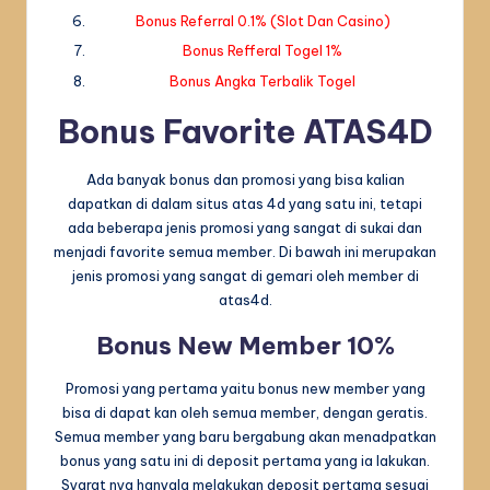
Bonus Referral 0.1% (Slot Dan Casino)
Bonus Refferal Togel 1%
Bonus Angka Terbalik Togel
Bonus Favorite ATAS4D
Ada banyak bonus dan promosi yang bisa kalian
dapatkan di dalam situs atas 4d yang satu ini, tetapi
ada beberapa jenis promosi yang sangat di sukai dan
menjadi favorite semua member. Di bawah ini merupakan
jenis promosi yang sangat di gemari oleh member di
atas4d.
Bonus New Member 10%
Promosi yang pertama yaitu bonus new member yang
bisa di dapat kan oleh semua member, dengan geratis.
Semua member yang baru bergabung akan menadpatkan
bonus yang satu ini di deposit pertama yang ia lakukan.
Syarat nya hanyala melakukan deposit pertama sesuai