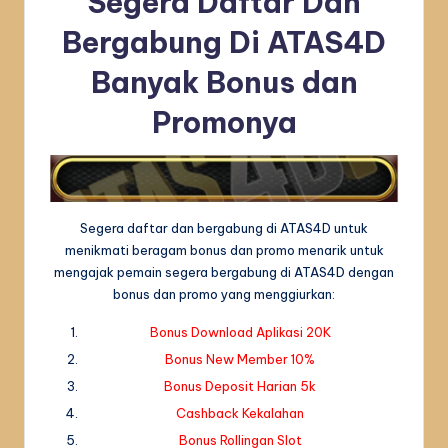
Segera Daftar Dan
Bergabung Di ATAS4D
Banyak Bonus dan
Promonya
Segera daftar dan bergabung di ATAS4D untuk
menikmati beragam bonus dan promo menarik untuk
mengajak pemain segera bergabung di ATAS4D dengan
bonus dan promo yang menggiurkan:
Bonus Download Aplikasi 20K
Bonus New Member 10%
Bonus Deposit Harian 5k
Cashback Kekalahan
Bonus Rollingan Slot