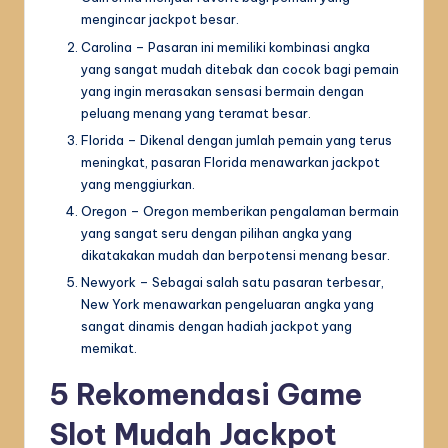
mengincar jackpot besar.
Carolina – Pasaran ini memiliki kombinasi angka
yang sangat mudah ditebak dan cocok bagi pemain
yang ingin merasakan sensasi bermain dengan
peluang menang yang teramat besar.
Florida – Dikenal dengan jumlah pemain yang terus
meningkat, pasaran Florida menawarkan jackpot
yang menggiurkan.
Oregon – Oregon memberikan pengalaman bermain
yang sangat seru dengan pilihan angka yang
dikatakakan mudah dan berpotensi menang besar.
Newyork – Sebagai salah satu pasaran terbesar,
New York menawarkan pengeluaran angka yang
sangat dinamis dengan hadiah jackpot yang
memikat.
5 Rekomendasi Game
Slot Mudah Jackpot