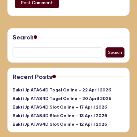
Search
Search
Recent Posts
Bukti Jp ATAS4D Togel Online – 22 April 2026
Bukti Jp ATAS4D Togel Online – 20 April 2026
Bukti Jp ATAS4D Slot Online – 17 April 2026
Bukti Jp ATAS4D Slot Online – 13 April 2026
Bukti Jp ATAS4D Slot Online – 12 April 2026