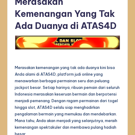
Merasakan
Kemenangan Yang Tak
Ada Duanya di ATAS4D
Merasakan kemenangan yang tak ada duanya kini bisa
Anda alami di ATAS4D, platform judi online yang
menawarkan berbagai permainan seru dan peluang
jackpot besar. Setiap harinya, ribuan pemain dari seluruh
Indonesia merasakan keseruan bermain dan berpotensi
menjadi pemenang. Dengan ragam permainan dari togel
hingga slot, ATAS4D selalu siap menghadirkan
pengalaman bermain yang memukau dan mendebarkan.
Mana tahu, Anda akan menjadi yang selanjutnya, meraih
kemenangan spektakuler dan membawa pulang hadiah
besar.