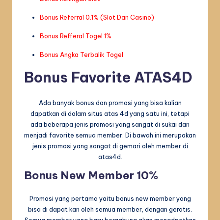
Bonus Referral 0.1% (Slot Dan Casino)
Bonus Refferal Togel 1%
Bonus Angka Terbalik Togel
Bonus Favorite ATAS4D
Ada banyak bonus dan promosi yang bisa kalian
dapatkan di dalam situs atas 4d yang satu ini, tetapi
ada beberapa jenis promosi yang sangat di sukai dan
menjadi favorite semua member. Di bawah ini merupakan
jenis promosi yang sangat di gemari oleh member di
atas4d.
Bonus New Member 10%
Promosi yang pertama yaitu bonus new member yang
bisa di dapat kan oleh semua member, dengan geratis.