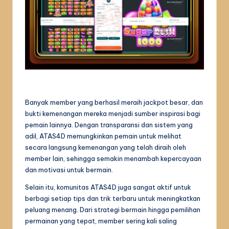
Banyak member yang berhasil meraih jackpot besar, dan
bukti kemenangan mereka menjadi sumber inspirasi bagi
pemain lainnya. Dengan transparansi dan sistem yang
adil, ATAS4D memungkinkan pemain untuk melihat
secara langsung kemenangan yang telah diraih oleh
member lain, sehingga semakin menambah kepercayaan
dan motivasi untuk bermain.
Selain itu, komunitas ATAS4D juga sangat aktif untuk
berbagi setiap tips dan trik terbaru untuk meningkatkan
peluang menang. Dari strategi bermain hingga pemilihan
permainan yang tepat, member sering kali saling