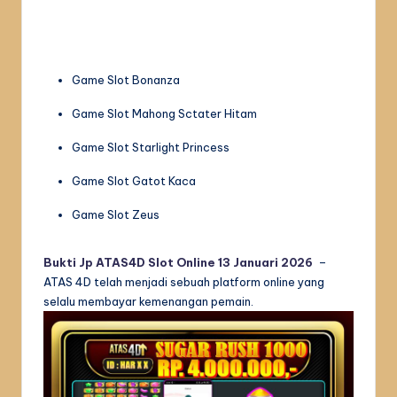
in
4
D
Game Slot Bonanza
Game Slot Mahong Sctater Hitam
Game Slot Starlight Princess
Game Slot Gatot Kaca
Game Slot Zeus
Bukti Jp ATAS4D Slot Online 13 Januari 2026
–
ATAS 4D telah menjadi sebuah platform online yang
selalu membayar kemenangan pemain.