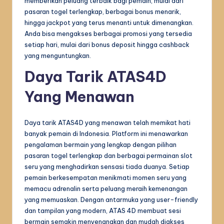
memberikan peluang terbaik bagi pemain, mulai dari
pasaran togel terlengkap, berbagai bonus menarik,
hingga jackpot yang terus menanti untuk dimenangkan.
Anda bisa mengakses berbagai promosi yang tersedia
setiap hari, mulai dari bonus deposit hingga cashback
yang menguntungkan.
Daya Tarik ATAS4D
Yang Menawan
Daya tarik ATAS4D yang menawan telah memikat hati
banyak pemain di Indonesia. Platform ini menawarkan
pengalaman bermain yang lengkap dengan pilihan
pasaran togel terlengkap dan berbagai permainan slot
seru yang menghadirkan sensasi tiada duanya. Setiap
pemain berkesempatan menikmati momen seru yang
memacu adrenalin serta peluang meraih kemenangan
yang memuaskan. Dengan antarmuka yang user-friendly
dan tampilan yang modern, ATAS 4D membuat sesi
bermain semakin menyenangkan dan mudah diakses