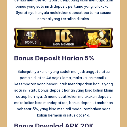
Semua member yang baru bergabung akan menadpatkan
bonus yang satu ini di deposit pertama yang ia lakukan.
Syarat nya hanyala melakukan deposit pertama sesuai
nominal yang tertulish di rules.
Bonus Deposit Harian 5%
Selanjut nya kalian yang sudah menjadi anggota atau
pemain di atas 4d sejak lama, maka kalian memiliki
kesempatan yang besar untuk mendapatkan bonus yang
satu ini. Yaitu bonus deposit harian yang bisa kalian klaim
setiap hari nya. Di mana saat kalian melakukan deposit
maka kalian bisa mendapatkan, bonus deposit tambahan
sebesar 5%, yang bisa menjadi modal tambahan saat
kalian bermain di situs atas4d.
Bonus Downlad APK 20K