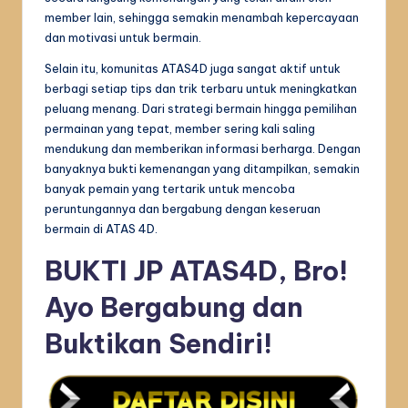
member lain, sehingga semakin menambah kepercayaan
dan motivasi untuk bermain.
Selain itu, komunitas ATAS4D juga sangat aktif untuk
berbagi setiap tips dan trik terbaru untuk meningkatkan
peluang menang. Dari strategi bermain hingga pemilihan
permainan yang tepat, member sering kali saling
mendukung dan memberikan informasi berharga. Dengan
banyaknya bukti kemenangan yang ditampilkan, semakin
banyak pemain yang tertarik untuk mencoba
peruntungannya dan bergabung dengan keseruan
bermain di ATAS 4D.
BUKTI JP ATAS4D, Bro!
Ayo Bergabung dan
Buktikan Sendiri!