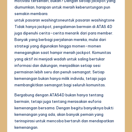
motivasi tersendiri, bukan? Dengan setiap jackpot yang
diumumkan, harapan untuk meraih keberuntungan pun
semakin membara.
untuk pasaran washingtoneuntuk pasaran washingtone
Tidak hanya jackpot, pengalaman bermain di ATAS 4D
juga dipenuhi cerita-cerita menarik dari para member.
Banyak yang berbagi perjalanan mereka, mulai dari
strategi yang digunakan hingga momen-momen
menegangkan saat hampir meraih jackpot. Komunitas
yang aktif ini menjadi wadah untuk saling bertukar
informasi dan dukungan, menjadikan setiap sesi
permainan lebih seru dan penuh semangat. Setiap
kemenangan bukan hanya milik individu, tetapi juga
membangkitkan semangat bagi seluruh komunitas.
Bergabung dengan ATAS4D bukan hanya tentang
bermain, tetapi juga tentang merasakan euforia
kemenangan bersama. Dengan begitu banyaknya bukti
kemenangan yang ada, akan banyak pemain yang
terinspirasi untuk mencoba bertaruh dan mendapatkan
kemenangan.