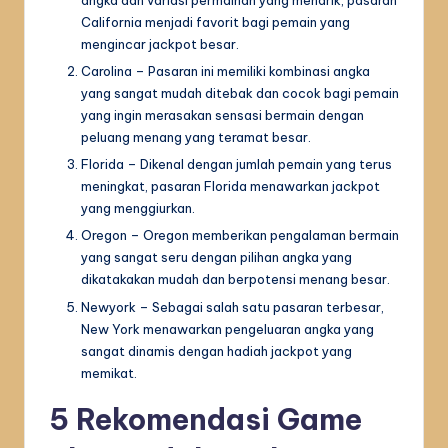
angka dan variasi permainan yang menarik, pasaran
California menjadi favorit bagi pemain yang
mengincar jackpot besar.
Carolina – Pasaran ini memiliki kombinasi angka
yang sangat mudah ditebak dan cocok bagi pemain
yang ingin merasakan sensasi bermain dengan
peluang menang yang teramat besar.
Florida – Dikenal dengan jumlah pemain yang terus
meningkat, pasaran Florida menawarkan jackpot
yang menggiurkan.
Oregon – Oregon memberikan pengalaman bermain
yang sangat seru dengan pilihan angka yang
dikatakakan mudah dan berpotensi menang besar.
Newyork – Sebagai salah satu pasaran terbesar,
New York menawarkan pengeluaran angka yang
sangat dinamis dengan hadiah jackpot yang
memikat.
5 Rekomendasi Game