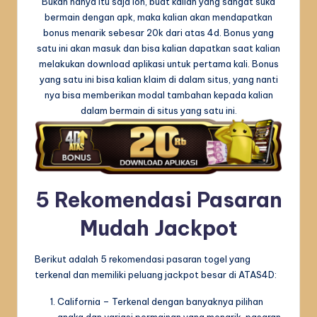
Bukan hanya itu saja loh, buat kalian yang sangat suka
bermain dengan apk, maka kalian akan mendapatkan
bonus menarik sebesar 20k dari atas 4d. Bonus yang
satu ini akan masuk dan bisa kalian dapatkan saat kalian
melakukan download aplikasi untuk pertama kali. Bonus
yang satu ini bisa kalian klaim di dalam situs, yang nanti
nya bisa memberikan modal tambahan kepada kalian
dalam bermain di situs yang satu ini.
5 Rekomendasi Pasaran
Mudah Jackpot
Berikut adalah 5 rekomendasi pasaran togel yang
terkenal dan memiliki peluang jackpot besar di ATAS4D:
California – Terkenal dengan banyaknya pilihan