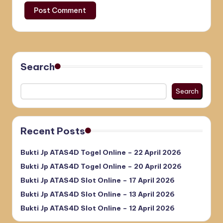
Search
Search
Recent Posts
Bukti Jp ATAS4D Togel Online – 22 April 2026
Bukti Jp ATAS4D Togel Online – 20 April 2026
Bukti Jp ATAS4D Slot Online – 17 April 2026
Bukti Jp ATAS4D Slot Online – 13 April 2026
Bukti Jp ATAS4D Slot Online – 12 April 2026