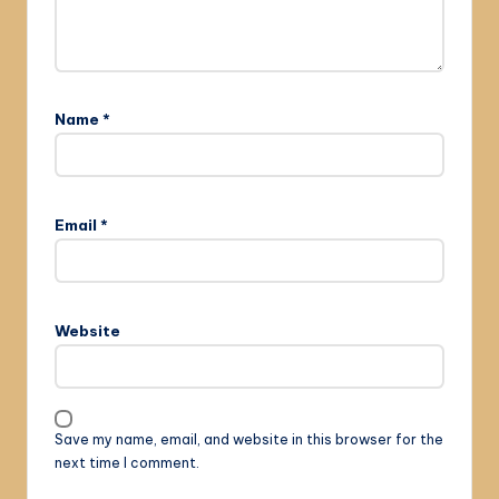
Name
*
Email
*
Website
Save my name, email, and website in this browser for the
next time I comment.