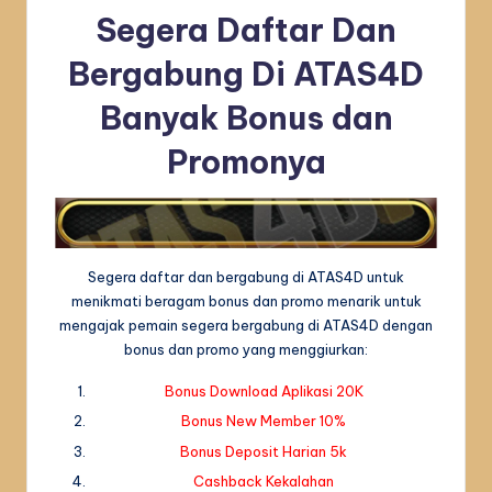
Segera Daftar Dan
Bergabung Di ATAS4D
Banyak Bonus dan
Promonya
Segera daftar dan bergabung di ATAS4D untuk
menikmati beragam bonus dan promo menarik untuk
mengajak pemain segera bergabung di ATAS4D dengan
bonus dan promo yang menggiurkan:
Bonus Download Aplikasi 20K
Bonus New Member 10%
Bonus Deposit Harian 5k
Cashback Kekalahan