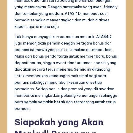
memacu adrenalin serta peluang meraih kemenangan
yang memuaskan. Dengan antarmuka yang user-friendly
dan tampilan yang modern, ATAS 4D membuat sesi
bermain semakin menyenangkan dan mudah diakses
kapan saja, di mana saja.
Tak hanya menyuguhkan permainan menarik, ATAS4D
juga memanjakan pemain dengan beragam bonus dan
promosi istimewa yang sulit ditemukan di tempat lain.
Mulai dari bonus pendaftaran untuk member baru, bonus
deposit harian, hingga event dan turnamen spesial yang
diadakan secara terus menerus. Semua ini dirancang
untuk memberikan keuntungan maksimal bagi para
pemain, sekaligus menambah keseruan di setiap
permainan. Setiap bonus dan promosi yang ditawarkan
membantu meningkatkan peluang kemenangan sehingga
para pemain semakin betah dan tertantang untuk terus
bermain.
Siapakah yang Akan