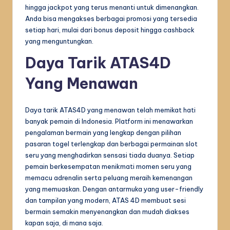
hingga jackpot yang terus menanti untuk dimenangkan.
Anda bisa mengakses berbagai promosi yang tersedia
setiap hari, mulai dari bonus deposit hingga cashback
yang menguntungkan.
Daya Tarik ATAS4D
Yang Menawan
Daya tarik ATAS4D yang menawan telah memikat hati
banyak pemain di Indonesia. Platform ini menawarkan
pengalaman bermain yang lengkap dengan pilihan
pasaran togel terlengkap dan berbagai permainan slot
seru yang menghadirkan sensasi tiada duanya. Setiap
pemain berkesempatan menikmati momen seru yang
memacu adrenalin serta peluang meraih kemenangan
yang memuaskan. Dengan antarmuka yang user-friendly
dan tampilan yang modern, ATAS 4D membuat sesi
bermain semakin menyenangkan dan mudah diakses
kapan saja, di mana saja.