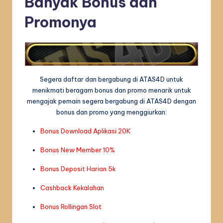
Banyak Bonus dan
Promonya
Segera daftar dan bergabung di ATAS4D untuk
menikmati beragam bonus dan promo menarik untuk
mengajak pemain segera bergabung di ATAS4D dengan
bonus dan promo yang menggiurkan:
Bonus Download Aplikasi 20K
Bonus New Member 10%
Bonus Deposit Harian 5k
Cashback Kekalahan
Bonus Rollingan Slot