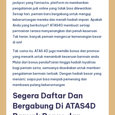
jackpot yang fantastis, platform ini memberikan
pengalaman judi online yang tidak bisa dilewatkan.
Setiap hari, pemain baru bergabung untuk menguji
keberuntungan mereka dan meraih hadiah impian. Apakah
Anda yang berikutnya? ATAS4D membuat setiap
permainan terasa menyenangkan dan penuh keseruan.
Tak heran, banyak pemain mengincar kemenangan besar
di sini!
Tak cuma itu, ATAS 4D juga memiliki bonus dan promosi
yang menarik untuk menambah keseruan bermain anda.
Mulai dari bonus pendaftaran hingga hadiah loyalitas
bagi pemain setia, semuanya disediakan untuk memberi
pengalaman bermain terbaik. Dengan hadiah besar yang
menanti, siapa pun bisa menjadi pemenang dan
membawa pulang keberuntungan.
Segera Daftar Dan
Bergabung Di ATAS4D