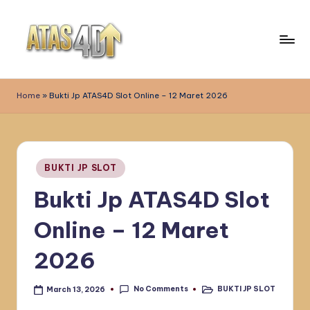
Skip
to
content
B
Situs
Pasti
U
Home
»
Bukti Jp ATAS4D Slot Online – 12 Maret 2026
Bayar
K
Kemenangan
Member
T
I
Posted
BUKTI JP SLOT
in
J
Bukti Jp ATAS4D Slot
P
Online – 12 Maret
A
T
2026
A
No Comments
BUKTI JP SLOT
March 13, 2026
Posted
S
in