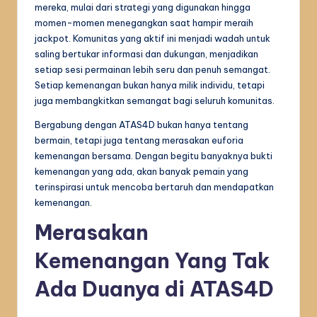
mereka, mulai dari strategi yang digunakan hingga
momen-momen menegangkan saat hampir meraih
jackpot. Komunitas yang aktif ini menjadi wadah untuk
saling bertukar informasi dan dukungan, menjadikan
setiap sesi permainan lebih seru dan penuh semangat.
Setiap kemenangan bukan hanya milik individu, tetapi
juga membangkitkan semangat bagi seluruh komunitas.
Bergabung dengan ATAS4D bukan hanya tentang
bermain, tetapi juga tentang merasakan euforia
kemenangan bersama. Dengan begitu banyaknya bukti
kemenangan yang ada, akan banyak pemain yang
terinspirasi untuk mencoba bertaruh dan mendapatkan
kemenangan.
Merasakan
Kemenangan Yang Tak
Ada Duanya di ATAS4D