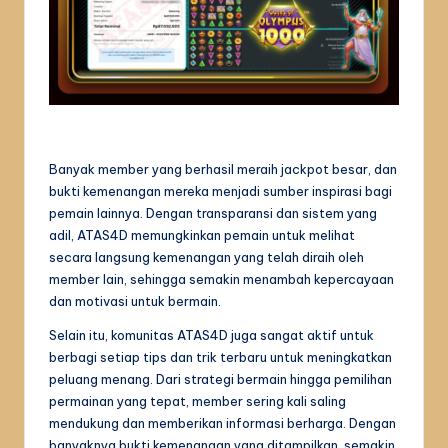
Banyak member yang berhasil meraih jackpot besar, dan
bukti kemenangan mereka menjadi sumber inspirasi bagi
pemain lainnya. Dengan transparansi dan sistem yang
adil, ATAS4D memungkinkan pemain untuk melihat
secara langsung kemenangan yang telah diraih oleh
member lain, sehingga semakin menambah kepercayaan
dan motivasi untuk bermain.
Selain itu, komunitas ATAS4D juga sangat aktif untuk
berbagi setiap tips dan trik terbaru untuk meningkatkan
peluang menang. Dari strategi bermain hingga pemilihan
permainan yang tepat, member sering kali saling
mendukung dan memberikan informasi berharga. Dengan
banyaknya bukti kemenangan yang ditampilkan, semakin