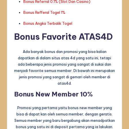
Bonus Referral 0.1% (Slot Dan Casino)
Bonus Refferal Togel 1%
Bonus Angka Terbalik Togel
Bonus Favorite ATAS4D
Ada banyak bonus dan promosi yang bisa kalian
dapatkan di dalam situs atas 4d yang satu ini, tetapi
ada beberapa jenis promosi yang sangat di sukai dan
menjadi favorite semua member. Di bawah ini merupakan
jenis promosi yang sangat di gemari oleh member di
atas4d.
Bonus New Member 10%
Promosi yang pertama yaitu bonus new member yang
bisa di dapat kan oleh semua member, dengan geratis.
Semua member yang baru bergabung akan menadpatkan
bonus yang satu ini di deposit pertama yang ia lakukan.