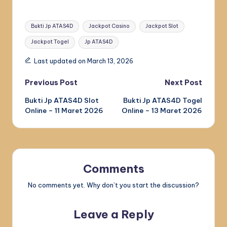
Tags:
Bukti Jp ATAS4D
Jackpot Casino
Jackpot Slot
Jackpot Togel
Jp ATAS4D
Last updated on March 13, 2026
Post
Previous Post
Next Post
Bukti Jp ATAS4D Slot
Bukti Jp ATAS4D Togel
navigation
Online – 11 Maret 2026
Online – 13 Maret 2026
Comments
No comments yet. Why don’t you start the discussion?
Leave a Reply