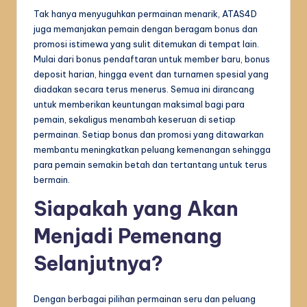
Tak hanya menyuguhkan permainan menarik, ATAS4D
juga memanjakan pemain dengan beragam bonus dan
promosi istimewa yang sulit ditemukan di tempat lain.
Mulai dari bonus pendaftaran untuk member baru, bonus
deposit harian, hingga event dan turnamen spesial yang
diadakan secara terus menerus. Semua ini dirancang
untuk memberikan keuntungan maksimal bagi para
pemain, sekaligus menambah keseruan di setiap
permainan. Setiap bonus dan promosi yang ditawarkan
membantu meningkatkan peluang kemenangan sehingga
para pemain semakin betah dan tertantang untuk terus
bermain.
Siapakah yang Akan
Menjadi Pemenang
Selanjutnya?
Dengan berbagai pilihan permainan seru dan peluang