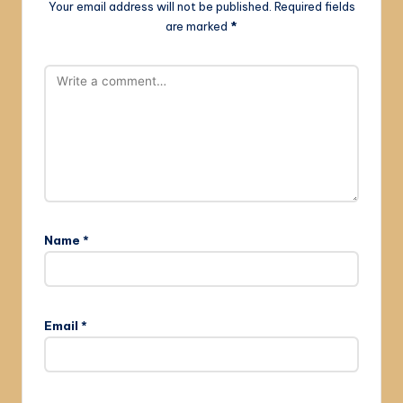
Your email address will not be published.
Required fields
are marked
*
Name
*
Email
*