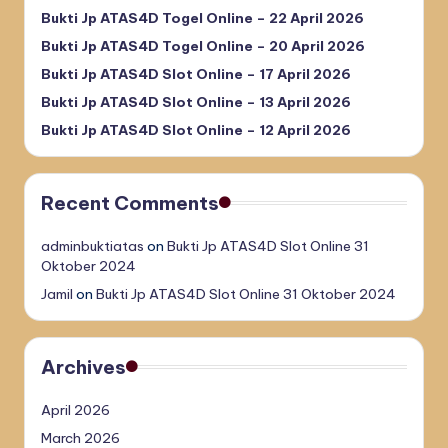
Bukti Jp ATAS4D Togel Online – 22 April 2026
Bukti Jp ATAS4D Togel Online – 20 April 2026
Bukti Jp ATAS4D Slot Online – 17 April 2026
Bukti Jp ATAS4D Slot Online – 13 April 2026
Bukti Jp ATAS4D Slot Online – 12 April 2026
Recent Comments
adminbuktiatas
on
Bukti Jp ATAS4D Slot Online 31
Oktober 2024
Jamil
on
Bukti Jp ATAS4D Slot Online 31 Oktober 2024
Archives
April 2026
March 2026