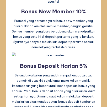
atas4d.
Bonus New Member 10%
Promosi yang pertama yaitu bonus new member yang
bisa di dapat kan oleh semua member, dengan geratis.
Semua member yang baru bergabung akan menadpatkan
bonus yang satu ini di deposit pertama yang ia lakukan.
Syarat nya hanyala melakukan deposit pertama sesuai
nominal yang tertulish di rules.
Bonus Deposit Harian 5%
Selanjut nya kalian yang sudah menjadi anggota atau
pemain di atas 4d sejak lama, maka kalian memiliki
kesempatan yang besar untuk mendapatkan bonus yang
satu ini. Yaitu bonus deposit harian yang bisa kalian klaim
setiap hari nya. Di mana saat kalian melakukan deposit
maka kalian bisa mendapatkan, bonus deposit tambahan
sebesar 5%, yang bisa menjadi modal tambahan saat