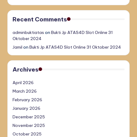
Recent Comments
adminbuktiatas
on
Bukti Jp ATAS4D Slot Online 31
Oktober 2024
Jamil
on
Bukti Jp ATAS4D Slot Online 31 Oktober 2024
Archives
April 2026
March 2026
February 2026
January 2026
December 2025
November 2025
October 2025