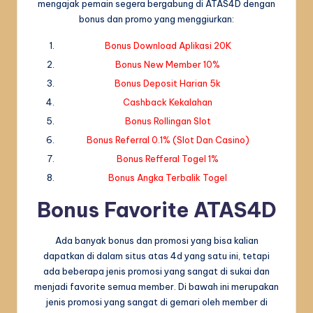
mengajak pemain segera bergabung di ATAS4D dengan
bonus dan promo yang menggiurkan:
Bonus Download Aplikasi 20K
Bonus New Member 10%
Bonus Deposit Harian 5k
Cashback Kekalahan
Bonus Rollingan Slot
Bonus Referral 0.1% (Slot Dan Casino)
Bonus Refferal Togel 1%
Bonus Angka Terbalik Togel
Bonus Favorite ATAS4D
Ada banyak bonus dan promosi yang bisa kalian
dapatkan di dalam situs atas 4d yang satu ini, tetapi
ada beberapa jenis promosi yang sangat di sukai dan
menjadi favorite semua member. Di bawah ini merupakan
jenis promosi yang sangat di gemari oleh member di