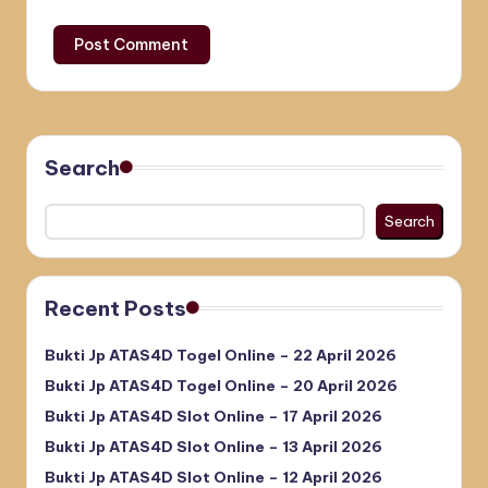
Search
Search
Recent Posts
Bukti Jp ATAS4D Togel Online – 22 April 2026
Bukti Jp ATAS4D Togel Online – 20 April 2026
Bukti Jp ATAS4D Slot Online – 17 April 2026
Bukti Jp ATAS4D Slot Online – 13 April 2026
Bukti Jp ATAS4D Slot Online – 12 April 2026