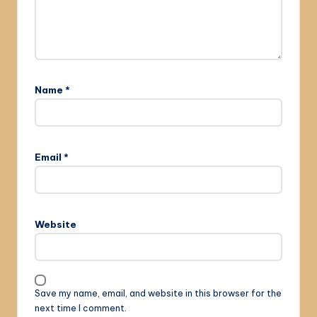
Name
*
Email
*
Website
Save my name, email, and website in this browser for the
next time I comment.