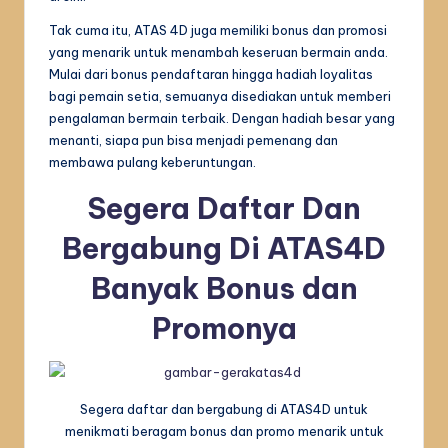
Tak cuma itu, ATAS 4D juga memiliki bonus dan promosi
yang menarik untuk menambah keseruan bermain anda.
Mulai dari bonus pendaftaran hingga hadiah loyalitas
bagi pemain setia, semuanya disediakan untuk memberi
pengalaman bermain terbaik. Dengan hadiah besar yang
menanti, siapa pun bisa menjadi pemenang dan
membawa pulang keberuntungan.
Segera Daftar Dan
Bergabung Di ATAS4D
Banyak Bonus dan
Promonya
Segera daftar dan bergabung di ATAS4D untuk
menikmati beragam bonus dan promo menarik untuk