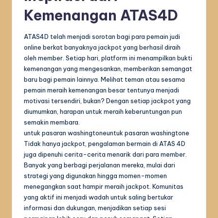
Kemenangan ATAS4D
ATAS4D telah menjadi sorotan bagi para pemain judi
online berkat banyaknya jackpot yang berhasil diraih
oleh member. Setiap hari, platform ini menampilkan bukti
kemenangan yang mengesankan, memberikan semangat
baru bagi pemain lainnya. Melihat teman atau sesama
pemain meraih kemenangan besar tentunya menjadi
motivasi tersendiri, bukan? Dengan setiap jackpot yang
diumumkan, harapan untuk meraih keberuntungan pun
semakin membara.
untuk pasaran washingtoneuntuk pasaran washingtone
Tidak hanya jackpot, pengalaman bermain di ATAS 4D
juga dipenuhi cerita-cerita menarik dari para member.
Banyak yang berbagi perjalanan mereka, mulai dari
strategi yang digunakan hingga momen-momen
menegangkan saat hampir meraih jackpot. Komunitas
yang aktif ini menjadi wadah untuk saling bertukar
informasi dan dukungan, menjadikan setiap sesi