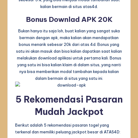
kalian bermain di situs atas4d.
Bonus Downlad APK 20K
Bukan hanya itu saja loh, buat kalian yang sangat suka
bermain dengan apk, maka kalian akan mendapatkan
bonus menarik sebesar 20k dari atas 4d. Bonus yang
satu ini akan masuk dan bisa kalian dapatkan saat kalian
melakukan download aplikasi untuk pertama kali. Bonus
yang satu ini bisa kalian klaim di dalam situs, yang nanti
nya bisa memberikan modal tambahan kepada kalian
dalam bermain di situs yang satu ini.
5 Rekomendasi Pasaran
Mudah Jackpot
Berikut adalah 5 rekomendasi pasaran togel yang
terkenal dan memiliki peluang jackpot besar di ATAS4D: