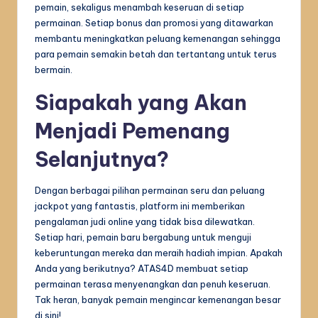
pemain, sekaligus menambah keseruan di setiap
permainan. Setiap bonus dan promosi yang ditawarkan
membantu meningkatkan peluang kemenangan sehingga
para pemain semakin betah dan tertantang untuk terus
bermain.
Siapakah yang Akan
Menjadi Pemenang
Selanjutnya?
Dengan berbagai pilihan permainan seru dan peluang
jackpot yang fantastis, platform ini memberikan
pengalaman judi online yang tidak bisa dilewatkan.
Setiap hari, pemain baru bergabung untuk menguji
keberuntungan mereka dan meraih hadiah impian. Apakah
Anda yang berikutnya? ATAS4D membuat setiap
permainan terasa menyenangkan dan penuh keseruan.
Tak heran, banyak pemain mengincar kemenangan besar
di sini!