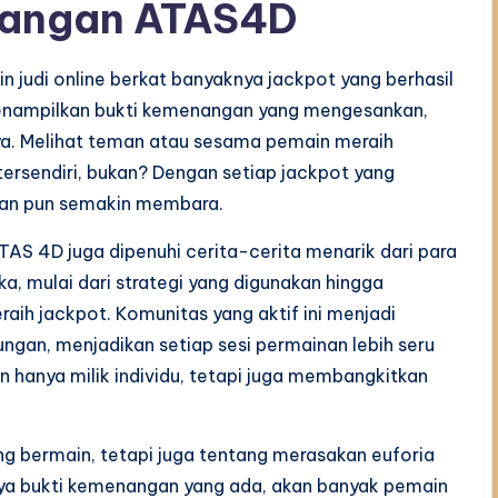
enangan ATAS4D
 judi online berkat banyaknya jackpot yang berhasil
i menampilkan bukti kemenangan yang mengesankan,
a. Melihat teman atau sesama pemain meraih
ersendiri, bukan? Dengan setiap jackpot yang
gan pun semakin membara.
AS 4D juga dipenuhi cerita-cerita menarik dari para
, mulai dari strategi yang digunakan hingga
 jackpot. Komunitas yang aktif ini menjadi
ungan, menjadikan setiap sesi permainan lebih seru
hanya milik individu, tetapi juga membangkitkan
 bermain, tetapi juga tentang merasakan euforia
a bukti kemenangan yang ada, akan banyak pemain