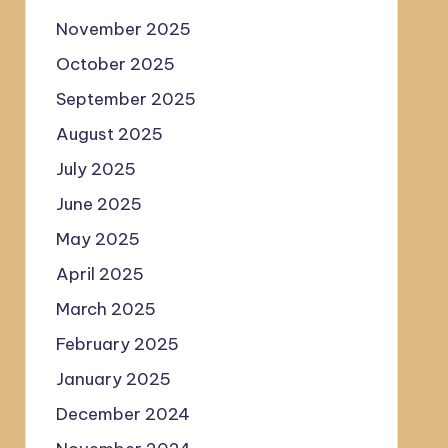
November 2025
October 2025
September 2025
August 2025
July 2025
June 2025
May 2025
April 2025
March 2025
February 2025
January 2025
December 2024