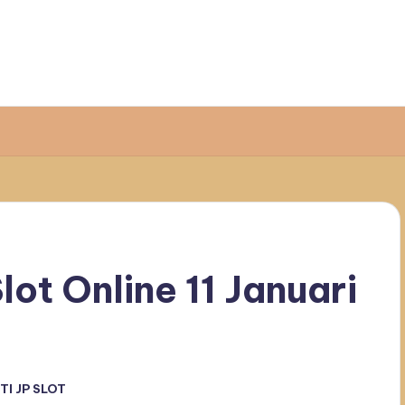
ot Online 11 Januari
TI JP SLOT