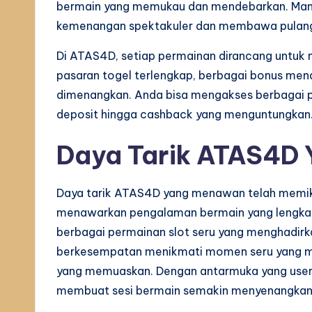
bermain yang memukau dan mendebarkan. Mana 
kemenangan spektakuler dan membawa pulang
Di ATAS4D, setiap permainan dirancang untuk 
pasaran togel terlengkap, berbagai bonus mena
dimenangkan. Anda bisa mengakses berbagai pro
deposit hingga cashback yang menguntungkan
Daya Tarik ATAS4D
Daya tarik ATAS4D yang menawan telah memikat
menawarkan pengalaman bermain yang lengkap 
berbagai permainan slot seru yang menghadirk
berkesempatan menikmati momen seru yang m
yang memuaskan. Dengan antarmuka yang user
membuat sesi bermain semakin menyenangkan d