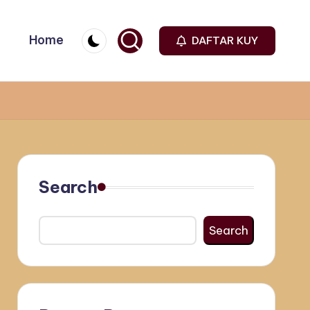
Home
DAFTAR KUY
Search
Search