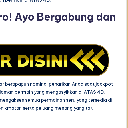
n bermain di ATAS 4D.
ro! Ayo Bergabung dan
ar berapapun nominal penarikan Anda saat jackpot
laman bermain yang mengasyikkan di ATAS 4D.
 mengakses semua permainan seru yang tersedia di
i kenikmatan serta peluang menang yang tak