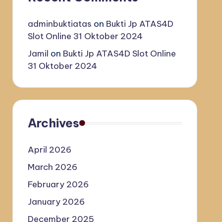
adminbuktiatas
on
Bukti Jp ATAS4D
Slot Online 31 Oktober 2024
Jamil
on
Bukti Jp ATAS4D Slot Online
31 Oktober 2024
Archives
April 2026
March 2026
February 2026
January 2026
December 2025