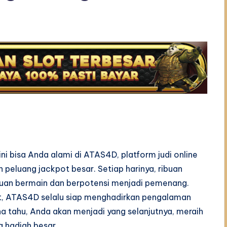
 bisa Anda alami di ATAS4D, platform judi online
peluang jackpot besar. Setiap harinya, ribuan
ruan bermain dan berpotensi menjadi pemenang.
ot, ATAS4D selalu siap menghadirkan pengalaman
tahu, Anda akan menjadi yang selanjutnya, meraih
 hadiah besar.