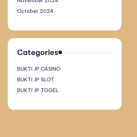
November 2024
October 2024
Categories
BUKTI JP CASINO
BUKTI JP SLOT
BUKTI JP TOGEL