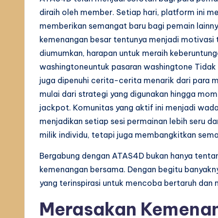
diraih oleh member. Setiap hari, platform in
memberikan semangat baru bagi pemain lainny
kemenangan besar tentunya menjadi motivasi t
diumumkan, harapan untuk meraih keberuntung
washingtoneuntuk pasaran washingtone Tidak
juga dipenuhi cerita-cerita menarik dari para
mulai dari strategi yang digunakan hingga 
jackpot. Komunitas yang aktif ini menjadi wada
menjadikan setiap sesi permainan lebih seru 
milik individu, tetapi juga membangkitkan sem
Bergabung dengan ATAS4D bukan hanya tentang
kemenangan bersama. Dengan begitu banyakny
yang terinspirasi untuk mencoba bertaruh da
Merasakan Kemenan