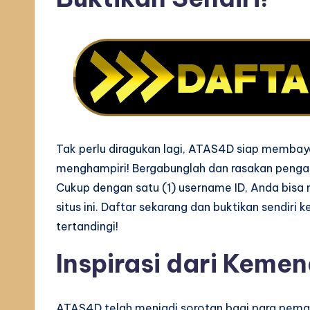
Tak perlu diragukan lagi, ATAS4D siap membay
menghampiri! Bergabunglah dan rasakan penga
Cukup dengan satu (1) username ID, Anda bisa
situs ini. Daftar sekarang dan buktikan sendir
tertandingi!
Inspirasi dari Kem
ATAS4D telah menjadi sorotan bagi para pemain