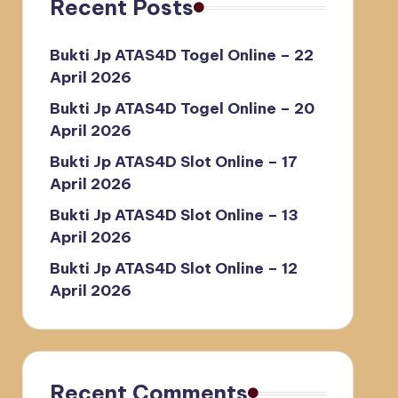
Recent Posts
Bukti Jp ATAS4D Togel Online – 22
April 2026
Bukti Jp ATAS4D Togel Online – 20
April 2026
Bukti Jp ATAS4D Slot Online – 17
April 2026
Bukti Jp ATAS4D Slot Online – 13
April 2026
Bukti Jp ATAS4D Slot Online – 12
April 2026
Recent Comments