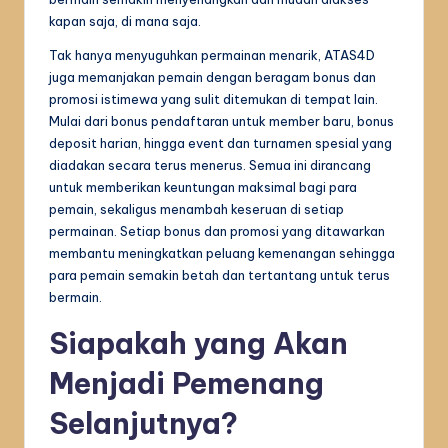
kapan saja, di mana saja.
Tak hanya menyuguhkan permainan menarik, ATAS4D
juga memanjakan pemain dengan beragam bonus dan
promosi istimewa yang sulit ditemukan di tempat lain.
Mulai dari bonus pendaftaran untuk member baru, bonus
deposit harian, hingga event dan turnamen spesial yang
diadakan secara terus menerus. Semua ini dirancang
untuk memberikan keuntungan maksimal bagi para
pemain, sekaligus menambah keseruan di setiap
permainan. Setiap bonus dan promosi yang ditawarkan
membantu meningkatkan peluang kemenangan sehingga
para pemain semakin betah dan tertantang untuk terus
bermain.
Siapakah yang Akan
Menjadi Pemenang
Selanjutnya?