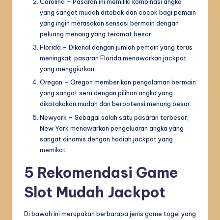
Carolina – Pasaran ini memiliki kombinasi angka
yang sangat mudah ditebak dan cocok bagi pemain
yang ingin merasakan sensasi bermain dengan
peluang menang yang teramat besar.
Florida – Dikenal dengan jumlah pemain yang terus
meningkat, pasaran Florida menawarkan jackpot
yang menggiurkan.
Oregon – Oregon memberikan pengalaman bermain
yang sangat seru dengan pilihan angka yang
dikatakakan mudah dan berpotensi menang besar.
Newyork – Sebagai salah satu pasaran terbesar,
New York menawarkan pengeluaran angka yang
sangat dinamis dengan hadiah jackpot yang
memikat.
5 Rekomendasi Game
Slot Mudah Jackpot
Di bawah ini merupakan berbarapa jenis game togel yang