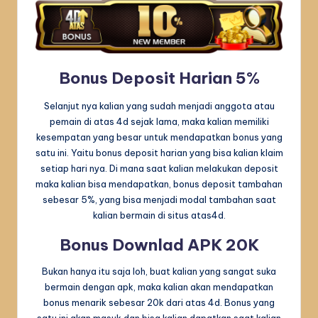
Bonus Deposit Harian 5%
Selanjut nya kalian yang sudah menjadi anggota atau
pemain di atas 4d sejak lama, maka kalian memiliki
kesempatan yang besar untuk mendapatkan bonus yang
satu ini. Yaitu bonus deposit harian yang bisa kalian klaim
setiap hari nya. Di mana saat kalian melakukan deposit
maka kalian bisa mendapatkan, bonus deposit tambahan
sebesar 5%, yang bisa menjadi modal tambahan saat
kalian bermain di situs atas4d.
Bonus Downlad APK 20K
Bukan hanya itu saja loh, buat kalian yang sangat suka
bermain dengan apk, maka kalian akan mendapatkan
bonus menarik sebesar 20k dari atas 4d. Bonus yang
satu ini akan masuk dan bisa kalian dapatkan saat kalian