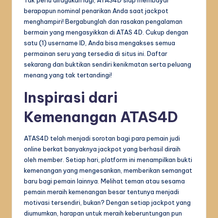
berapapun nominal penarikan Anda saat jackpot
menghampiri! Bergabunglah dan rasakan pengalaman
bermain yang mengasyikkan di ATAS 4D. Cukup dengan
satu (1) username ID, Anda bisa mengakses semua
permainan seru yang tersedia di situs ini. Daftar
sekarang dan buktikan sendiri kenikmatan serta peluang
menang yang tak tertandingi!
Inspirasi dari
Kemenangan ATAS4D
ATAS4D telah menjadi sorotan bagi para pemain judi
online berkat banyaknya jackpot yang berhasil diraih
oleh member. Setiap hari, platform ini menampilkan bukti
kemenangan yang mengesankan, memberikan semangat
baru bagi pemain lainnya. Melihat teman atau sesama
pemain meraih kemenangan besar tentunya menjadi
motivasi tersendiri, bukan? Dengan setiap jackpot yang
diumumkan, harapan untuk meraih keberuntungan pun