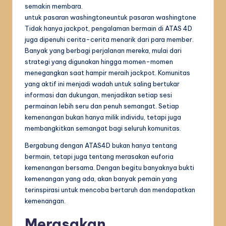
semakin membara.
untuk pasaran washingtoneuntuk pasaran washingtone
Tidak hanya jackpot, pengalaman bermain di ATAS 4D
juga dipenuhi cerita-cerita menarik dari para member.
Banyak yang berbagi perjalanan mereka, mulai dari
strategi yang digunakan hingga momen-momen
menegangkan saat hampir meraih jackpot. Komunitas
yang aktif ini menjadi wadah untuk saling bertukar
informasi dan dukungan, menjadikan setiap sesi
permainan lebih seru dan penuh semangat. Setiap
kemenangan bukan hanya milik individu, tetapi juga
membangkitkan semangat bagi seluruh komunitas.
Bergabung dengan ATAS4D bukan hanya tentang
bermain, tetapi juga tentang merasakan euforia
kemenangan bersama. Dengan begitu banyaknya bukti
kemenangan yang ada, akan banyak pemain yang
terinspirasi untuk mencoba bertaruh dan mendapatkan
kemenangan.
Merasakan