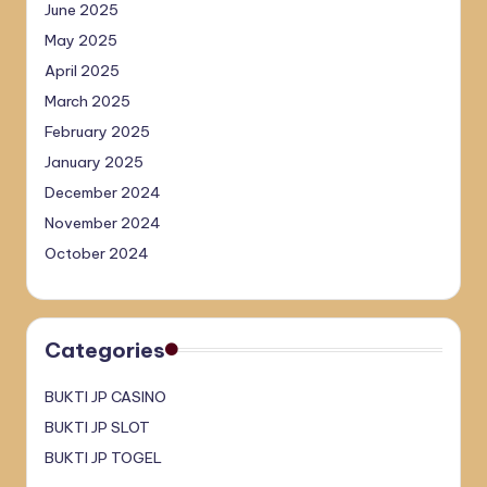
June 2025
May 2025
April 2025
March 2025
February 2025
January 2025
December 2024
November 2024
October 2024
Categories
BUKTI JP CASINO
BUKTI JP SLOT
BUKTI JP TOGEL