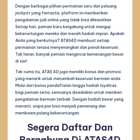
Dengan berbagai pilihan permainan seru dan peluang
jackpot yang fantastis, platform ini memberikan
pengalaman judi online yang tidak bisa dilewatkan.
Setiap hari, pemain baru bergabung untuk menguji
keberuntungan mereka dan meraih hadiah impian. Apakah
Anda yang berikutnya? ATAS4D membuat setiap
permainan terasa menyenangkan dan penuh keseruan.
Tak heran, banyak pemain mengincar kemenangan besar
di sini!
Tak cuma itu, ATAS 4D juga memiliki bonus dan promosi
yang menarik untuk menambah keseruan bermain anda.
Mulai dari bonus pendaftaran hingga hadiah loyalitas
bagi pemain setia, semuanya disediakan untuk memberi
pengalaman bermain terbaik. Dengan hadiah besar yang
menanti, siapa pun bisa menjadi pemenang dan
membawa pulang keberuntungan.
Segera Daftar Dan
Bergabung Di ATAS4D