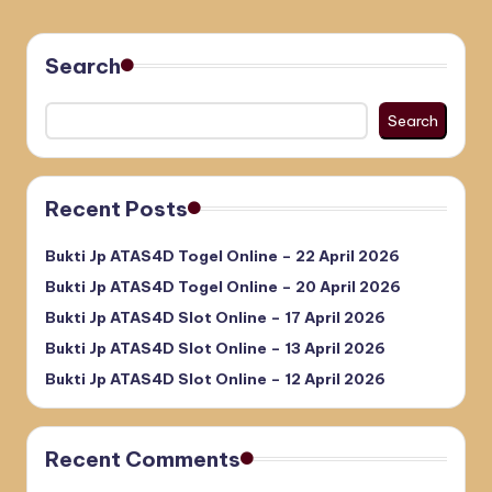
Search
Search
Recent Posts
Bukti Jp ATAS4D Togel Online – 22 April 2026
Bukti Jp ATAS4D Togel Online – 20 April 2026
Bukti Jp ATAS4D Slot Online – 17 April 2026
Bukti Jp ATAS4D Slot Online – 13 April 2026
Bukti Jp ATAS4D Slot Online – 12 April 2026
Recent Comments