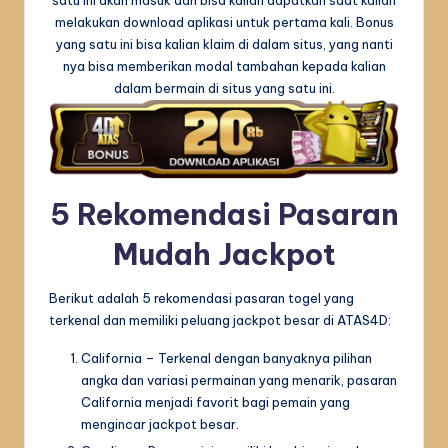
melakukan download aplikasi untuk pertama kali. Bonus
yang satu ini bisa kalian klaim di dalam situs, yang nanti
nya bisa memberikan modal tambahan kepada kalian
dalam bermain di situs yang satu ini.
5 Rekomendasi Pasaran
Mudah Jackpot
Berikut adalah 5 rekomendasi pasaran togel yang
terkenal dan memiliki peluang jackpot besar di ATAS4D:
California – Terkenal dengan banyaknya pilihan
angka dan variasi permainan yang menarik, pasaran
California menjadi favorit bagi pemain yang
mengincar jackpot besar.