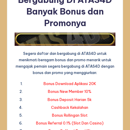
Banyak Bonus dan
Promonya
Segera daftar dan bergabung di ATAS4D untuk
menikmati beragam bonus dan promo menarik untuk
mengajak pemain segera bergabung di ATAS4D dengan
bonus dan promo yang menggiurkan:
Bonus Download Aplikasi 20K
Bonus New Member 10%
Bonus Deposit Harian 5k
Cashback Kekalahan
Bonus Rollingan Slot
Bonus Referral 0.1% (Slot Dan Casino)