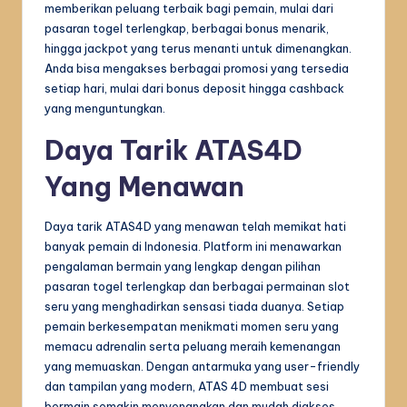
memberikan peluang terbaik bagi pemain, mulai dari
pasaran togel terlengkap, berbagai bonus menarik,
hingga jackpot yang terus menanti untuk dimenangkan.
Anda bisa mengakses berbagai promosi yang tersedia
setiap hari, mulai dari bonus deposit hingga cashback
yang menguntungkan.
Daya Tarik ATAS4D
Yang Menawan
Daya tarik ATAS4D yang menawan telah memikat hati
banyak pemain di Indonesia. Platform ini menawarkan
pengalaman bermain yang lengkap dengan pilihan
pasaran togel terlengkap dan berbagai permainan slot
seru yang menghadirkan sensasi tiada duanya. Setiap
pemain berkesempatan menikmati momen seru yang
memacu adrenalin serta peluang meraih kemenangan
yang memuaskan. Dengan antarmuka yang user-friendly
dan tampilan yang modern, ATAS 4D membuat sesi
bermain semakin menyenangkan dan mudah diakses