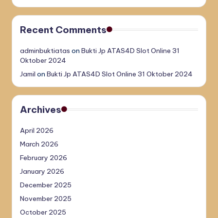
Recent Comments
adminbuktiatas
on
Bukti Jp ATAS4D Slot Online 31
Oktober 2024
Jamil
on
Bukti Jp ATAS4D Slot Online 31 Oktober 2024
Archives
April 2026
March 2026
February 2026
January 2026
December 2025
November 2025
October 2025