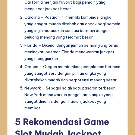
California menjadi favorit bagi pemain yang
mengincar jackpot besar.
Carolina – Pasaran ini memiliki kombinasi angka
yang sangat mudah ditebak dan cocok bagi pemain
yang ingin merasakan sensasi bermain dengan
peluang menang yang teramat besar.
Florida – Dikenal dengan jumlah pemain yang terus
meningkat, pasaran Florida menawarkan jackpot
yang menggiurkan.
Oregon – Oregon memberikan pengalaman bermain
yang sangat seru dengan pilihan angka yang
dikatakakan mudah dan berpotensi menang besar.
Newyork – Sebagai salah satu pasaran terbesar,
New York menawarkan pengeluaran angka yang
sangat dinamis dengan hadiah jackpot yang
memikat.
5 Rekomendasi Game
Slot Mudah Jackpot