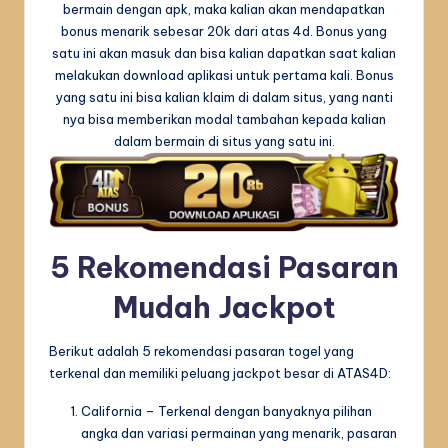
bermain dengan apk, maka kalian akan mendapatkan
bonus menarik sebesar 20k dari atas 4d. Bonus yang
satu ini akan masuk dan bisa kalian dapatkan saat kalian
melakukan download aplikasi untuk pertama kali. Bonus
yang satu ini bisa kalian klaim di dalam situs, yang nanti
nya bisa memberikan modal tambahan kepada kalian
dalam bermain di situs yang satu ini.
5 Rekomendasi Pasaran
Mudah Jackpot
Berikut adalah 5 rekomendasi pasaran togel yang
terkenal dan memiliki peluang jackpot besar di ATAS4D:
California – Terkenal dengan banyaknya pilihan
angka dan variasi permainan yang menarik, pasaran