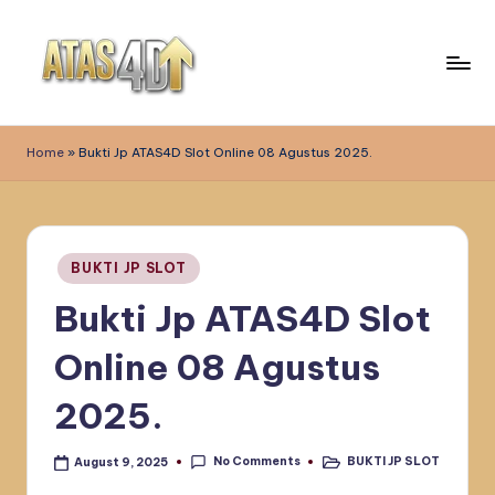
Skip
to
content
B
Situs
Pasti
U
Home
»
Bukti Jp ATAS4D Slot Online 08 Agustus 2025.
Bayar
K
Kemenangan
Member
T
I
Posted
BUKTI JP SLOT
in
J
Bukti Jp ATAS4D Slot
P
Online 08 Agustus
A
T
2025.
A
No Comments
BUKTI JP SLOT
August 9, 2025
Posted
S
in