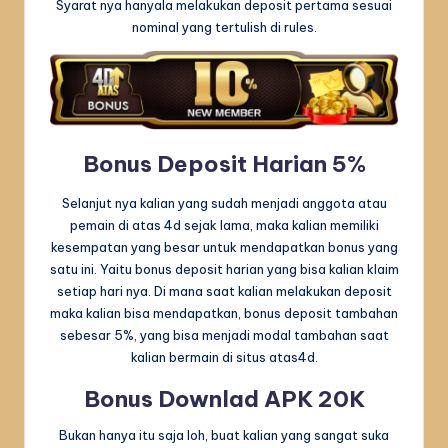
Syarat nya hanyala melakukan deposit pertama sesuai
nominal yang tertulish di rules.
Bonus Deposit Harian 5%
Selanjut nya kalian yang sudah menjadi anggota atau
pemain di atas 4d sejak lama, maka kalian memiliki
kesempatan yang besar untuk mendapatkan bonus yang
satu ini. Yaitu bonus deposit harian yang bisa kalian klaim
setiap hari nya. Di mana saat kalian melakukan deposit
maka kalian bisa mendapatkan, bonus deposit tambahan
sebesar 5%, yang bisa menjadi modal tambahan saat
kalian bermain di situs atas4d.
Bonus Downlad APK 20K
Bukan hanya itu saja loh, buat kalian yang sangat suka