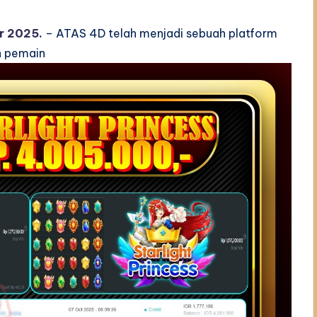
er 2025.
– ATAS 4D telah menjadi sebuah platform
n pemain