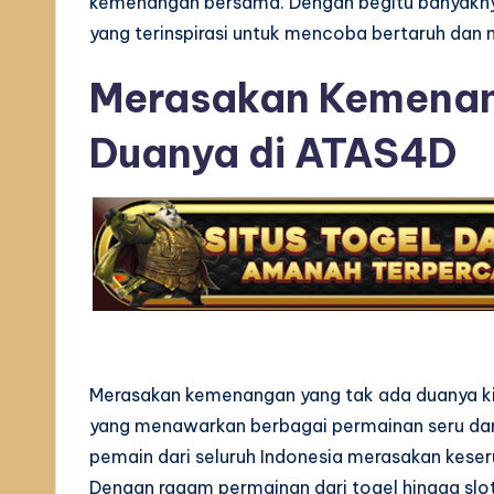
kemenangan bersama. Dengan begitu banyakny
yang terinspirasi untuk mencoba bertaruh da
Merasakan Kemenan
Duanya di ATAS4D
Merasakan kemenangan yang tak ada duanya kini
yang menawarkan berbagai permainan seru dan 
pemain dari seluruh Indonesia merasakan kese
Dengan ragam permainan dari togel hingga sl