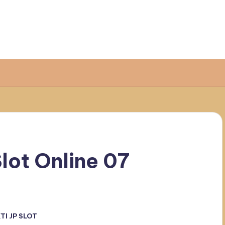
lot Online 07
TI JP SLOT