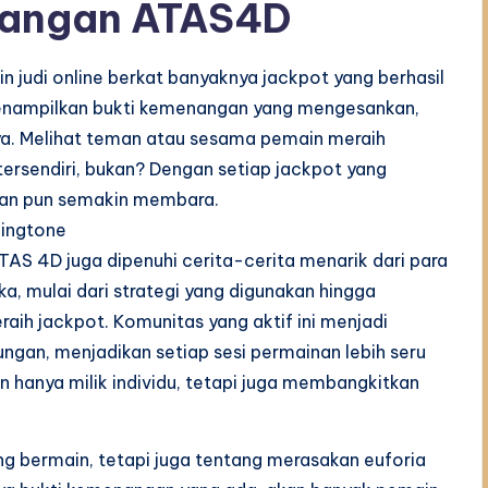
enangan ATAS4D
 judi online berkat banyaknya jackpot yang berhasil
i menampilkan bukti kemenangan yang mengesankan,
a. Melihat teman atau sesama pemain meraih
ersendiri, bukan? Dengan setiap jackpot yang
gan pun semakin membara.
hingtone
AS 4D juga dipenuhi cerita-cerita menarik dari para
, mulai dari strategi yang digunakan hingga
 jackpot. Komunitas yang aktif ini menjadi
ungan, menjadikan setiap sesi permainan lebih seru
hanya milik individu, tetapi juga membangkitkan
 bermain, tetapi juga tentang merasakan euforia