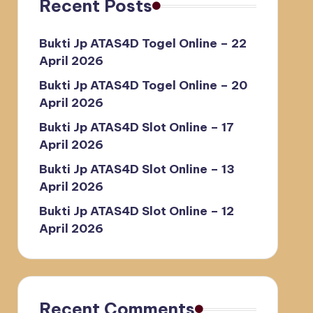
Recent Posts
Bukti Jp ATAS4D Togel Online – 22
April 2026
Bukti Jp ATAS4D Togel Online – 20
April 2026
Bukti Jp ATAS4D Slot Online – 17
April 2026
Bukti Jp ATAS4D Slot Online – 13
April 2026
Bukti Jp ATAS4D Slot Online – 12
April 2026
Recent Comments