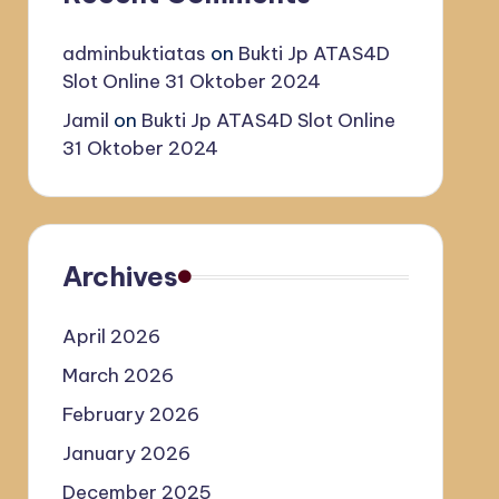
adminbuktiatas
on
Bukti Jp ATAS4D
Slot Online 31 Oktober 2024
Jamil
on
Bukti Jp ATAS4D Slot Online
31 Oktober 2024
Archives
April 2026
March 2026
February 2026
January 2026
December 2025