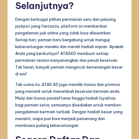
Selanjutnya?
Dengan berbagai pilihan permainan seru dan peluang
jackpot yang fantastis, platform ini memberikan
pengalaman judi online yang tidak bisa dilewatkan.
Setiap hari, pemain baru bergabung untuk menguji
keberuntungan mereka dan meraih hadiah impian. Apakah
Anda yang berikutnya? ATAS4D membuat setiap
permainan terasa menyenangkan dan penuh keseruan.
Tak heran, banyak pemain mengincar kemenangan besar
di sini!
Tak cuma itu, ATAS 4D juga memiliki bonus dan promosi
yang menarik untuk menambah keseruan bermain anda.
Mulai dari bonus pendaftaran hingga hadiah loyalitas
bagi pemain setia, semuanya disediakan untuk memberi
pengalaman bermain terbaik. Dengan hadiah besar yang
menanti, siapa pun bisa menjadi pemenang dan
membawa pulang keberuntungan.