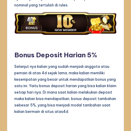
nominal yang tertulish di rules.
Bonus Deposit Harian 5%
Selanjut nya kalian yang sudah menjadi anggota atau
pemain di atas 4d sejak lama, maka kalian memiliki
kesempatan yang besar untuk mendapatkan bonus yang
satu ini. Yaitu bonus deposit harian yang bisa kalian klaim
setiap hari nya. Di mana saat kalian melakukan deposit
maka kalian bisa mendapatkan, bonus deposit tambahan
sebesar 5%, yang bisa menjadi modal tambahan saat
kalian bermain di situs atas4d.