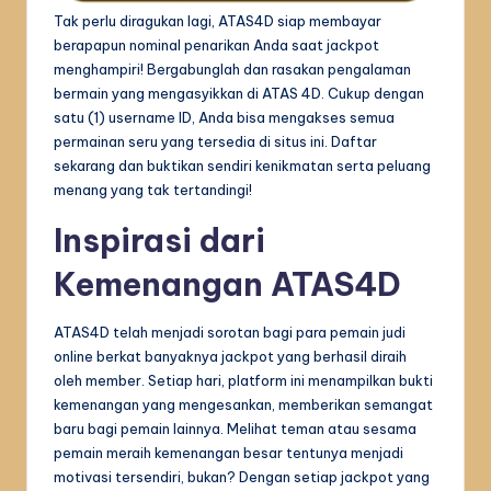
Tak perlu diragukan lagi, ATAS4D siap membayar
berapapun nominal penarikan Anda saat jackpot
menghampiri! Bergabunglah dan rasakan pengalaman
bermain yang mengasyikkan di ATAS 4D. Cukup dengan
satu (1) username ID, Anda bisa mengakses semua
permainan seru yang tersedia di situs ini. Daftar
sekarang dan buktikan sendiri kenikmatan serta peluang
menang yang tak tertandingi!
Inspirasi dari
Kemenangan ATAS4D
ATAS4D telah menjadi sorotan bagi para pemain judi
online berkat banyaknya jackpot yang berhasil diraih
oleh member. Setiap hari, platform ini menampilkan bukti
kemenangan yang mengesankan, memberikan semangat
baru bagi pemain lainnya. Melihat teman atau sesama
pemain meraih kemenangan besar tentunya menjadi
motivasi tersendiri, bukan? Dengan setiap jackpot yang