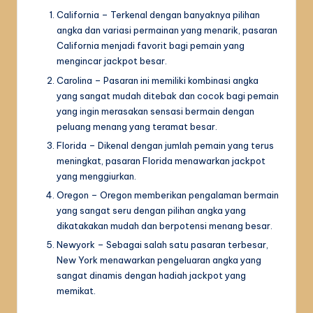
California – Terkenal dengan banyaknya pilihan
angka dan variasi permainan yang menarik, pasaran
California menjadi favorit bagi pemain yang
mengincar jackpot besar.
Carolina – Pasaran ini memiliki kombinasi angka
yang sangat mudah ditebak dan cocok bagi pemain
yang ingin merasakan sensasi bermain dengan
peluang menang yang teramat besar.
Florida – Dikenal dengan jumlah pemain yang terus
meningkat, pasaran Florida menawarkan jackpot
yang menggiurkan.
Oregon – Oregon memberikan pengalaman bermain
yang sangat seru dengan pilihan angka yang
dikatakakan mudah dan berpotensi menang besar.
Newyork – Sebagai salah satu pasaran terbesar,
New York menawarkan pengeluaran angka yang
sangat dinamis dengan hadiah jackpot yang
memikat.