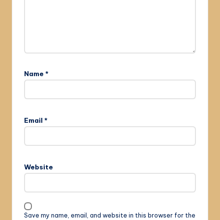
Name
*
Email
*
Website
Save my name, email, and website in this browser for the