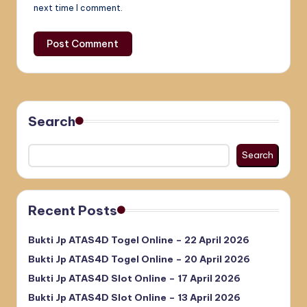
next time I comment.
Search
Search
Recent Posts
Bukti Jp ATAS4D Togel Online – 22 April 2026
Bukti Jp ATAS4D Togel Online – 20 April 2026
Bukti Jp ATAS4D Slot Online – 17 April 2026
Bukti Jp ATAS4D Slot Online – 13 April 2026