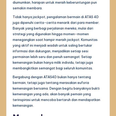
diumumkan, harapan untuk meraih keberuntungan pun
semakin membara.
Tidak hanya jackpot, pengalaman bermain di ATAS 4D
juga dipenuhi cerita-cerita menarik dari para member.
Banyak yang berbagi perjalanan mereka, mulai dari
strategi yang digunakan hingga momen-momen
menegangkan saat hampir meraih jackpot. Komunitas
yang aktif ini menjadi wadah untuk saling bertukar
informasi dan dukungan, menjadikan setiap sesi
permainan lebih seru dan penuh semangat. Setiap
kemenangan bukan hanya milik individu, tetapi juga
membangkitkan semangat bagi seluruh komunitas.
Bergabung dengan ATAS4D bukan hanya tentang
bermain, tetapi juga tentang merasakan euforia
kemenangan bersama. Dengan begitu banyaknya bukti
kemenangan yang ada, akan banyak pemain yang
terinspirasi untuk mencoba bertaruh dan mendapatkan
kemenangan.