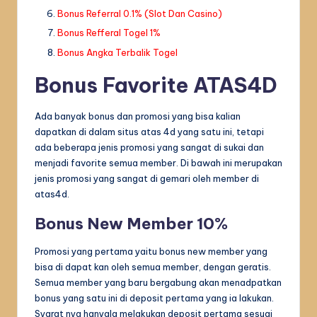
Bonus Referral 0.1% (Slot Dan Casino)
Bonus Refferal Togel 1%
Bonus Angka Terbalik Togel
Bonus Favorite ATAS4D
Ada banyak bonus dan promosi yang bisa kalian
dapatkan di dalam situs atas 4d yang satu ini, tetapi
ada beberapa jenis promosi yang sangat di sukai dan
menjadi favorite semua member. Di bawah ini merupakan
jenis promosi yang sangat di gemari oleh member di
atas4d.
Bonus New Member 10%
Promosi yang pertama yaitu bonus new member yang
bisa di dapat kan oleh semua member, dengan geratis.
Semua member yang baru bergabung akan menadpatkan
bonus yang satu ini di deposit pertama yang ia lakukan.
Syarat nya hanyala melakukan deposit pertama sesuai