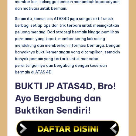
member lain, sehingga semakin menambah kepercayaan
dan motivasi untuk bermain.
Selain itu, komunitas ATAS4D juga sangat aktif untuk
berbagi setiap tips dan trik terbaru untuk meningkatkan
peluang menang. Dari strategi bermain hingga pemilihan
permainan yang tepat, member sering kali saling
mendukung dan memberikan informasi berharga. Dengan
banyaknya bukti kemenangan yang ditampilkan, semakin
banyak pemain yang tertarik untuk mencoba
peruntungannya dan bergabung dengan keseruan
bermain di ATAS 4D.
BUKTI JP ATAS4D, Bro!
Ayo Bergabung dan
Buktikan Sendiri!